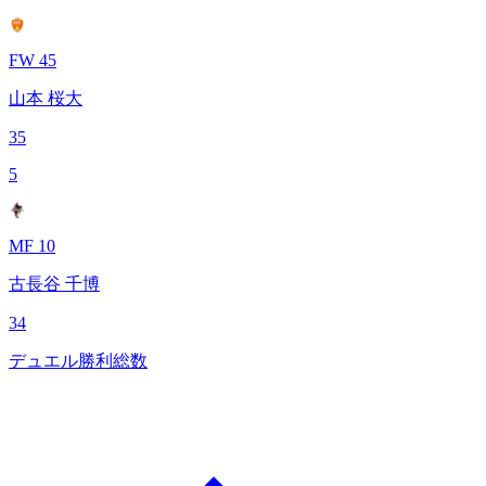
FW 45
山本 桜大
35
5
MF 10
古長谷 千博
34
デュエル勝利総数