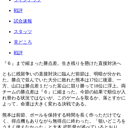
戦評
試合速報
スタッツ
見どころ
戦評
『６』まで縮まった勝点差。生き残りを懸けた直接対決へ
ともに残留争いの直接対決に臨んだ前節は、明暗が分かれ
た。勝点で並んでいた大分に敗れた熊本は17位に後退。一
方、山口は勝点差１だった富山に競り勝って18位に浮上。両
チームの勝点差は『６』に縮まった。今節の結果で順位が入
れ替わる状況ではないが、このゲームを取るか、落とすかに
よって、命運は大きく変わる決戦である。
熊本は前節、ボールを保持する時間を長く作っただけでな
く、得点機もありながら無得点に終わった。「狙いどころを
うまく使えなかった」と大木 武監督が述べているとおり、