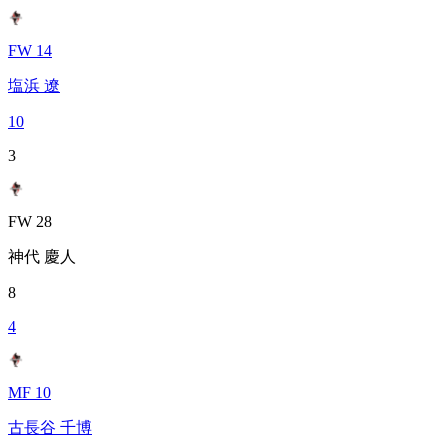
FW 14
塩浜 遼
10
3
FW 28
神代 慶人
8
4
MF 10
古長谷 千博