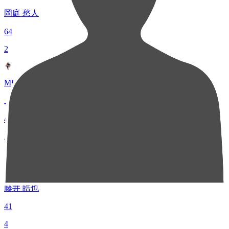
岡庭 愁人
64
2
MF 8
上村 周平
43
3
MF 17
藤井 皓也
41
4