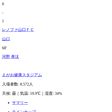
0
-
1
レノファ山口ＦＣ
山口
68'
河野 孝汰
えがお健康スタジアム
入場者数
:
8,572人
天候
:
曇
｜
気温
:
19.9℃
｜
湿度
:
34%
サマリー
ラインナップ