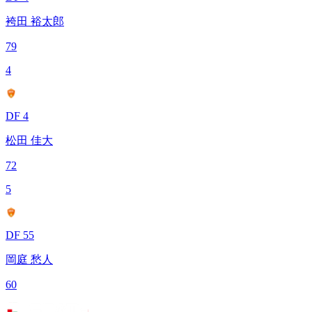
袴田 裕太郎
79
4
DF 4
松田 佳大
72
5
DF 55
岡庭 愁人
60