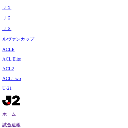
Ｊ１
Ｊ２
Ｊ３
ルヴァンカップ
ACLE
ACL Elite
ACL2
ACL Two
U-21
ホーム
試合速報