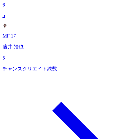
6
5
MF 17
藤井 皓也
5
チャンスクリエイト総数