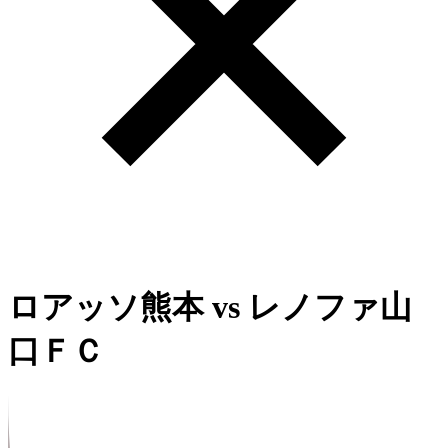
ロアッソ熊本
vs
レノファ山
口ＦＣ