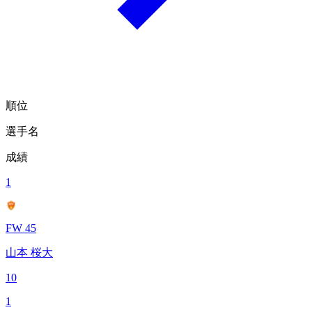
順位
選手名
成績
1
FW 45
山本 桜大
10
1