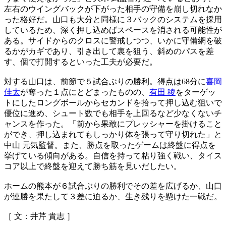
左右のウイングバックが下がった相手の守備を崩し切れなか
った格好だ。山口も大分と同様に３バックのシステムを採用
しているため、深く押し込めばスペースを消される可能性が
ある。サイドからのクロスに警戒しつつ、いかに守備網を破
るかがカギであり、引き出して裏を狙う、斜めのパスを差
す、個で打開するといった工夫が必要だ。
対する山口は、前節で５試合ぶりの勝利。得点は68分に
喜岡
佳太
が奪った１点にとどまったものの、
有田 稜
をターゲッ
トにしたロングボールからセカンドを拾って押し込む狙いで
優位に進め、シュート数でも相手を上回るなど少なくないチ
ャンスを作った。「前から果敢にプレッシャーを掛けること
ができ、押し込まれてもしっかり体を張って守り切れた」と
中山 元気監督。また、勝点を取ったゲームは終盤に得点を
挙げている傾向がある。自信を持って粘り強く戦い、タイス
コア以上で終盤を迎えて勝ち筋を見いだしたい。
ホームの熊本が６試合ぶりの勝利でその差を広げるか、山口
が連勝を果たして３差に迫るか、生き残りを懸けた一戦だ。
［ 文：井芹 貴志 ］