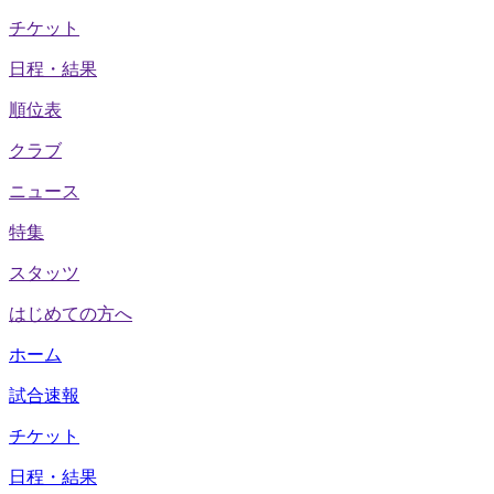
チケット
日程・結果
順位表
クラブ
ニュース
特集
スタッツ
はじめての方へ
ホーム
試合速報
チケット
日程・結果