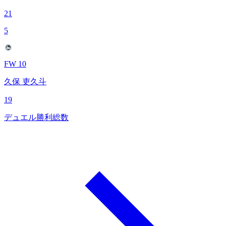
21
5
FW 10
久保 吏久斗
19
デュエル勝利総数