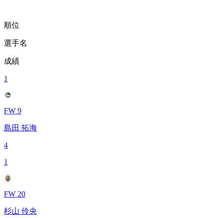
順位
選手名
成績
1
FW 9
島田 拓海
4
1
FW 20
杉山 伶央