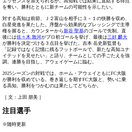
エッセンスを加えられるか。高知戦では結果に直結する得点
を奪い、勝利とともに新チームの可能性を示したい。
対する高知は前節、Ｊ２富山を相手に３－１の快勝を収め、
白星発進を果たした。序盤から効果的なプレッシングで主導
権を握ると、カウンターから
新谷 聖基
のゴールで先制。直
後には
佐々木 敦河
がプロ初ゴールを挙げ、最後は
三好 麟大
が勝利を決定づける３点目を挙げた。吉本 岳史新監督も
「記録ではなく記憶に残るフットボールで、新たな高知ユナ
イテッドを見せたい」と語り、チームとしての手ごたえを強
調。連勝を目指し、アウェイゲームに臨む。
2025シーズンの対戦では、ホーム・アウェイともにFC大阪
が勝利を収めている。巻き返しを期すFC大阪と、勢いに乗
る高知。勝利をつかむのは果たしてどちらか。
［ 文：上田 朋美 ］
注目選手
※随時更新