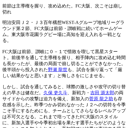
前節は主導権を握り、攻め込めた。FC大阪、次こそは崩し
切れ
明治安田Ｊ２・Ｊ３百年構想WEST-Aグループ地域リーグラ
ウンド第２節、FC大阪は前節・讃岐戦に続いてホームゲー
ム。東大阪市花園ラグビー場に高知を迎え入れる一戦とな
る。
FC大阪は前節、讃岐に０－１で惜敗を喫して黒星スター
ト。前後半を通して主導権を握り、相手陣内に攻め込む時間
も長かったが、最後の局面で崩し切ることができなかった。
後半頭から投入された
野瀬 龍世
も、試合を振り返って「厳
しい結果かなと思います」と悔しさをにじませる。
しかし、試合を通してみると、球際の激しさや攻守の切り替
えの早さは健在だ。
久保 吏久斗
、新戦力・
吉田 源太郎
の両
サイドからの攻撃は迫力を備え、新加入の
菅原 龍之助
も存
在感を示した。昨季つかみ切れなかったＪ２への切符を今季
こそ手にするためにも、チームとしてさらなるレベルアップ
は不可欠となる。これまで培ってきたFC大阪のスタイル
に、新加入選手や今季初出場を果たす選手たちがどのような