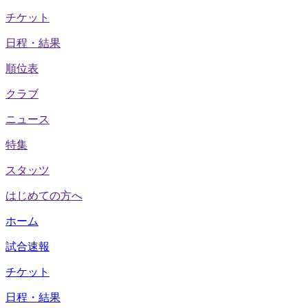
チケット
日程・結果
順位表
クラブ
ニュース
特集
スタッツ
はじめての方へ
ホーム
試合速報
チケット
日程・結果