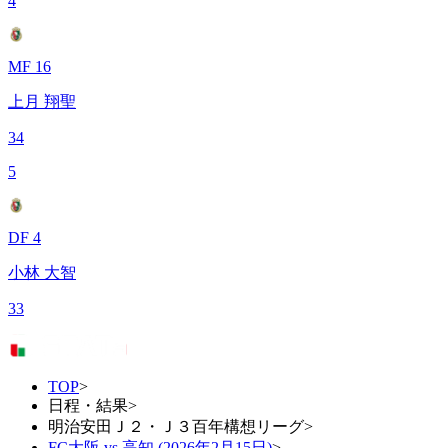
4
MF 16
上月 翔聖
34
5
DF 4
小林 大智
33
TOP
>
日程・結果
>
明治安田Ｊ２・Ｊ３百年構想リーグ
>
FC大阪 vs 高知 (2026年2月15日)
>