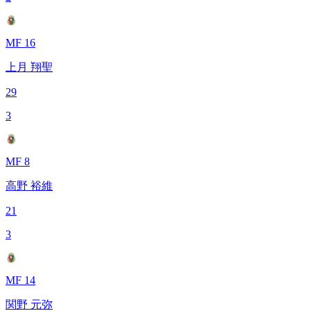
MF 16
上月 翔聖
29
3
MF 8
高野 裕維
21
3
MF 14
関野 元弥