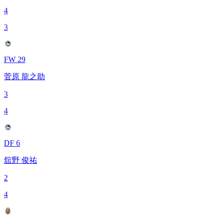
4
3
FW 29
菅原 龍之助
3
4
DF 6
舘野 俊祐
2
4