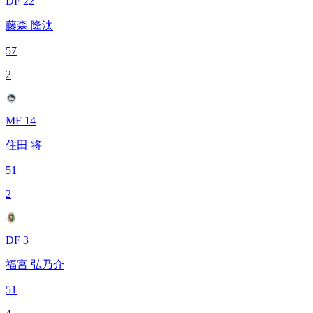
DF 22
藤森 隆汰
57
2
MF 14
住田 将
51
2
DF 3
福宮 弘乃介
51