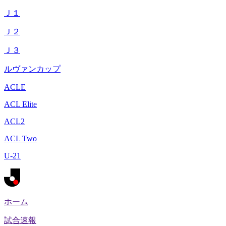
Ｊ１
Ｊ２
Ｊ３
ルヴァンカップ
ACLE
ACL Elite
ACL2
ACL Two
U-21
ホーム
試合速報