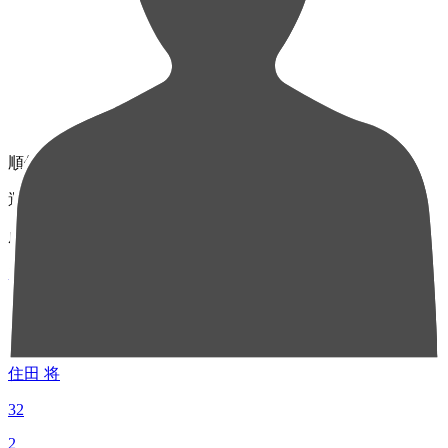
順位
選手名
成績
1
MF 14
住田 将
32
2