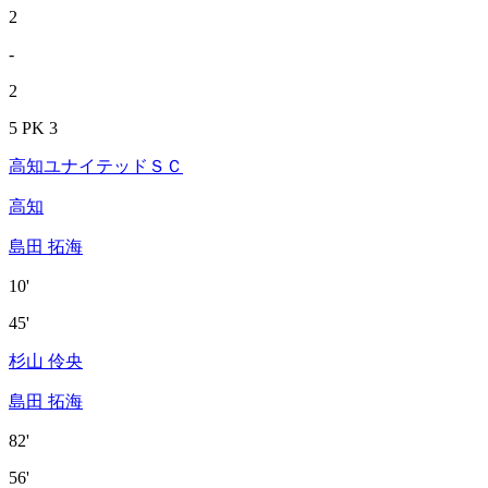
2
-
2
5 PK 3
高知ユナイテッドＳＣ
高知
島田 拓海
10'
45'
杉山 伶央
島田 拓海
82'
56'