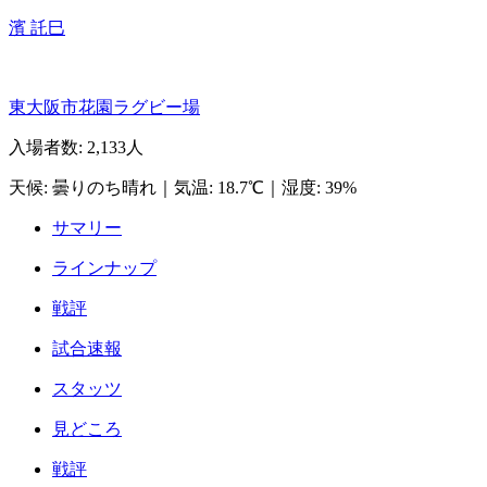
濱 託巳
東大阪市花園ラグビー場
入場者数
:
2,133人
天候
:
曇りのち晴れ
｜
気温
:
18.7℃
｜
湿度
:
39%
サマリー
ラインナップ
戦評
試合速報
スタッツ
見どころ
戦評