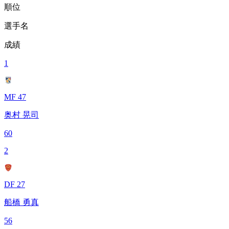
順位
選手名
成績
1
MF 47
奥村 晃司
60
2
DF 27
船橋 勇真
56