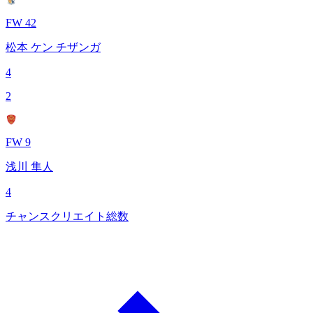
FW 42
松本 ケン チザンガ
4
2
FW 9
浅川 隼人
4
チャンスクリエイト総数