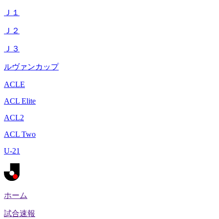
Ｊ１
Ｊ２
Ｊ３
ルヴァンカップ
ACLE
ACL Elite
ACL2
ACL Two
U-21
ホーム
試合速報