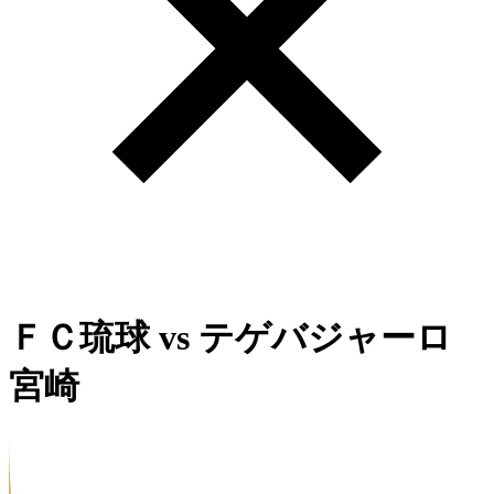
ＦＣ琉球
vs
テゲバジャーロ
宮崎