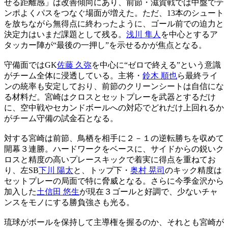
せる距離感」は改善傾向にあり、前節・滋賀戦では中盤でテ
ンポよくパスをつなぐ場面が増えた。ただ、13本のシュート
を放ちながら無得点に終わったように、ゴール前での迫力と
決定力はいまだ課題として残る。
浅川 隼人
を中心とするア
タッカー陣が“最後の一押し”を示せるかが焦点となる。
守備面ではGK
佐藤 久弥
を中心に“ゼロで終える”という意識
がチーム全体に浸透している。主将・
鈴木 順也
ら最終ライ
ンの統率も安定しており、前節のクリーンシートは自信にな
る材料だ。宮崎はクロスとセットプレーを武器とするだけ
に、空中戦やセカンドボールへの対応でどれだけ上回れるか
がチーム守備の試金石となる。
対する宮崎は前節、鳥栖を相手に２－１の逆転勝ちを収めて
開幕３連勝。ハードワークをベースに、サイドからの鋭いク
ロスと精度の高いプレースキックで着実に得点を重ねてお
り、左SB
下川 陽太
と、トップ下・
奥村 晃司
のキック精度は
セットプレーの局面で特に脅威となる。さらに今季金沢から
加入した
土信田 悠生
が現在３ゴールと好調で、少ないチャ
ンスをモノにする勝負強さも光る。
琉球がボールを保持して主導権を握るのか、それとも宮崎が