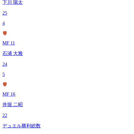
下川 陽太
25
4
MF 11
石浦 大雅
24
5
MF 16
井堀 二昭
22
デュエル勝利総数