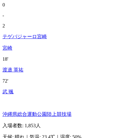
0
-
2
テゲバジャーロ宮崎
宮崎
18'
渡邉 英祐
72'
武 颯
沖縄県総合運動公園陸上競技場
入場者数
:
1,853人
天候
:
晴れ
｜
気温
:
23.4℃
｜
湿度
:
50%