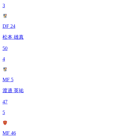
3
DF 24
松本 雄真
50
4
MF 5
渡邉 英祐
47
5
MF 46