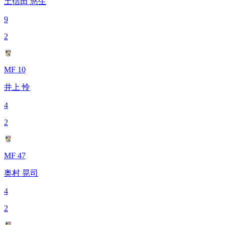
土信田 悠生
9
2
MF 10
井上 怜
4
2
MF 47
奥村 晃司
4
2