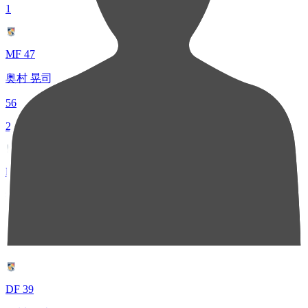
1
MF 47
奥村 晃司
56
2
MF 10
井上 怜
27
3
DF 39