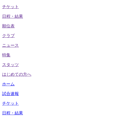
チケット
日程・結果
順位表
クラブ
ニュース
特集
スタッツ
はじめての方へ
ホーム
試合速報
チケット
日程・結果