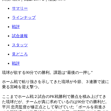
サマリー
ラインナップ
戦評
試合速報
スタッツ
見どころ
戦評
琉球が欲する90分での勝利。課題は“最後の一押し”
ホーム戦で粘り強さを示してきた琉球が今節、３連勝で波に
乗る宮崎を迎え撃つ。
ここまでホーム戦２試合のPK戦勝利で勝点を積み上げてき
た琉球だが、チームが真に求めているのは90分での勝利だ。
平川 忠亮監督が修正点として挙げていた「ボールを前進さ