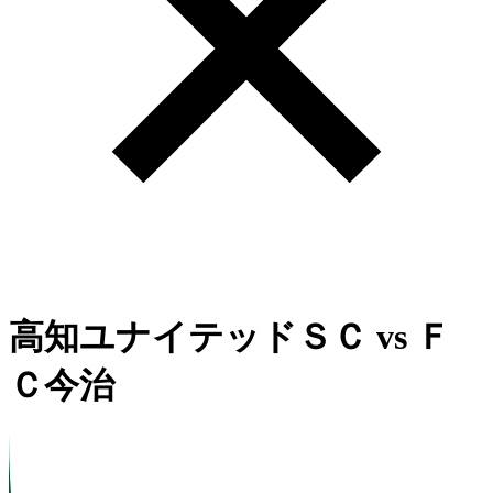
高知ユナイテッドＳＣ
vs
Ｆ
Ｃ今治