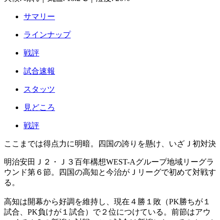
サマリー
ラインナップ
戦評
試合速報
スタッツ
見どころ
戦評
ここまでは得点力に明暗。四国の誇りを懸け、いざＪ初対決
明治安田Ｊ２・Ｊ３百年構想WEST-Aグループ地域リーグラ
ウンド第６節。四国の高知と今治がＪリーグで初めて対戦す
る。
高知は開幕から好調を維持し、現在４勝１敗（PK勝ちが１
試合、PK負けが１試合）で２位につけている。前節はアウ