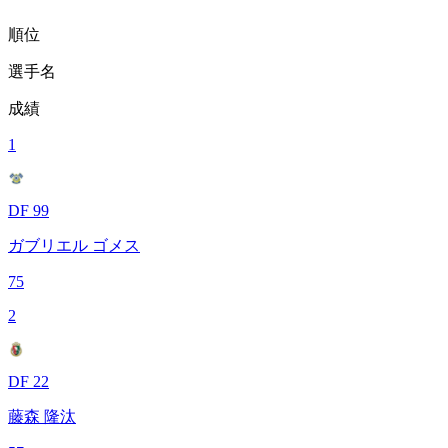
順位
選手名
成績
1
DF 99
ガブリエル ゴメス
75
2
DF 22
藤森 隆汰