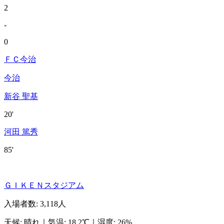
2
-
0
ＦＣ今治
今治
新谷 聖基
20'
河田 篤秀
85'
ＧＩＫＥＮスタジアム
入場者数
:
3,118人
天候
:
晴れ
｜
気温
:
18.2℃
｜
湿度
:
26%