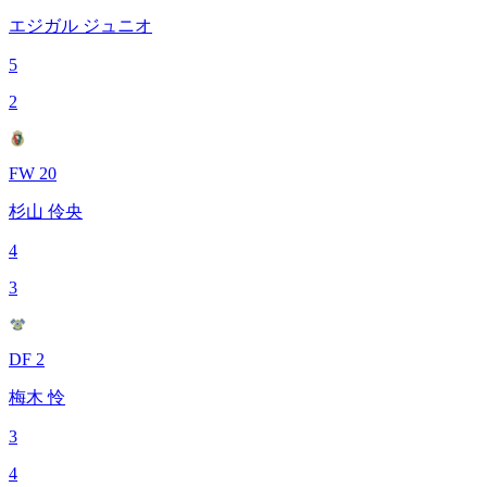
エジガル ジュニオ
5
2
FW 20
杉山 伶央
4
3
DF 2
梅木 怜
3
4