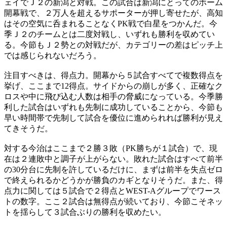
ェイでＪ２の新潟と対戦。この試合は新潟にとってのホーム
開幕戦で、２万人を超えるサポーターが押し寄せたが、高知
はその空気に呑まれることなくPK戦で白星をつかんだ。今
季Ｊ２のチームとは二度対戦し、いずれも勝利を収めてい
る。今節もＪ２勢との対戦だが、カテゴリーの差はピッチ上
では感じられないだろう。
注目すべきは、得点力。開幕から５試合すべてで複数得点を
挙げ、ここまで12得点。サイドからの崩しが多く、正確なク
ロスや中に飛び込む人数は相手の脅威になっている。今季勝
利した試合はいずれも先制に成功していることから、今節も
早い時間帯で先制して試合を優位に進められれば勝利が見え
てきそうだ。
対する今治はここまで２勝３敗（PK勝ちが１試合）で、現
在は２連敗中と調子が上がらない。敗れた試合はすべて前半
の30分台に先制を許しているだけに、まずは前半を失点ゼロ
で終えられるかどうかが勝負のカギとなりそうだ。また、得
点力に関しては５試合で２得点とWEST-Aグループでワース
トの数字。ここ２試合は無得点が続いており、今節こそネッ
トを揺らして３試合ぶりの勝利を収めたい。