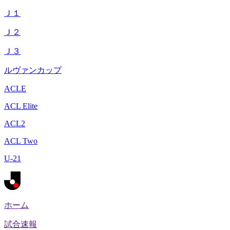
Ｊ１
Ｊ２
Ｊ３
ルヴァンカップ
ACLE
ACL Elite
ACL2
ACL Two
U-21
ホーム
試合速報