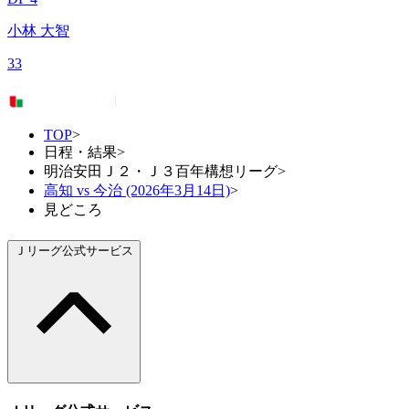
小林 大智
33
TOP
>
日程・結果
>
明治安田Ｊ２・Ｊ３百年構想リーグ
>
高知 vs 今治 (2026年3月14日)
>
見どころ
Ｊリーグ公式サービス