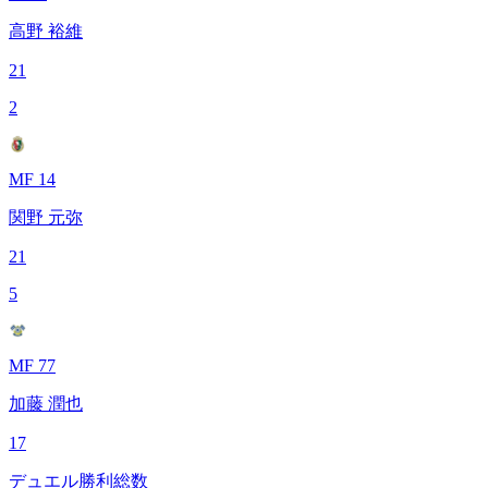
高野 裕維
21
2
MF 14
関野 元弥
21
5
MF 77
加藤 潤也
17
デュエル勝利総数