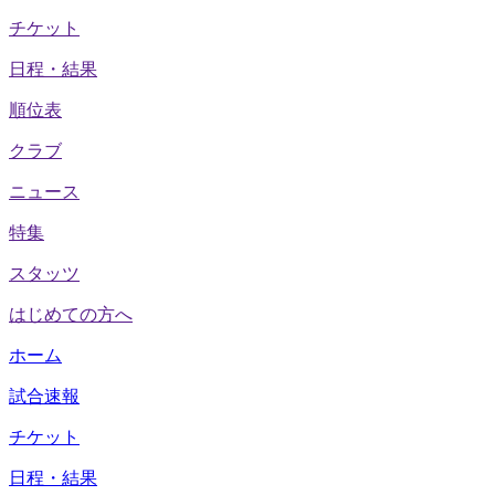
チケット
日程・結果
順位表
クラブ
ニュース
特集
スタッツ
はじめての方へ
ホーム
試合速報
チケット
日程・結果