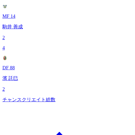
MF 14
駒井 善成
2
4
DF 88
濱 託巳
2
チャンスクリエイト総数