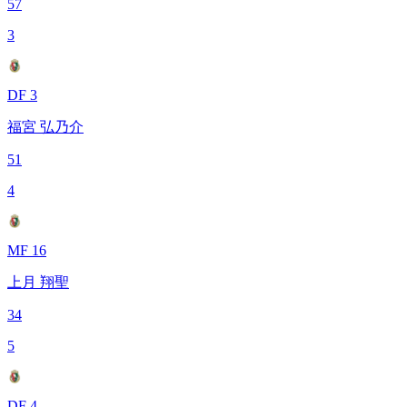
57
3
DF 3
福宮 弘乃介
51
4
MF 16
上月 翔聖
34
5
DF 4