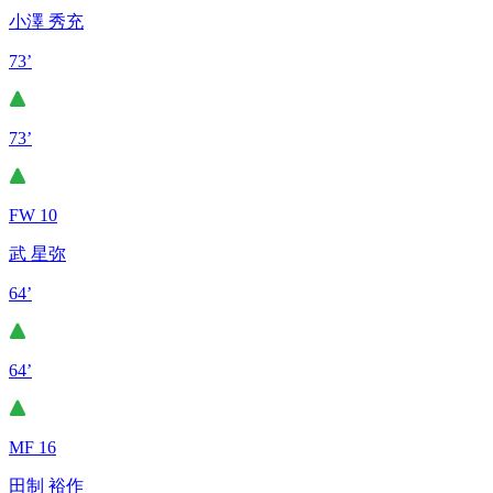
小澤 秀充
73’
73’
FW 10
武 星弥
64’
64’
MF 16
田制 裕作