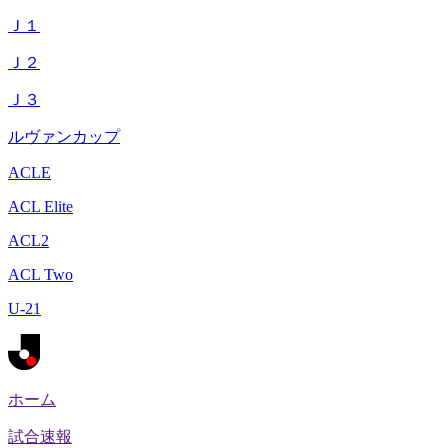
Ｊ１
Ｊ２
Ｊ３
ルヴァンカップ
ACLE
ACL Elite
ACL2
ACL Two
U-21
ホーム
試合速報