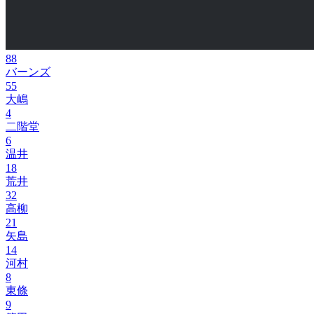
88
バーンズ
55
大嶋
4
二階堂
6
温井
18
荒井
32
高柳
21
矢島
14
河村
8
東條
9