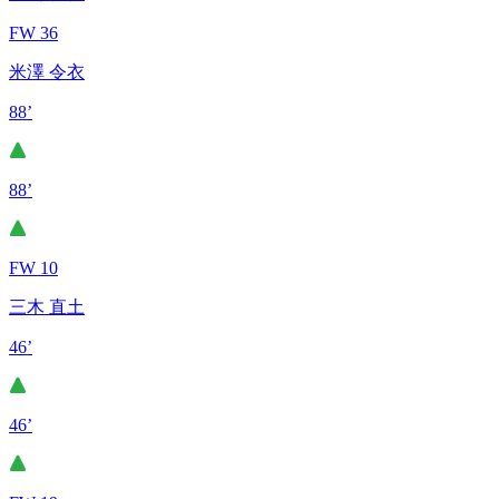
FW 36
米澤 令衣
88’
88’
FW 10
三木 直土
46’
46’