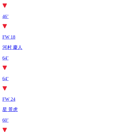
46’
FW 18
河村 慶人
64’
64’
FW 24
星 景虎
60’