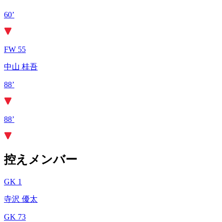
60’
FW 55
中山 桂吾
88’
88’
控えメンバー
GK 1
寺沢 優太
GK 73