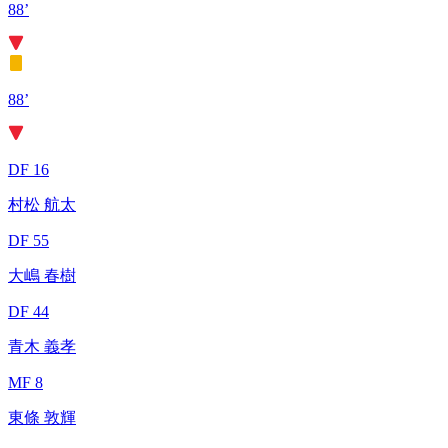
88’
88’
DF 16
村松 航太
DF 55
大嶋 春樹
DF 44
青木 義孝
MF 8
東條 敦輝