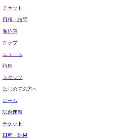
チケット
日程・結果
順位表
クラブ
ニュース
特集
スタッツ
はじめての方へ
ホーム
試合速報
チケット
日程・結果