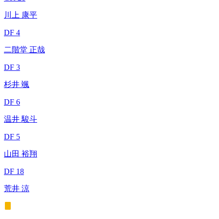
川上 康平
DF 4
二階堂 正哉
DF 3
杉井 颯
DF 6
温井 駿斗
DF 5
山田 裕翔
DF 18
荒井 涼