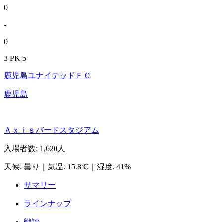
0
-
0
3 PK 5
鹿児島ユナイテッドＦＣ
鹿児島
Ａｘｉｓバードスタジアム
入場者数
:
1,620人
天候
:
曇り
｜
気温
:
15.8℃
｜
湿度
:
41%
サマリー
ラインナップ
戦評