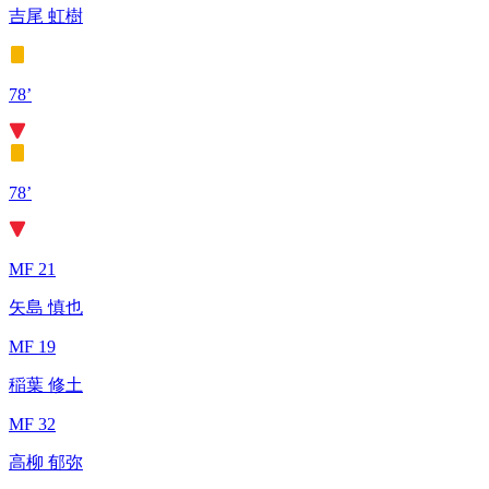
吉尾 虹樹
78’
78’
MF 21
矢島 慎也
MF 19
稲葉 修土
MF 32
高柳 郁弥