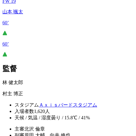
FW 19
山本 颯太
60’
60’
監督
林 健太郎
村主 博正
スタジアム
Ａｘｉｓバードスタジアム
入場者数
1,620人
天候 / 気温 / 湿度
曇り / 15.8℃ / 41%
主審
北沢 倫章
副審
原田 大輔、向井 修也