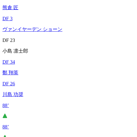
熊倉 匠
DF 3
ヴァンイヤーデン ショーン
DF 23
小島 凛士郎
DF 34
鄭 翔英
DF 26
川島 功奨
88’
88’