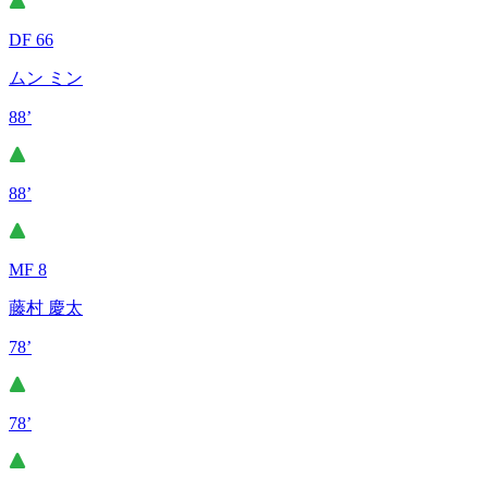
DF 66
ムン ミン
88’
88’
MF 8
藤村 慶太
78’
78’