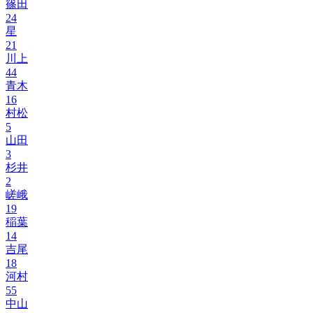
篠田
24
星
21
川上
44
青木
16
村松
5
山田
3
杉井
2
嵯峨
19
稲葉
14
吉尾
18
河村
55
中山