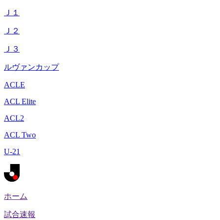
Ｊ１
Ｊ２
Ｊ３
ルヴァンカップ
ACLE
ACL Elite
ACL2
ACL Two
U-21
ホーム
試合速報