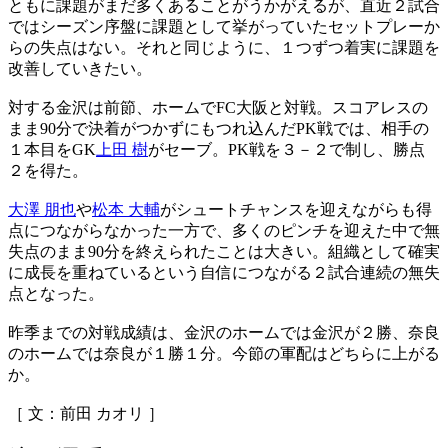
ともに課題がまだ多くあることがうかがえるが、直近２試合
ではシーズン序盤に課題として挙がっていたセットプレーか
らの失点はない。それと同じように、１つずつ着実に課題を
改善していきたい。
対する金沢は前節、ホームでFC大阪と対戦。スコアレスの
まま90分で決着がつかずにもつれ込んだPK戦では、相手の
１本目をGK
上田 樹
がセーブ。PK戦を３－２で制し、勝点
２を得た。
大澤 朋也
や
松本 大輔
がシュートチャンスを迎えながらも得
点につながらなかった一方で、多くのピンチを迎えた中で無
失点のまま90分を終えられたことは大きい。組織として確実
に成長を重ねているという自信につながる２試合連続の無失
点となった。
昨季までの対戦成績は、金沢のホームでは金沢が２勝、奈良
のホームでは奈良が１勝１分。今節の軍配はどちらに上がる
か。
［ 文：前田 カオリ ］