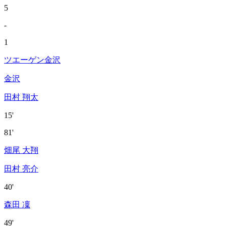
5
-
1
ツエーゲン金沢
金沢
田村 翔太
15'
81'
畑尾 大翔
田村 亮介
40'
森田 凜
49'