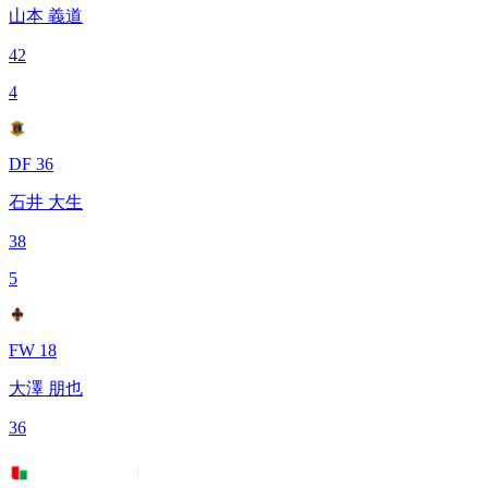
山本 義道
42
4
DF 36
石井 大生
38
5
FW 18
大澤 朋也
36