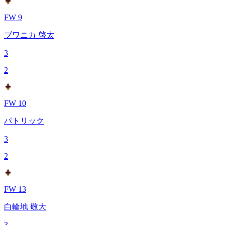
FW 9
ブワニカ 啓太
3
2
FW 10
パトリック
3
2
FW 13
白輪地 敬大
3