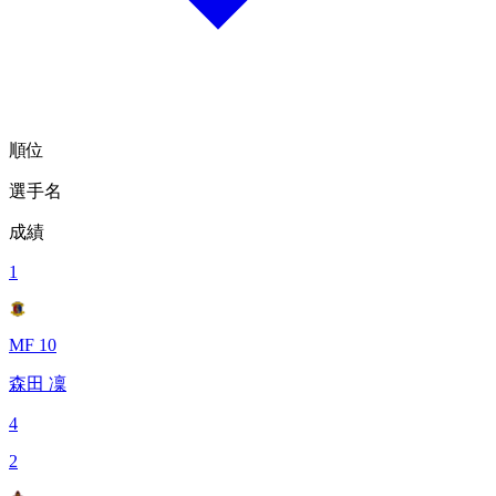
順位
選手名
成績
1
MF 10
森田 凜
4
2