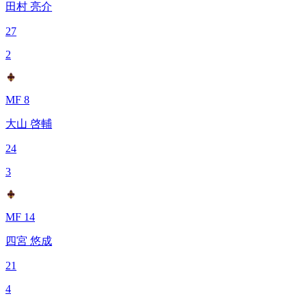
田村 亮介
27
2
MF 8
大山 啓輔
24
3
MF 14
四宮 悠成
21
4