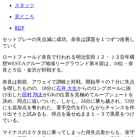
スタッツ
見どころ
戦評
セットプレーの失点減に成功。奈良は課題を１つずつ改善し
ていく
ロートフィールド奈良で行われる明治安田Ｊ２・Ｊ３百年構
想WEST-Aグループ地域リーグラウンド第８節は、10位・奈
良と５位・金沢が対戦する。
奈良は前節、アウェイで讃岐と対戦。開始早々の７分に失点
を喫したものの、18分に
石井 大生
からのロングボールに抜
け出した
田村 翔太
がGKの位置を見極めてループシュートを
決め、同点に追いついた。しかし、24分に勝ち越され、53分
にも追加点を奪われた。選手交代を行いながらチャンスを作
り出そうと試みるも、得点を返せぬまま１－３で黒星をつけ
ている。
マイナスの２ケタ台に乗ってしまった得失点差からも、攻守