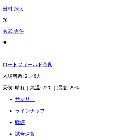
田村 翔太
70'
國武 勇斗
90'
ロートフィールド奈良
入場者数
:
2,148人
天候
:
晴れ
｜
気温
:
22℃
｜
湿度
:
29%
サマリー
ラインナップ
戦評
試合速報