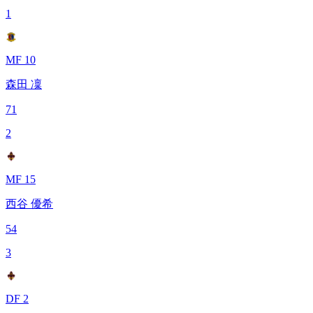
1
MF 10
森田 凜
71
2
MF 15
西谷 優希
54
3
DF 2