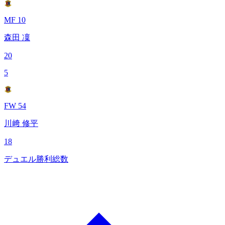
MF 10
森田 凜
20
5
FW 54
川﨑 修平
18
デュエル勝利総数