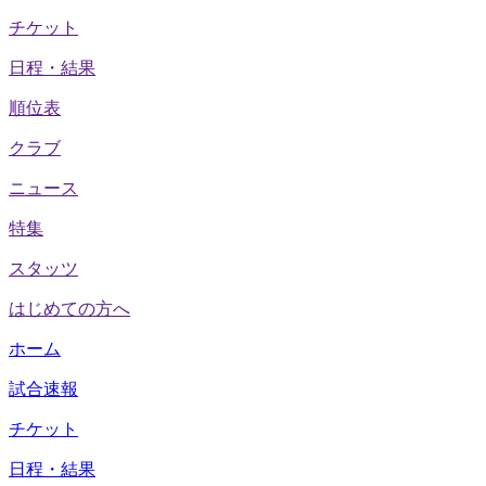
チケット
日程・結果
順位表
クラブ
ニュース
特集
スタッツ
はじめての方へ
ホーム
試合速報
チケット
日程・結果