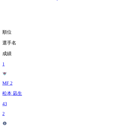
順位
選手名
成績
1
MF 2
松本 凪生
43
2