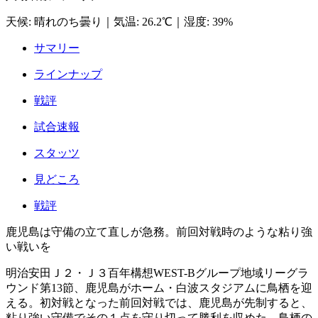
天候
:
晴れのち曇り
｜
気温
:
26.2℃
｜
湿度
:
39%
サマリー
ラインナップ
戦評
試合速報
スタッツ
見どころ
戦評
鹿児島は守備の立て直しが急務。前回対戦時のような粘り強
い戦いを
明治安田Ｊ２・Ｊ３百年構想WEST-Bグループ地域リーグラ
ウンド第13節、鹿児島がホーム・白波スタジアムに鳥栖を迎
える。初対戦となった前回対戦では、鹿児島が先制すると、
粘り強い守備でその１点を守り切って勝利を収めた。鳥栖の