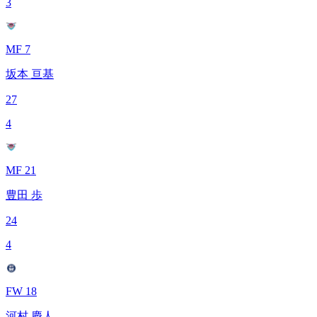
3
MF 7
坂本 亘基
27
4
MF 21
豊田 歩
24
4
FW 18
河村 慶人