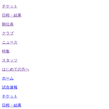
チケット
日程・結果
順位表
クラブ
ニュース
特集
スタッツ
はじめての方へ
ホーム
試合速報
チケット
日程・結果