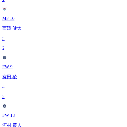
MF 16
西澤 健太
5
2
FW 9
有田 稜
4
2
FW 18
河村 慶人