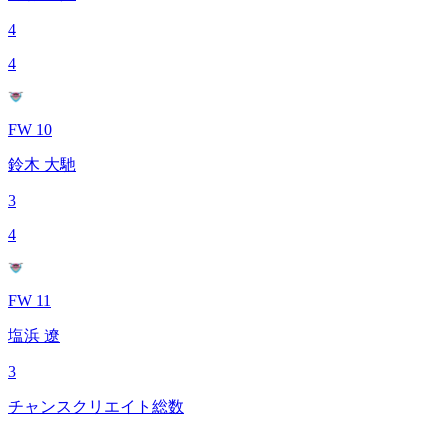
4
4
FW 10
鈴木 大馳
3
4
FW 11
塩浜 遼
3
チャンスクリエイト総数