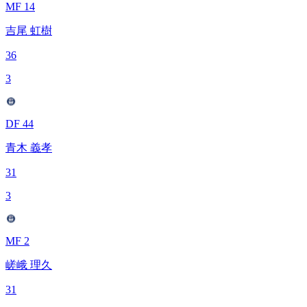
MF 14
吉尾 虹樹
36
3
DF 44
青木 義孝
31
3
MF 2
嵯峨 理久
31