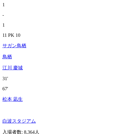
1
-
1
11 PK 10
サガン鳥栖
鳥栖
江川 慶城
31'
67'
松本 凪生
白波スタジアム
入場者数
:
8,364人