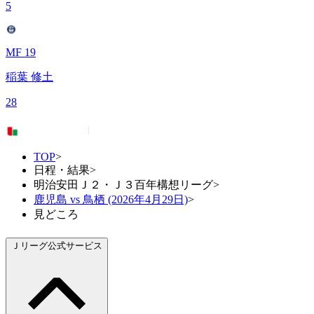
5
MF 19
稲葉 修土
28
TOP
>
日程・結果
>
明治安田Ｊ２・Ｊ３百年構想リーグ
>
鹿児島 vs 鳥栖 (2026年4月29日)
>
見どころ
Ｊリーグ公式サービス