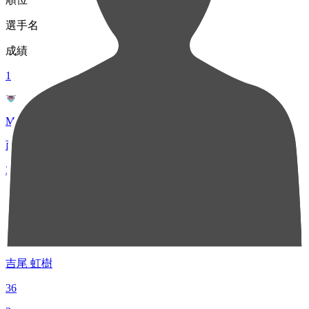
選手名
成績
1
MF 16
西澤 健太
37
2
MF 14
吉尾 虹樹
36