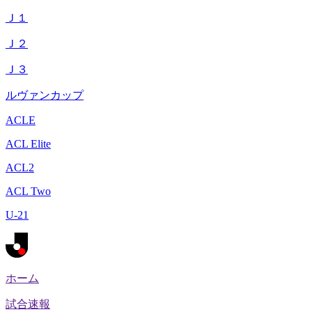
Ｊ１
Ｊ２
Ｊ３
ルヴァンカップ
ACLE
ACL Elite
ACL2
ACL Two
U-21
ホーム
試合速報