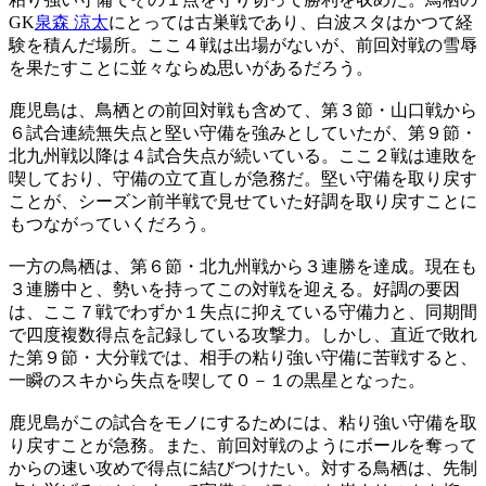
GK
泉森 涼太
にとっては古巣戦であり、白波スタはかつて経
験を積んだ場所。ここ４戦は出場がないが、前回対戦の雪辱
を果たすことに並々ならぬ思いがあるだろう。
鹿児島は、鳥栖との前回対戦も含めて、第３節・山口戦から
６試合連続無失点と堅い守備を強みとしていたが、第９節・
北九州戦以降は４試合失点が続いている。ここ２戦は連敗を
喫しており、守備の立て直しが急務だ。堅い守備を取り戻す
ことが、シーズン前半戦で見せていた好調を取り戻すことに
もつながっていくだろう。
一方の鳥栖は、第６節・北九州戦から３連勝を達成。現在も
３連勝中と、勢いを持ってこの対戦を迎える。好調の要因
は、ここ７戦でわずか１失点に抑えている守備力と、同期間
で四度複数得点を記録している攻撃力。しかし、直近で敗れ
た第９節・大分戦では、相手の粘り強い守備に苦戦すると、
一瞬のスキから失点を喫して０－１の黒星となった。
鹿児島がこの試合をモノにするためには、粘り強い守備を取
り戻すことが急務。また、前回対戦のようにボールを奪って
からの速い攻めで得点に結びつけたい。対する鳥栖は、先制