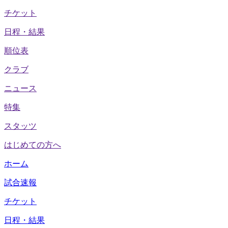
チケット
日程・結果
順位表
クラブ
ニュース
特集
スタッツ
はじめての方へ
ホーム
試合速報
チケット
日程・結果