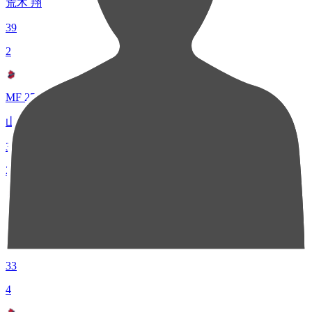
荒木 翔
39
2
MF 27
山中 惇希
33
2
FW 10
西谷 亮
33
4