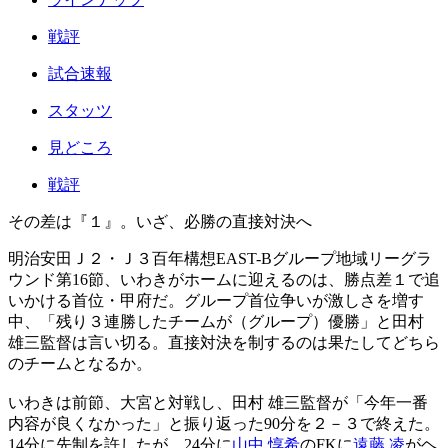
戦評
試合速報
スタッツ
見どころ
戦評
その差は『１』。いざ、必勝の直接対決へ
明治安田Ｊ２・Ｊ３百年構想EAST-Bグループ地域リーグラ
ウンド第16節、いわきがホームに迎えるのは、勝点差１で追
いかける首位・甲府だ。グループ首位争いが激しさを増す
中、「残り３連勝したチームが（グループ）優勝」と田村
雄三監督は言い切る。直接対決を制するのは果たしてどちら
のチームとなるか。
いわきは前節、大宮と対戦し、田村 雄三監督が「今年一番
内容が良くなかった」と振り返った90分を２－３で終えた。
14分に先制を許したが、24分に
山中 惇希
のFKに
遠藤 凌
がヘ