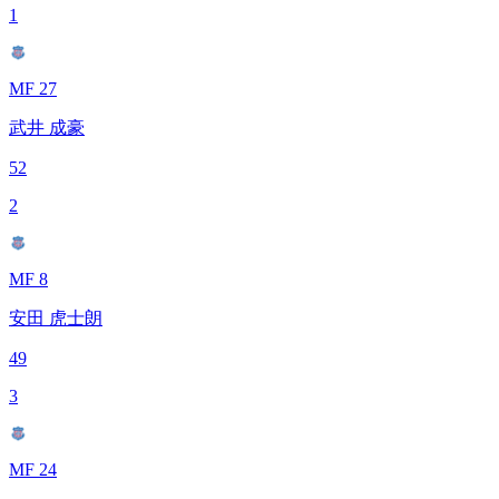
1
MF 27
武井 成豪
52
2
MF 8
安田 虎士朗
49
3
MF 24