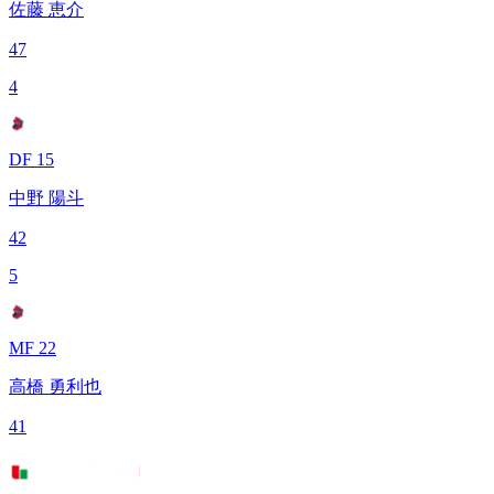
佐藤 恵介
47
4
DF 15
中野 陽斗
42
5
MF 22
高橋 勇利也
41