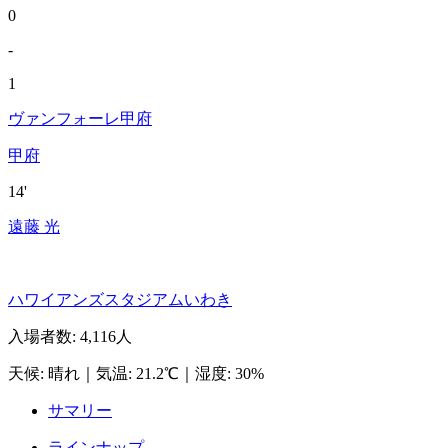
0
-
1
ヴァンフォーレ甲府
甲府
14'
遠藤 光
ハワイアンズスタジアムいわき
入場者数
:
4,116人
天候
:
晴れ
｜
気温
:
21.2℃
｜
湿度
:
30%
サマリー
ラインナップ