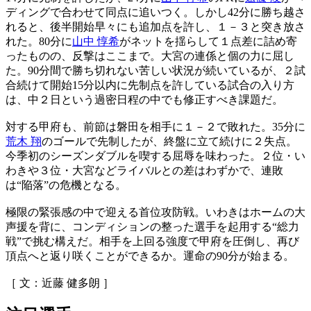
ディングで合わせて同点に追いつく。しかし42分に勝ち越さ
れると、後半開始早々にも追加点を許し、１－３と突き放さ
れた。80分に
山中 惇希
がネットを揺らして１点差に詰め寄
ったものの、反撃はここまで。大宮の連係と個の力に屈し
た。90分間で勝ち切れない苦しい状況が続いているが、２試
合続けて開始15分以内に先制点を許している試合の入り方
は、中２日という過密日程の中でも修正すべき課題だ。
対する甲府も、前節は磐田を相手に１－２で敗れた。35分に
荒木 翔
のゴールで先制したが、終盤に立て続けに２失点。
今季初のシーズンダブルを喫する屈辱を味わった。２位・い
わきや３位・大宮などライバルとの差はわずかで、連敗
は“陥落”の危機となる。
極限の緊張感の中で迎える首位攻防戦。いわきはホームの大
声援を背に、コンディションの整った選手を起用する“総力
戦”で挑む構えだ。相手を上回る強度で甲府を圧倒し、再び
頂点へと返り咲くことができるか。運命の90分が始まる。
［ 文：近藤 健多朗 ］