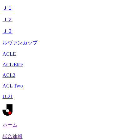
Ｊ１
Ｊ２
Ｊ３
ルヴァンカップ
ACLE
ACL Elite
ACL2
ACL Two
U-21
ホーム
試合速報