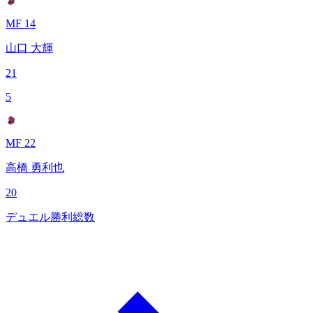
MF 14
山口 大輝
21
5
MF 22
高橋 勇利也
20
デュエル勝利総数