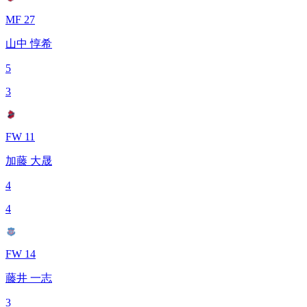
MF 27
山中 惇希
5
3
FW 11
加藤 大晟
4
4
FW 14
藤井 一志
3