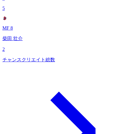
5
MF 8
柴田 壮介
2
チャンスクリエイト総数