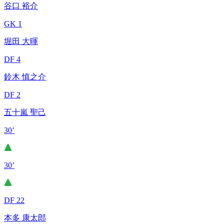
谷口 裕介
GK 1
堀田 大暉
DF 4
鈴木 慎之介
DF 2
五十嵐 聖己
30’
30’
DF 22
本多 康太郎