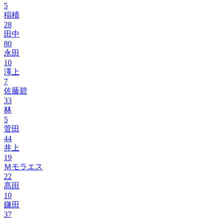
5
稲積
28
田中
80
永田
10
澤上
7
佐藤碧
33
林
5
菅田
44
井上
19
Ｍモラエス
22
髙田
10
鎌田
37