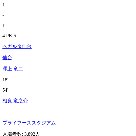
1
-
1
4 PK 5
ベガルタ仙台
仙台
澤上 竜二
18'
54'
相良 竜之介
プライフーズスタジアム
入場者数
:
3,892人