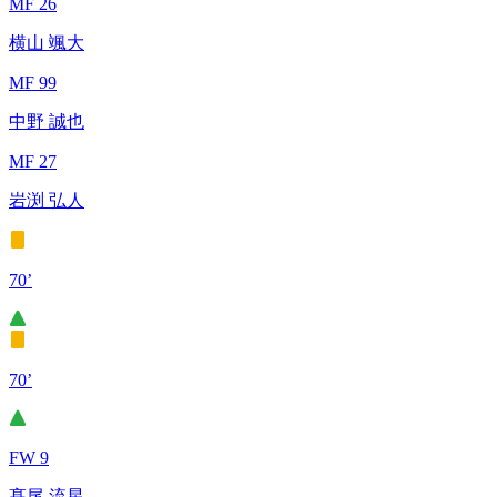
MF 26
横山 颯大
MF 99
中野 誠也
MF 27
岩渕 弘人
70’
70’
FW 9
髙尾 流星