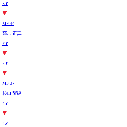
30’
MF 34
高吉 正真
70’
70’
MF 37
杉山 耀建
46’
46’