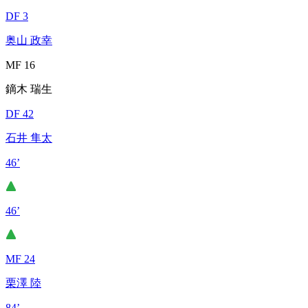
DF 3
奥山 政幸
MF 16
鏑木 瑞生
DF 42
石井 隼太
46’
46’
MF 24
栗澤 陸
84’