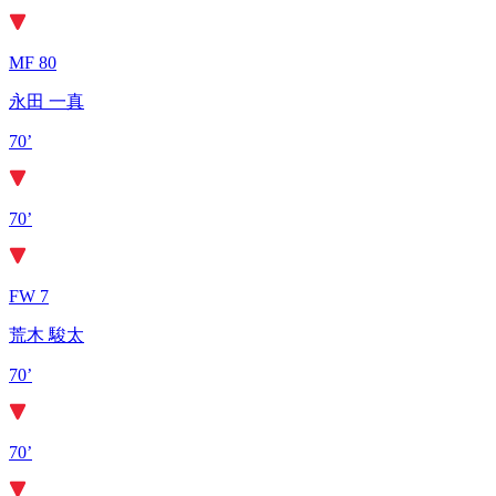
MF 80
永田 一真
70’
70’
FW 7
荒木 駿太
70’
70’