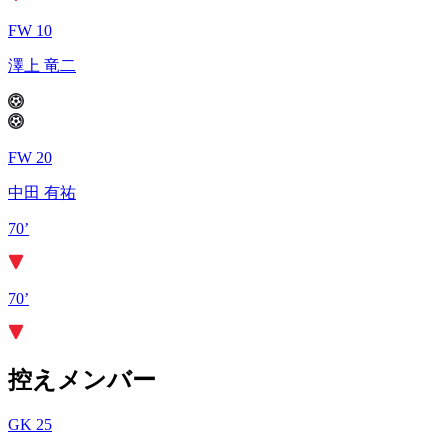
FW 10
澤上 竜二
FW 20
中田 有祐
70’
70’
控えメンバー
GK 25