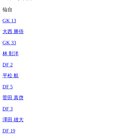
仙台
GK 13
大西 勝俉
GK 33
林 彰洋
DF 2
平松 航
DF 5
菅田 真啓
DF 3
澤田 雄大
DF 19