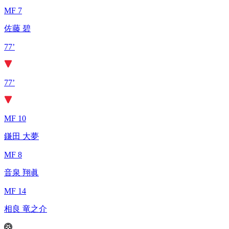
MF 7
佐藤 碧
77’
77’
MF 10
鎌田 大夢
MF 8
音泉 翔眞
MF 14
相良 竜之介