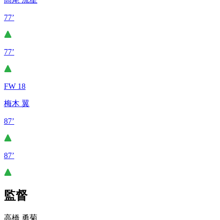
77’
77’
FW 18
梅木 翼
87’
87’
監督
高橋 勇菊