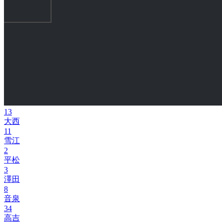
13
大西
11
雪江
2
平松
3
澤田
8
音泉
34
高吉