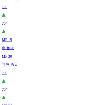
70’
70’
MF 15
南 創太
MF 30
井波 勇太
70’
70’