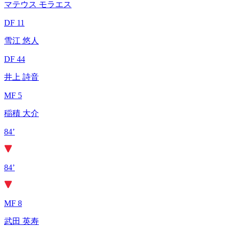
マテウス モラエス
DF 11
雪江 悠人
DF 44
井上 詩音
MF 5
稲積 大介
84’
84’
MF 8
武田 英寿