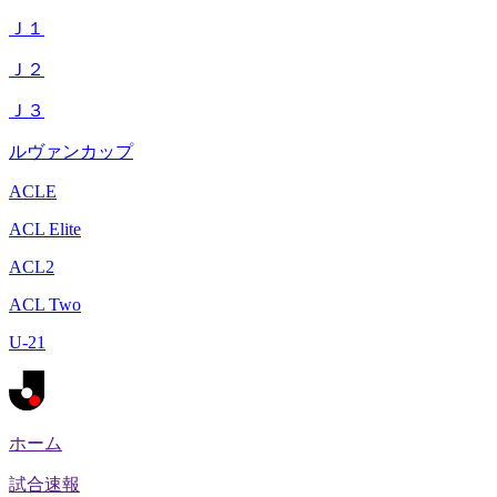
Ｊ１
Ｊ２
Ｊ３
ルヴァンカップ
ACLE
ACL Elite
ACL2
ACL Two
U-21
ホーム
試合速報