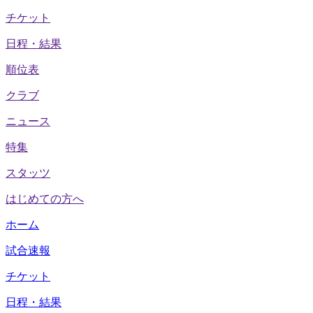
チケット
日程・結果
順位表
クラブ
ニュース
特集
スタッツ
はじめての方へ
ホーム
試合速報
チケット
日程・結果