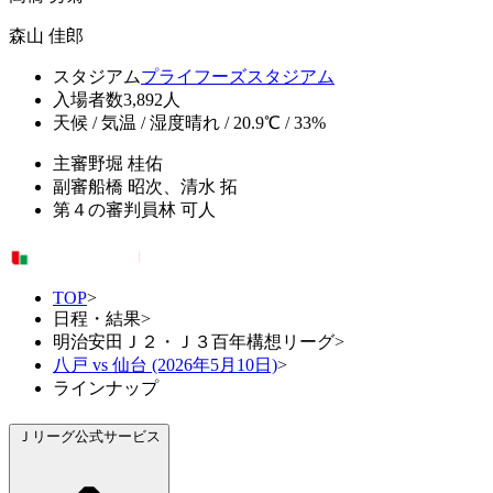
森山 佳郎
スタジアム
プライフーズスタジアム
入場者数
3,892人
天候 / 気温 / 湿度
晴れ / 20.9℃ / 33%
主審
野堀 桂佑
副審
船橋 昭次、清水 拓
第４の審判員
林 可人
TOP
>
日程・結果
>
明治安田Ｊ２・Ｊ３百年構想リーグ
>
八戸 vs 仙台 (2026年5月10日)
>
ラインナップ
Ｊリーグ公式サービス