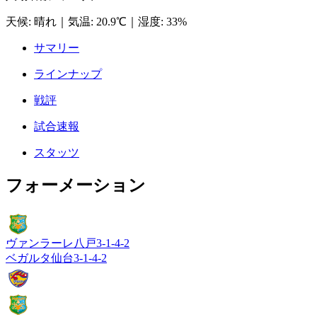
天候
:
晴れ
｜
気温
:
20.9℃
｜
湿度
:
33%
サマリー
ラインナップ
戦評
試合速報
スタッツ
フォーメーション
ヴァンラーレ八戸
3-1-4-2
ベガルタ仙台
3-1-4-2