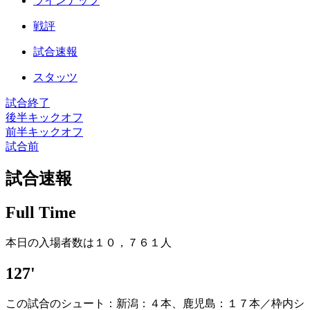
ラインナップ
戦評
試合速報
スタッツ
試合終了
後半キックオフ
前半キックオフ
試合前
試合速報
Full Time
本日の入場者数は１０，７６１人
127'
この試合のシュート：新潟：４本、鹿児島：１７本／枠内シ