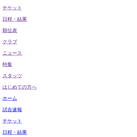
チケット
日程・結果
順位表
クラブ
ニュース
特集
スタッツ
はじめての方へ
ホーム
試合速報
チケット
日程・結果