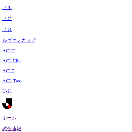
Ｊ１
Ｊ２
Ｊ３
ルヴァンカップ
ACLE
ACL Elite
ACL2
ACL Two
U-21
ホーム
試合速報