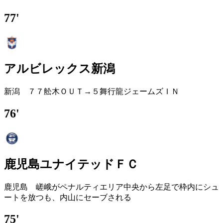
77'
アルビレックス新潟
新潟 ７７舩木ＯＵＴ→５舞行龍ジェームズＩＮ
76'
鹿児島ユナイテッドＦＣ
鹿児島 嵯峨がペナルティエリア中央から左足で枠内にシュ
ートを放つも、内山にセーブされる
75'