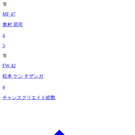
MF 47
奥村 晃司
4
3
FW 42
松本 ケン チザンガ
4
チャンスクリエイト総数