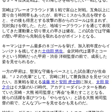
る３－４位決定戦は、その悔しさを晴らしたい一戦となる。
宮崎はプレーオフラウンド第１戦で富山と対戦。互角以上に
渡り合う時間帯もあったが、前半にミスから失点を喫する
と、その後も得意とする攻撃の形からのゴールは生まれず、
完封負けを喫した。ただ、地域リーグラウンドを通じて表現
してきた運動量と切り替えの早さは健在。この試合では守備
の堅い甲府から先制点を取れるかがポイントとなる。
キーマンはチーム最多の８ゴールを挙げ、加入初年度からイ
ンパクトを残してきた
土信田 悠生
。金沢時代は選手とコー
チという間柄だった甲府・渋谷 洋樹監督の前で、成長した
姿を見せられるか。
一方の甲府は、堅実な守備をベースとした試合運びが生命
線。“Ｊ２の先輩”として、宮崎に対して勝負強さを見せつけ
たい。古巣戦を迎える
遠藤 光
と
安田 虎士朗
に加え、
太田 龍
之介
はＣ大阪のU-15時代、アカデミーダイレクターを務め
ていた宮崎・大熊 裕司監督と“再会”を果たすこととなる。
彼らの活躍を喜びつつも「やらせない」と語る大熊 裕司監
督の前で、どんなプレーを見せるかも見ものだ。