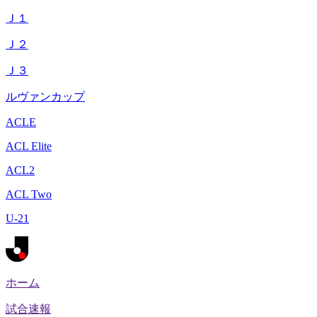
Ｊ１
Ｊ２
Ｊ３
ルヴァンカップ
ACLE
ACL Elite
ACL2
ACL Two
U-21
ホーム
試合速報