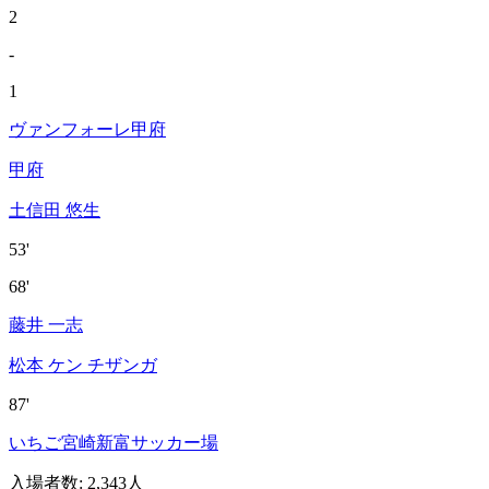
2
-
1
ヴァンフォーレ甲府
甲府
土信田 悠生
53'
68'
藤井 一志
松本 ケン チザンガ
87'
いちご宮崎新富サッカー場
入場者数
:
2,343人