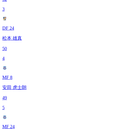
3
DF 24
松本 雄真
50
4
MF 8
安田 虎士朗
49
5
MF 24