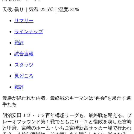
天候
:
曇り
｜
気温
:
25.5℃
｜
湿度
:
81%
サマリー
ラインナップ
戦評
試合速報
スタッツ
見どころ
戦評
優勝が絶たれた両者。最終戦のキーマンは“再会”を果たす選
手たち
明治安田Ｊ２・Ｊ３百年構想リーグも、最終戦を迎える。プ
レーオフラウンド第１戦でともに０－１と惜敗を喫した宮崎
と甲府。宮崎のホーム・いちご宮崎新富サッカー場で行われ