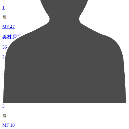
1
MF 47
奥村 晃司
56
2
MF 7
荒木 翔
39
3
MF 10