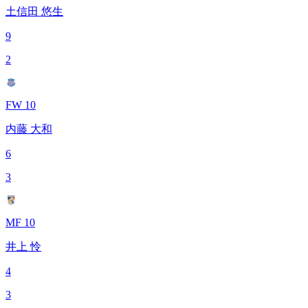
土信田 悠生
9
2
FW 10
内藤 大和
6
3
MF 10
井上 怜
4
3