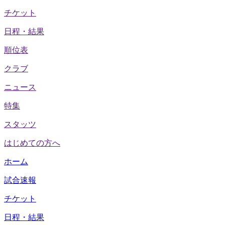
チケット
日程・結果
順位表
クラブ
ニュース
特集
スタッツ
はじめての方へ
ホーム
試合速報
チケット
日程・結果