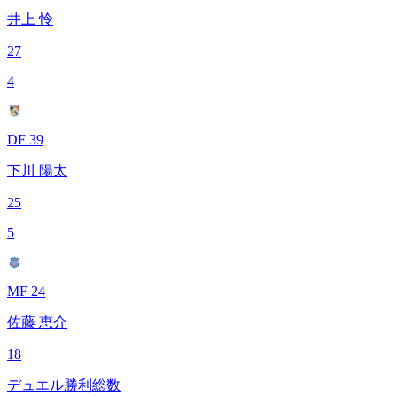
井上 怜
27
4
DF 39
下川 陽太
25
5
MF 24
佐藤 恵介
18
デュエル勝利総数