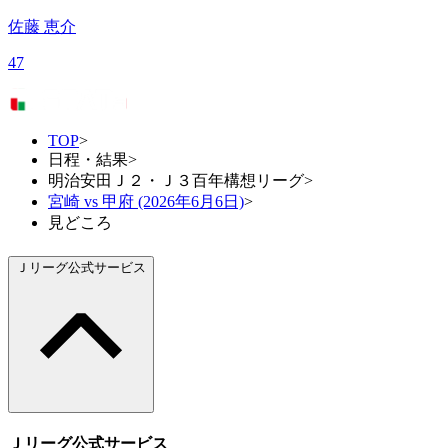
佐藤 恵介
47
TOP
>
日程・結果
>
明治安田Ｊ２・Ｊ３百年構想リーグ
>
宮崎 vs 甲府 (2026年6月6日)
>
見どころ
Ｊリーグ公式サービス
Ｊリーグ公式サービス