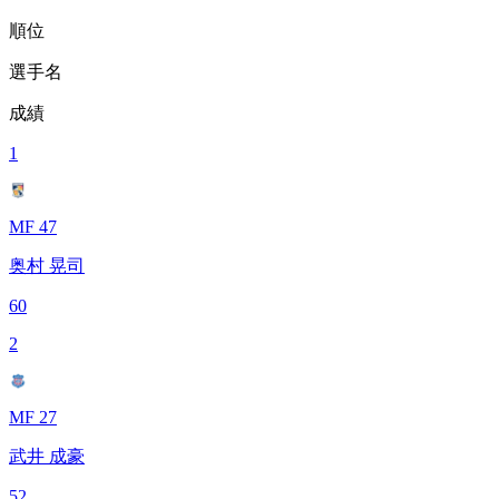
順位
選手名
成績
1
MF 47
奥村 晃司
60
2
MF 27
武井 成豪
52