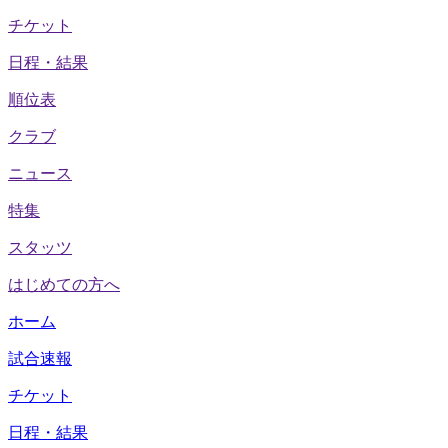
チケット
日程・結果
順位表
クラブ
ニュース
特集
スタッツ
はじめての方へ
ホーム
試合速報
チケット
日程・結果