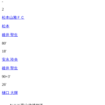
-
2
松本山雅ＦＣ
松本
碓井 聖生
80'
18'
安永 玲央
碓井 聖生
90+3'
26'
樋口 大輝