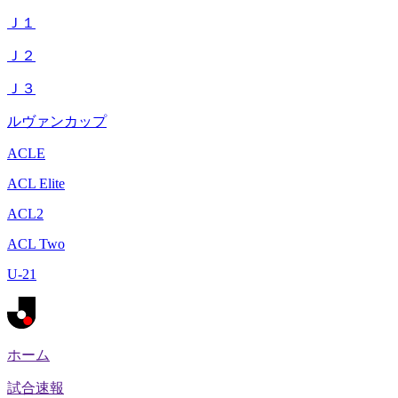
Ｊ１
Ｊ２
Ｊ３
ルヴァンカップ
ACLE
ACL Elite
ACL2
ACL Two
U-21
ホーム
試合速報