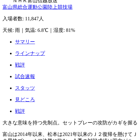
ＮＨＫ富山
信越放送
富山県総合運動公園陸上競技場
入場者数
:
11,847人
天候
:
雨
｜
気温
:
6.8℃
｜
湿度
:
81%
サマリー
ラインナップ
戦評
試合速報
スタッツ
見どころ
戦評
大きな意味を持つ先制点。セットプレーの攻防がカギを握る
富山は2014年以来、松本は2021年以来のＪ２復帰を懸けてＪ