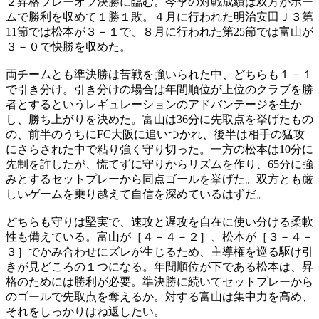
２昇格プレーオフ決勝に臨む。今季の対戦成績は双方がホー
ムで勝利を収めて１勝１敗。４月に行われた明治安田Ｊ３第
11節では松本が３－１で、８月に行われた第25節では富山が
３－０で快勝を収めた。
両チームとも準決勝は苦戦を強いられた中、どちらも１－１
で引き分け。引き分けの場合は年間順位が上位のクラブを勝
者とするというレギュレーションのアドバンテージを生か
し、勝ち上がりを決めた。富山は36分に先取点を挙げたもの
の、前半のうちにFC大阪に追いつかれ、後半は相手の猛攻
にさらされた中で粘り強く守り切った。一方の松本は10分に
先制を許したが、慌てずに守りからリズムを作り、65分に強
みとするセットプレーから同点ゴールを挙げた。双方とも厳
しいゲームを乗り越えて自信を深めているはずだ。
どちらも守りは堅実で、速攻と遅攻を自在に使い分ける柔軟
性も備えている。富山が［４－４－２］、松本が［３－４－
３］でかみ合わせにズレが生じるため、主導権を巡る駆け引
きが見どころの１つになる。年間順位が下である松本は、昇
格のためには勝利が必要。準決勝に続いてセットプレーから
のゴールで先取点を奪えるか。対する富山は集中力を高め、
それをしっかりはね返したい。