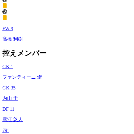
FW 9
髙橋 利樹
控えメンバー
GK 1
ファンティーニ 燦
GK 35
内山 圭
DF 11
雪江 悠人
79’