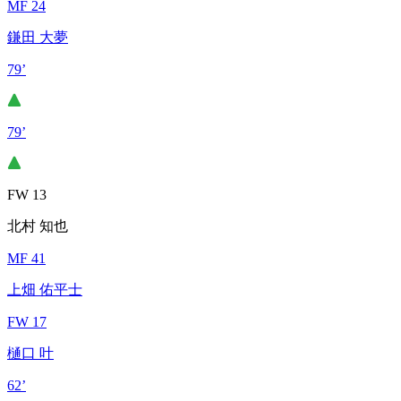
MF 24
鎌田 大夢
79’
79’
FW 13
北村 知也
MF 41
上畑 佑平士
FW 17
樋口 叶
62’