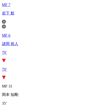
MF 7
岩下 航
MF 6
諸岡 裕人
79’
79’
MF 31
岡本 知剛
35’