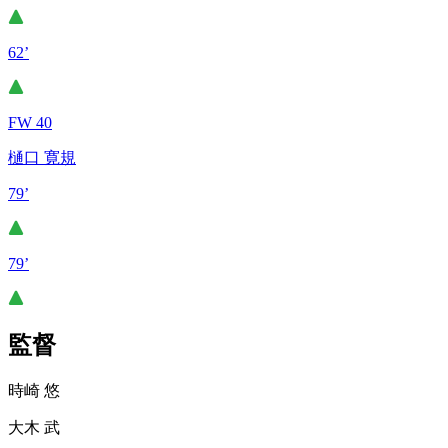
62’
FW 40
樋口 寛規
79’
79’
監督
時崎 悠
大木 武