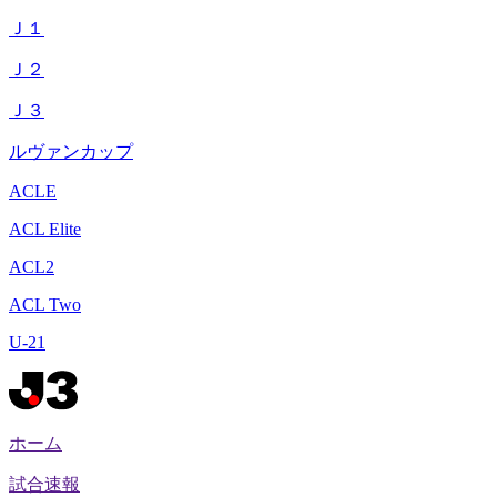
Ｊ１
Ｊ２
Ｊ３
ルヴァンカップ
ACLE
ACL Elite
ACL2
ACL Two
U-21
ホーム
試合速報