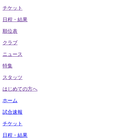
チケット
日程・結果
順位表
クラブ
ニュース
特集
スタッツ
はじめての方へ
ホーム
試合速報
チケット
日程・結果