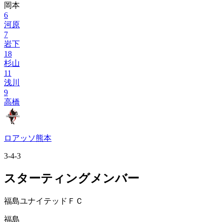
岡本
6
河原
7
岩下
18
杉山
11
浅川
9
高橋
ロアッソ熊本
3-4-3
スターティングメンバー
福島ユナイテッドＦＣ
福島