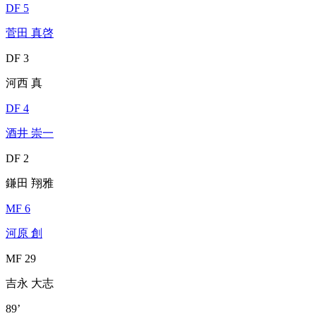
DF 5
菅田 真啓
DF 3
河西 真
DF 4
酒井 崇一
DF 2
鎌田 翔雅
MF 6
河原 創
MF 29
吉永 大志
89’