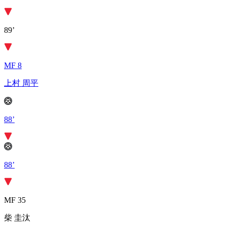
89’
MF 8
上村 周平
88’
88’
MF 35
柴 圭汰