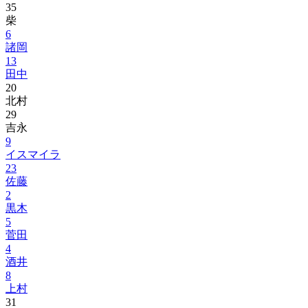
35
柴
6
諸岡
13
田中
20
北村
29
吉永
9
イスマイラ
23
佐藤
2
黒木
5
菅田
4
酒井
8
上村
31