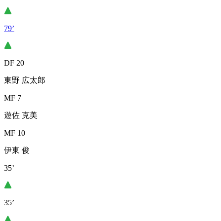
79’
DF 20
東野 広太郎
MF 7
遊佐 克美
MF 10
伊東 俊
35’
35’