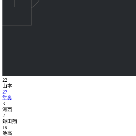
22
山本
27
堂鼻
3
河西
2
鎌田翔
19
池高