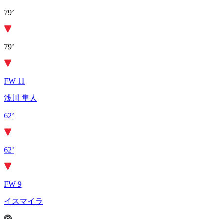
79’
79’
FW 11
浅川 隼人
62’
62’
FW 9
イスマイラ