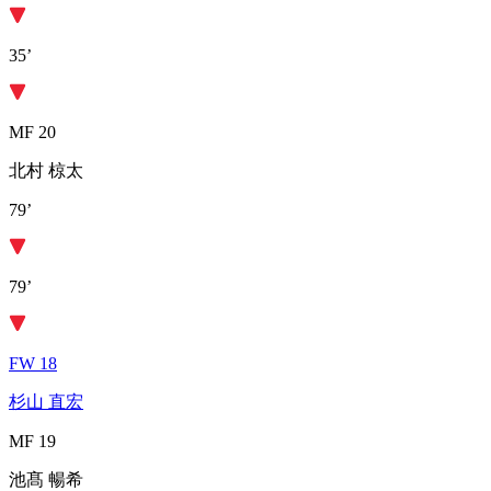
35’
MF 20
北村 椋太
79’
79’
FW 18
杉山 直宏
MF 19
池髙 暢希