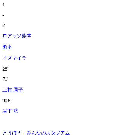
1
-
2
ロアッソ熊本
熊本
イスマイラ
28'
71'
上村 周平
90+1'
岩下 航
とうほう・みんなのスタジアム