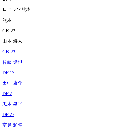
ロアッソ熊本
熊本
GK 22
山本 海人
GK 23
佐藤 優也
DF 13
田中 康介
DF 2
黒木 晃平
DF 27
堂鼻 起暉