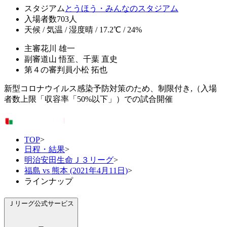
スタジアム
とうほう・みんなのスタジアム
入場者数
703人
天候 / 気温 / 湿度
晴 / 17.2℃ / 24%
主審
花川 雄一
副審
道山 悟至、千葉 直史
第４の審判員
小松 拓也
新型コロナウイルス感染予防対策のため、制限付き,（入場
者数上限「収容率「50%以下」）での試合開催
TOP
>
日程・結果
>
明治安田生命Ｊ３リーグ
>
福島 vs 熊本 (2021年4月11日)
>
ラインナップ
Ｊリーグ公式サービス