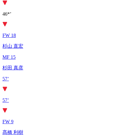
46*’
FW 18
杉山 直宏
MF 15
杉田 真彦
57’
57’
FW 9
髙橋 利樹