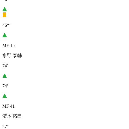
46*’
MF 15
水野 泰輔
74’
74’
MF 41
清本 拓己
57’