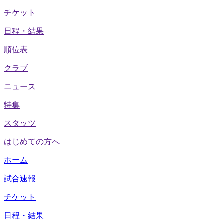
チケット
日程・結果
順位表
クラブ
ニュース
特集
スタッツ
はじめての方へ
ホーム
試合速報
チケット
日程・結果