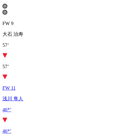
FW 9
大石 治寿
57’
57’
FW 11
浅川 隼人
46*’
46*’