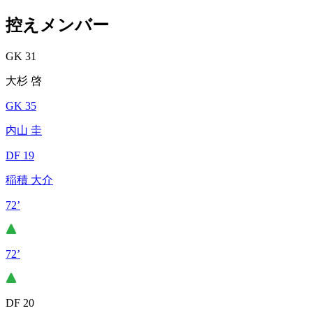
控えメンバー
GK 31
大杉 啓
GK 35
内山 圭
DF 19
稲積 大介
72’
72’
DF 20