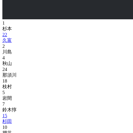
1
杉本
22
久富
2
川島
4
秋山
24
那須川
18
枝村
5
岩間
7
鈴木惇
15
杉田
10
押谷