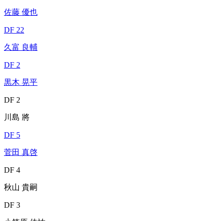
佐藤 優也
DF 22
久富 良輔
DF 2
黒木 晃平
DF 2
川島 將
DF 5
菅田 真啓
DF 4
秋山 貴嗣
DF 3