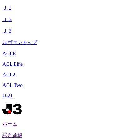
Ｊ１
Ｊ２
Ｊ３
ルヴァンカップ
ACLE
ACL Elite
ACL2
ACL Two
U-21
ホーム
試合速報