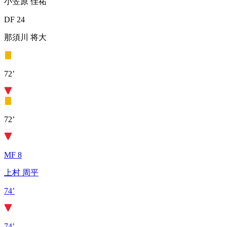
小笠原 佳祐
DF 24
那須川 将大
72’
72’
MF 8
上村 周平
74’
74’