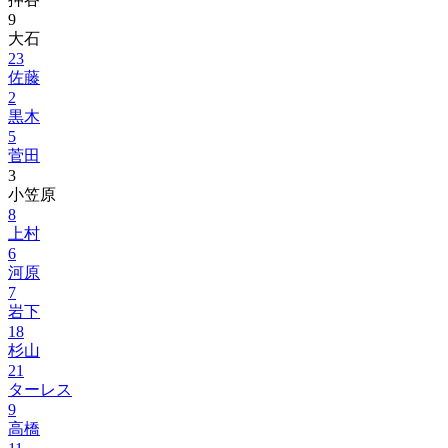
9
大石
23
佐藤
2
黒木
5
菅田
3
小笠原
8
上村
6
河原
7
岩下
18
杉山
21
ターレス
9
高橋