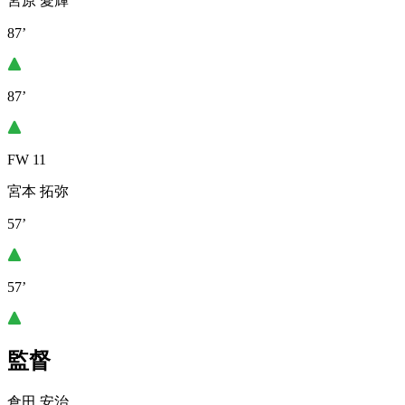
宮原 愛輝
87’
87’
FW 11
宮本 拓弥
57’
57’
監督
倉田 安治