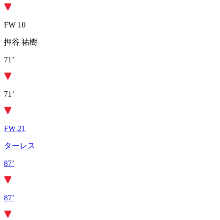
FW 10
押谷 祐樹
71’
71’
FW 21
ターレス
87’
87’