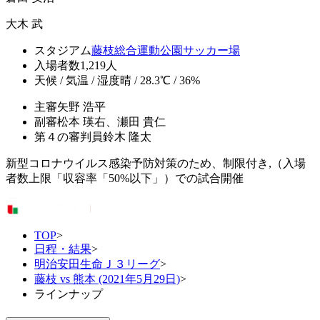
大木 武
スタジアム
藤枝総合運動公園サッカー場
入場者数
1,219人
天候 / 気温 / 湿度
晴 / 28.3℃ / 36%
主審
矢野 浩平
副審
松本 瑛右、瀬田 貴仁
第４の審判員
鈴木 隆太
新型コロナウイルス感染予防対策のため、制限付き,（入場
者数上限「収容率「50%以下」）での試合開催
TOP
>
日程・結果
>
明治安田生命Ｊ３リーグ
>
藤枝 vs 熊本 (2021年5月29日)
>
ラインナップ