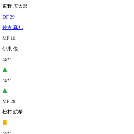
東野 広太郎
DF 29
佐古 真礼
MF 10
伊東 俊
46*’
46*’
MF 28
松村 航希
46*’