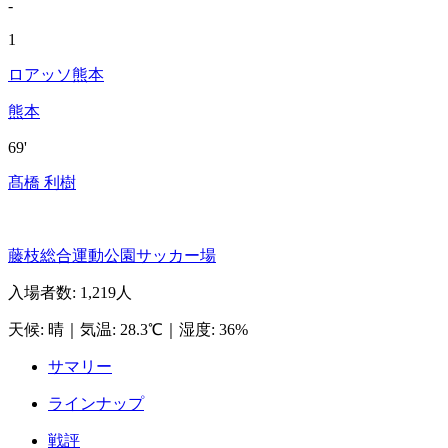
-
1
ロアッソ熊本
熊本
69'
髙橋 利樹
藤枝総合運動公園サッカー場
入場者数
:
1,219人
天候
:
晴
｜
気温
:
28.3℃
｜
湿度
:
36%
サマリー
ラインナップ
戦評