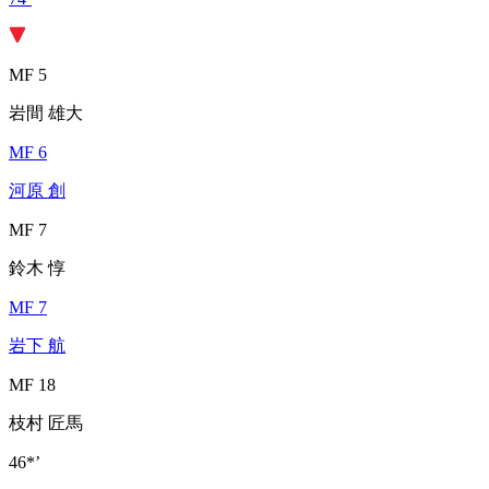
MF 5
岩間 雄大
MF 6
河原 創
MF 7
鈴木 惇
MF 7
岩下 航
MF 18
枝村 匠馬
46*’