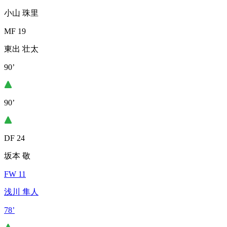
小山 珠里
MF 19
東出 壮太
90’
90’
DF 24
坂本 敬
FW 11
浅川 隼人
78’