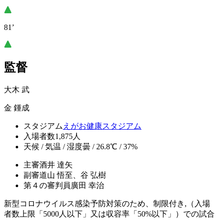
81’
監督
大木 武
金 鍾成
スタジアム
えがお健康スタジアム
入場者数
1,875人
天候 / 気温 / 湿度
曇 / 26.8℃ / 37%
主審
酒井 達矢
副審
道山 悟至、谷 弘樹
第４の審判員
廣田 幸治
新型コロナウイルス感染予防対策のため、制限付き,（入場
者数上限「5000人以下」又は収容率「50%以下」）での試合