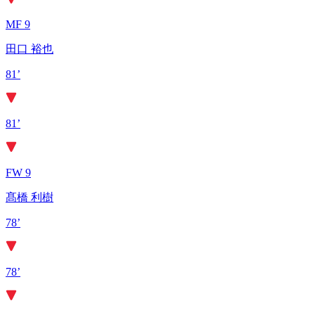
MF 9
田口 裕也
81’
81’
FW 9
髙橋 利樹
78’
78’