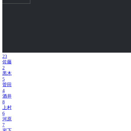
23
佐藤
2
黒木
5
菅田
4
酒井
8
上村
6
河原
7
岩下