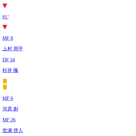
81’
MF 8
上村 周平
DF 34
杉井 颯
MF 6
河原 創
MF 26
世瀬 啓人