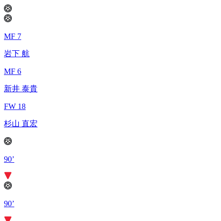
MF 7
岩下 航
MF 6
新井 泰貴
FW 18
杉山 直宏
90’
90’