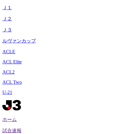
Ｊ１
Ｊ２
Ｊ３
ルヴァンカップ
ACLE
ACL Elite
ACL2
ACL Two
U-21
ホーム
試合速報