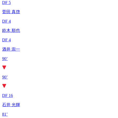
DF 5
菅田 真啓
DF 4
鈴木 順也
DF 4
酒井 崇一
90’
90’
DF 16
石井 光輝
81’