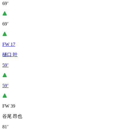
69’
69’
FW 17
樋口 叶
59’
59’
FW 39
谷尾 昂也
81’