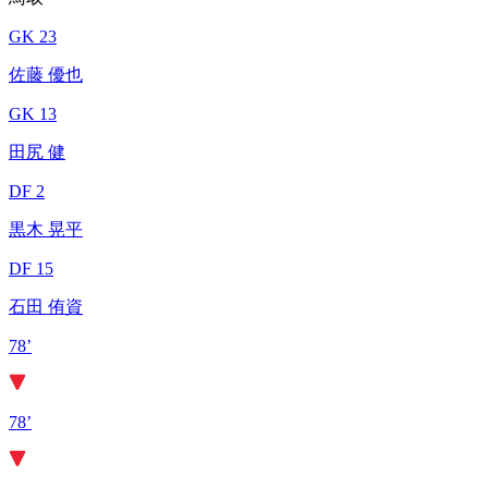
GK 23
佐藤 優也
GK 13
田尻 健
DF 2
黒木 晃平
DF 15
石田 侑資
78’
78’