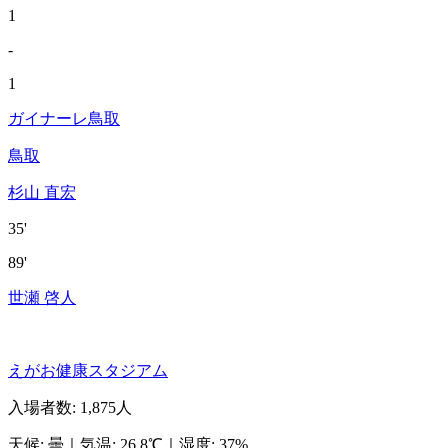
1
-
1
ガイナーレ鳥取
鳥取
杉山 直宏
35'
89'
世瀬 啓人
えがお健康スタジアム
入場者数
:
1,875人
天候
:
曇
｜
気温
:
26.8℃
｜
湿度
:
37%