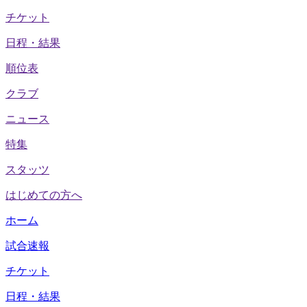
チケット
日程・結果
順位表
クラブ
ニュース
特集
スタッツ
はじめての方へ
ホーム
試合速報
チケット
日程・結果