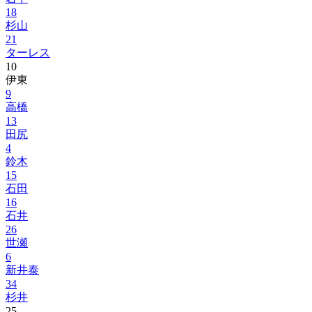
18
杉山
21
ターレス
10
伊東
9
高橋
13
田尻
4
鈴木
15
石田
16
石井
26
世瀬
6
新井泰
34
杉井
25