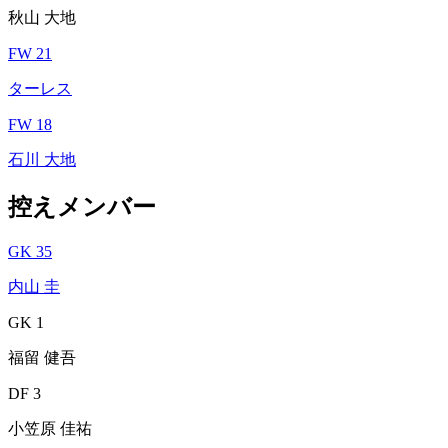
秋山 大地
FW 21
ターレス
FW 18
石川 大地
控えメンバー
GK 35
内山 圭
GK 1
福留 健吾
DF 3
小笠原 佳祐