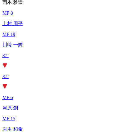
西本 雅崇
MF 8
上村 周平
MF 19
川﨑 一輝
87’
87’
MF 6
河原 創
MF 15
岩本 和希