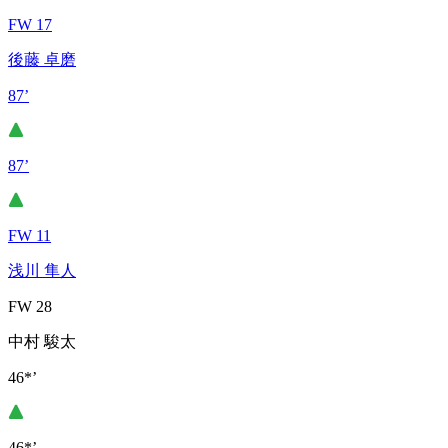
FW 17
後藤 卓磨
87’
87’
FW 11
浅川 隼人
FW 28
中村 駿太
46*’
46*’