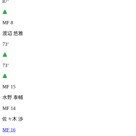
87’
MF 8
渡辺 悠雅
73’
73’
MF 15
水野 泰輔
MF 14
佐々木 渉
MF 16