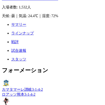
入場者数
:
1,532人
天候
:
曇
｜
気温
:
24.4℃
｜
湿度
:
72%
サマリー
ラインナップ
戦評
試合速報
スタッツ
フォーメーション
カマタマーレ讃岐
3-1-4-2
ロアッソ熊本
3-1-4-2