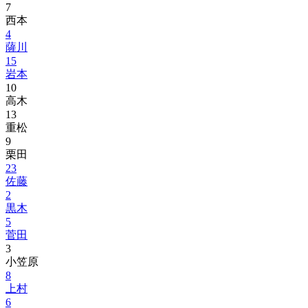
7
西本
4
薩川
15
岩本
10
高木
13
重松
9
栗田
23
佐藤
2
黒木
5
菅田
3
小笠原
8
上村
6