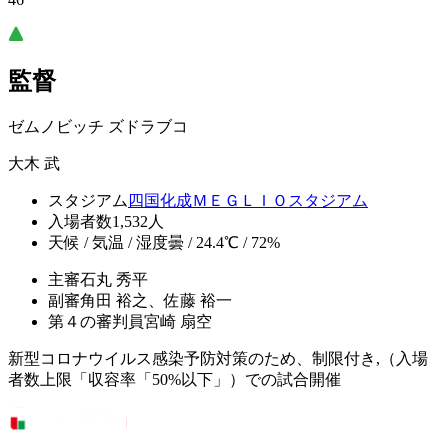
監督
ゼムノビッチ ズドラブコ
大木 武
スタジアム
四国化成ＭＥＧＬＩＯスタジアム
入場者数
1,532人
天候 / 気温 / 湿度
曇 / 24.4℃ / 72%
主審
石丸 秀平
副審
角田 裕之、佐藤 裕一
第４の審判員
宮崎 扇空
新型コロナウイルス感染予防対策のため、制限付き,（入場
者数上限「収容率「50%以下」）での試合開催