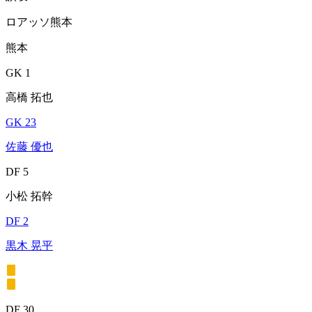
ロアッソ熊本
熊本
GK 1
高橋 拓也
GK 23
佐藤 優也
DF 5
小松 拓幹
DF 2
黒木 晃平
DF 30