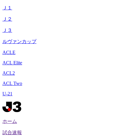
Ｊ１
Ｊ２
Ｊ３
ルヴァンカップ
ACLE
ACL Elite
ACL2
ACL Two
U-21
ホーム
試合速報