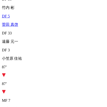
竹内 彬
DF 5
菅田 真啓
DF 33
遠藤 元一
DF 3
小笠原 佳祐
87’
87’
MF 7