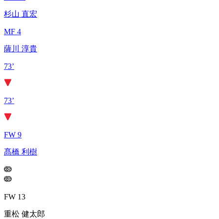
杉山 直宏
MF 4
薩川 淳貴
73’
73’
FW 9
髙橋 利樹
FW 13
重松 健太郎