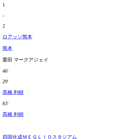
1
-
2
ロアッソ熊本
熊本
栗田 マークアジェイ
46'
29'
髙橋 利樹
83'
髙橋 利樹
四国化成ＭＥＧＬＩＯスタジアム