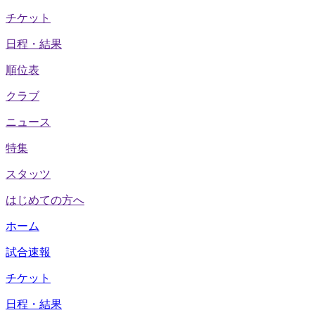
チケット
日程・結果
順位表
クラブ
ニュース
特集
スタッツ
はじめての方へ
ホーム
試合速報
チケット
日程・結果