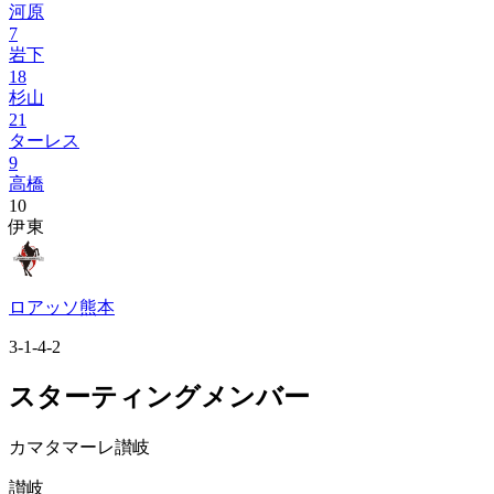
河原
7
岩下
18
杉山
21
ターレス
9
高橋
10
伊東
ロアッソ熊本
3-1-4-2
スターティングメンバー
カマタマーレ讃岐
讃岐