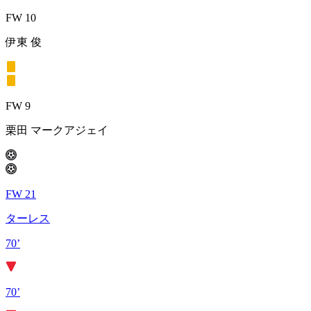
FW 10
伊東 俊
FW 9
栗田 マークアジェイ
FW 21
ターレス
70’
70’