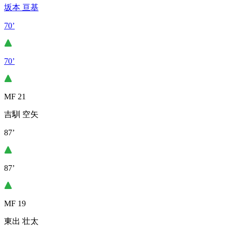
坂本 亘基
70’
70’
MF 21
吉馴 空矢
87’
87’
MF 19
東出 壮太