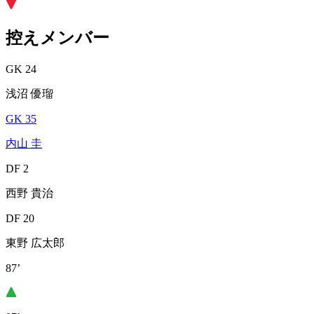
控えメンバー
GK 24
浅沼 優瑠
GK 35
内山 圭
DF 2
西野 貴治
DF 20
東野 広太郎
87’