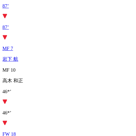
87’
87’
MF 7
岩下 航
MF 10
高木 和正
46*’
46*’
FW 18