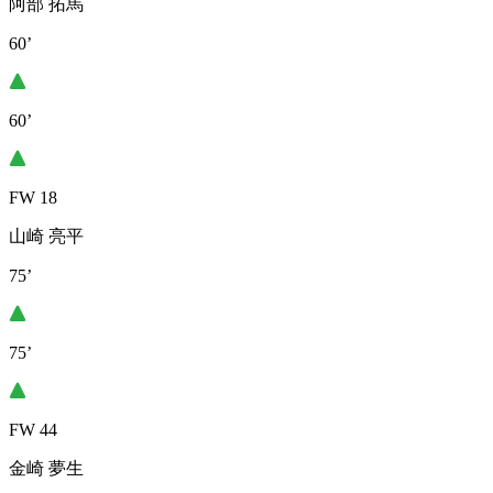
阿部 拓馬
60’
60’
FW 18
山崎 亮平
75’
75’
FW 44
金崎 夢生