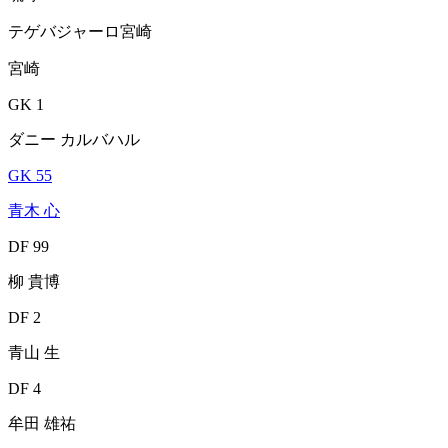
テゲバジャーロ宮崎
宮崎
GK 1
ダニー カルバハル
GK 55
青木 心
DF 99
柳 貴博
DF 2
青山 生
DF 4
牟田 雄祐