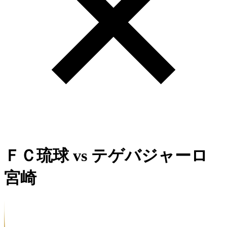
ＦＣ琉球
vs
テゲバジャーロ
宮崎