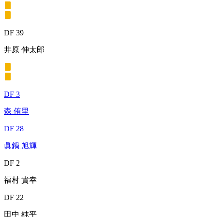
DF 39
井原 伸太郎
DF 3
森 侑里
DF 28
眞鍋 旭輝
DF 2
福村 貴幸
DF 22
田中 純平