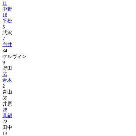
11
中野
18
平松
5
武沢
7
白井
34
ケルヴィン
9
野田
55
青木
2
青山
39
井原
28
眞鍋
22
田中
13