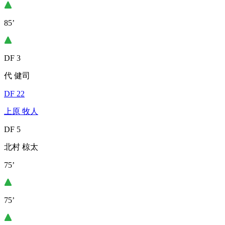
85’
DF 3
代 健司
DF 22
上原 牧人
DF 5
北村 椋太
75’
75’