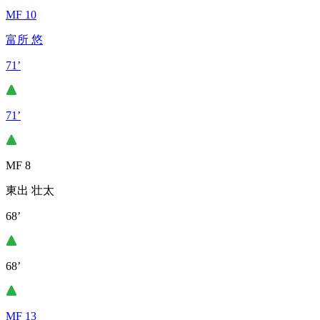
MF 10
富所 悠
71’
71’
MF 8
東出 壮太
68’
68’
MF 13