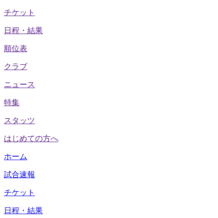
チケット
日程・結果
順位表
クラブ
ニュース
特集
スタッツ
はじめての方へ
ホーム
試合速報
チケット
日程・結果