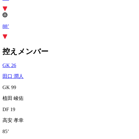
88’
控えメンバー
GK 26
田口 潤人
GK 99
植田 峻佑
DF 19
高安 孝幸
85’