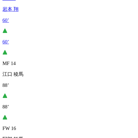
岩本 翔
60’
60’
MF 14
江口 稜馬
88’
88’
FW 16