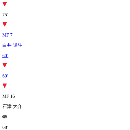
75’
MF 7
白井 陽斗
60’
60’
MF 16
石津 大介
68’