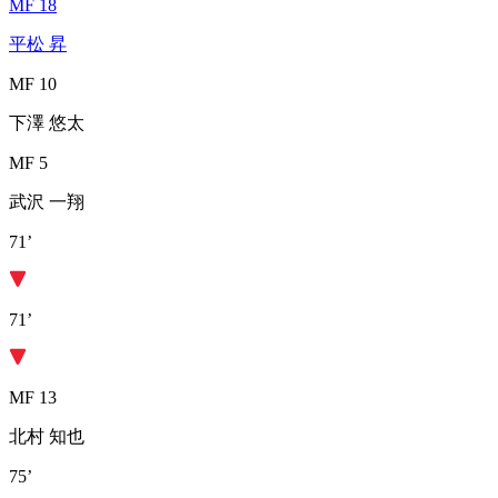
MF 18
平松 昇
MF 10
下澤 悠太
MF 5
武沢 一翔
71’
71’
MF 13
北村 知也
75’