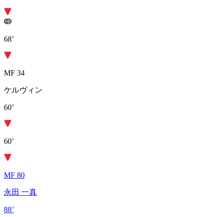
68’
MF 34
ケルヴィン
60’
60’
MF 80
永田 一真
88’