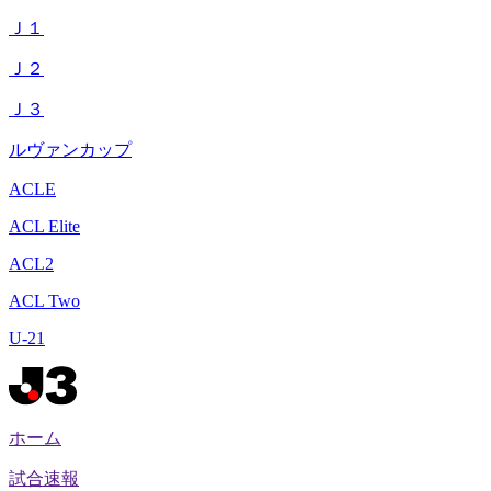
Ｊ１
Ｊ２
Ｊ３
ルヴァンカップ
ACLE
ACL Elite
ACL2
ACL Two
U-21
ホーム
試合速報