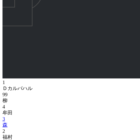
1
Ｄカルバハル
99
柳
4
牟田
3
森
2
福村