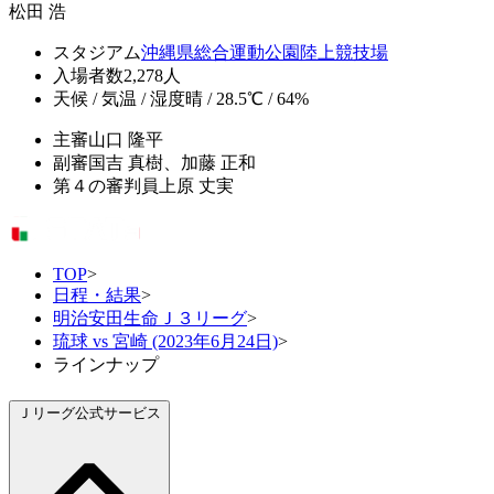
松田 浩
スタジアム
沖縄県総合運動公園陸上競技場
入場者数
2,278人
天候 / 気温 / 湿度
晴 / 28.5℃ / 64%
主審
山口 隆平
副審
国吉 真樹、加藤 正和
第４の審判員
上原 丈実
TOP
>
日程・結果
>
明治安田生命Ｊ３リーグ
>
琉球 vs 宮崎 (2023年6月24日)
>
ラインナップ
Ｊリーグ公式サービス