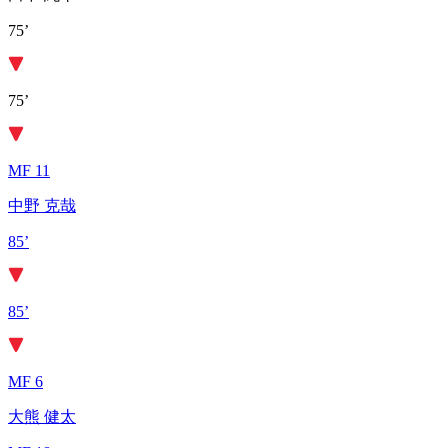
75’
75’
MF 11
中野 克哉
85’
85’
MF 6
大熊 健太