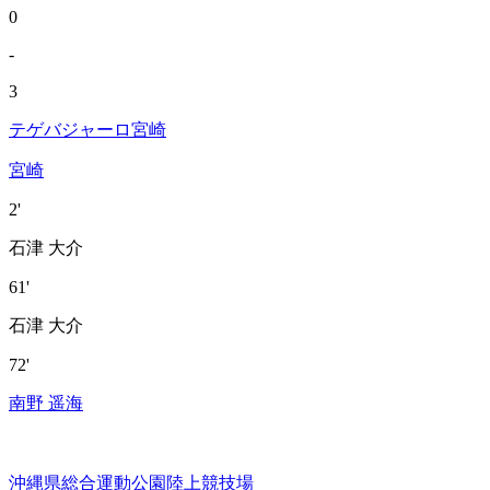
0
-
3
テゲバジャーロ宮崎
宮崎
2'
石津 大介
61'
石津 大介
72'
南野 遥海
沖縄県総合運動公園陸上競技場