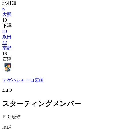
北村知
6
大熊
10
下澤
80
永田
42
南野
16
石津
テゲバジャーロ宮崎
4-4-2
スターティングメンバー
ＦＣ琉球
琉球