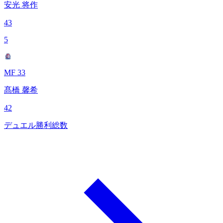
安光 将作
43
5
MF 33
髙橋 馨希
42
デュエル勝利総数