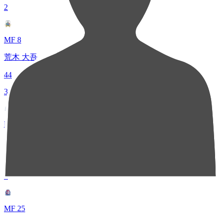
2
MF 8
荒木 大吾
44
3
MF 16
末木 裕也
43
3
MF 25