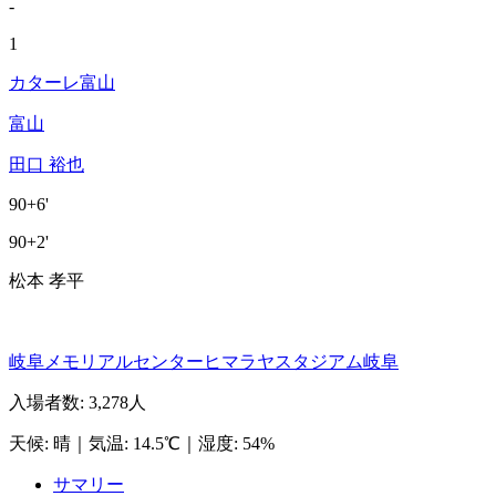
-
1
カターレ富山
富山
田口 裕也
90+6'
90+2'
松本 孝平
岐阜メモリアルセンターヒマラヤスタジアム岐阜
入場者数
:
3,278人
天候
:
晴
｜
気温
:
14.5℃
｜
湿度
:
54%
サマリー