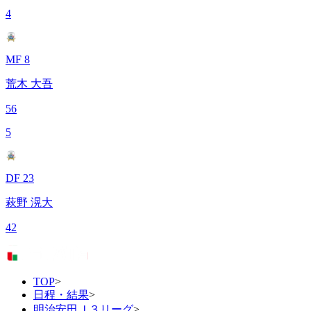
4
MF 8
荒木 大吾
56
5
DF 23
萩野 滉大
42
TOP
>
日程・結果
>
明治安田Ｊ３リーグ
>