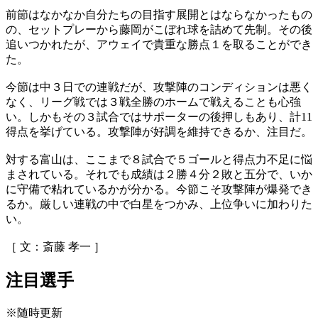
前節はなかなか自分たちの目指す展開とはならなかったもの
の、セットプレーから藤岡がこぼれ球を詰めて先制。その後
追いつかれたが、アウェイで貴重な勝点１を取ることができ
た。
今節は中３日での連戦だが、攻撃陣のコンディションは悪く
なく、リーグ戦では３戦全勝のホームで戦えることも心強
い。しかもその３試合ではサポーターの後押しもあり、計11
得点を挙げている。攻撃陣が好調を維持できるか、注目だ。
対する富山は、ここまで８試合で５ゴールと得点力不足に悩
まされている。それでも成績は２勝４分２敗と五分で、いか
に守備で粘れているかが分かる。今節こそ攻撃陣が爆発でき
るか。厳しい連戦の中で白星をつかみ、上位争いに加わりた
い。
［ 文：斎藤 孝一 ］
注目選手
※随時更新