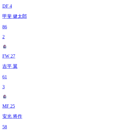
DF 4
甲斐 健太郎
86
2
FW 27
吉平 翼
61
3
MF 25
安光 将作
58