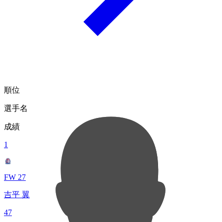
順位
選手名
成績
1
FW 27
吉平 翼
47