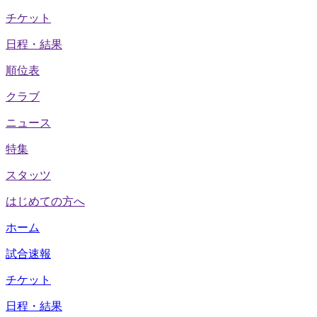
チケット
日程・結果
順位表
クラブ
ニュース
特集
スタッツ
はじめての方へ
ホーム
試合速報
チケット
日程・結果