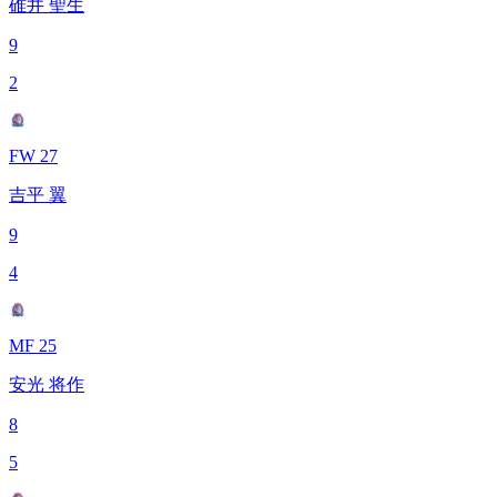
碓井 聖生
9
2
FW 27
吉平 翼
9
4
MF 25
安光 将作
8
5