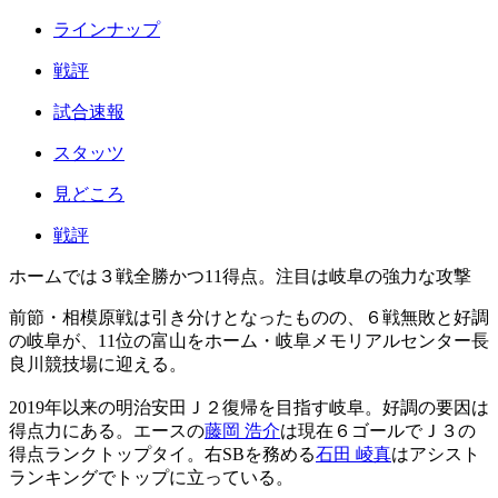
ラインナップ
戦評
試合速報
スタッツ
見どころ
戦評
ホームでは３戦全勝かつ11得点。注目は岐阜の強力な攻撃
前節・相模原戦は引き分けとなったものの、６戦無敗と好調
の岐阜が、11位の富山をホーム・岐阜メモリアルセンター長
良川競技場に迎える。
2019年以来の明治安田Ｊ２復帰を目指す岐阜。好調の要因は
得点力にある。エースの
藤岡 浩介
は現在６ゴールでＪ３の
得点ランクトップタイ。右SBを務める
石田 崚真
はアシスト
ランキングでトップに立っている。