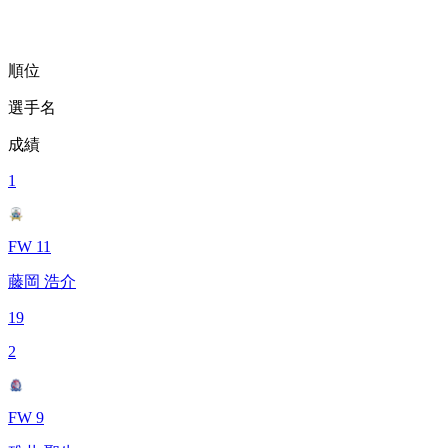
順位
選手名
成績
1
FW 11
藤岡 浩介
19
2
FW 9