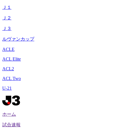
Ｊ１
Ｊ２
Ｊ３
ルヴァンカップ
ACLE
ACL Elite
ACL2
ACL Two
U-21
ホーム
試合速報