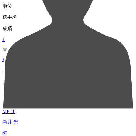
順位
選手名
成績
1
FW 10
マルクス ヴィニシウス
74
2
MF 18
新井 光
60