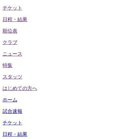
チケット
日程・結果
順位表
クラブ
ニュース
特集
スタッツ
はじめての方へ
ホーム
試合速報
チケット
日程・結果