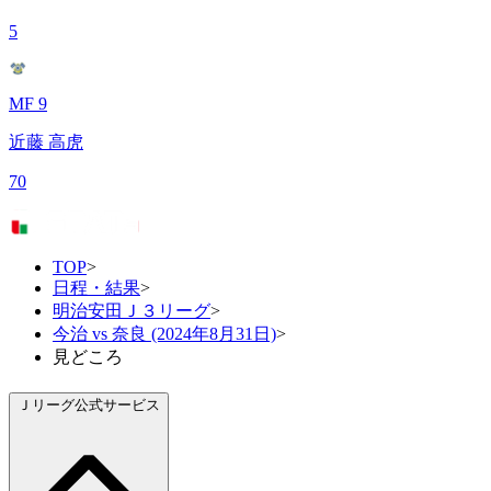
5
MF 9
近藤 高虎
70
TOP
>
日程・結果
>
明治安田Ｊ３リーグ
>
今治 vs 奈良 (2024年8月31日)
>
見どころ
Ｊリーグ公式サービス