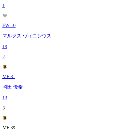
1
FW 10
マルクス ヴィニシウス
19
2
MF 31
岡田 優希
13
3
MF 39