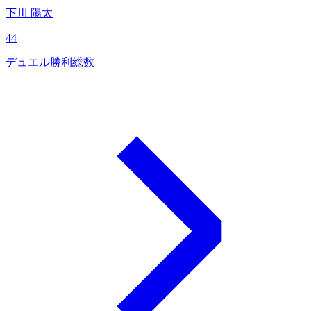
下川 陽太
44
デュエル勝利総数