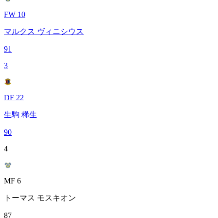
FW 10
マルクス ヴィニシウス
91
3
DF 22
生駒 稀生
90
4
MF 6
トーマス モスキオン
87