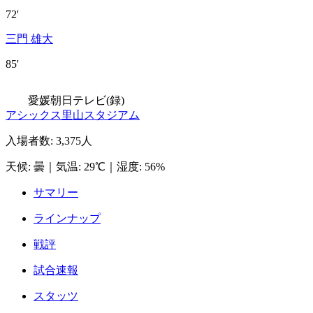
72'
三門 雄大
85'
愛媛朝日テレビ(録)
アシックス里山スタジアム
入場者数
:
3,375人
天候
:
曇
｜
気温
:
29℃
｜
湿度
:
56%
サマリー
ラインナップ
戦評
試合速報
スタッツ