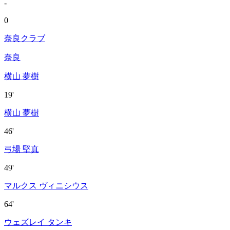
-
0
奈良クラブ
奈良
横山 夢樹
19'
横山 夢樹
46'
弓場 堅真
49'
マルクス ヴィニシウス
64'
ウェズレイ タンキ