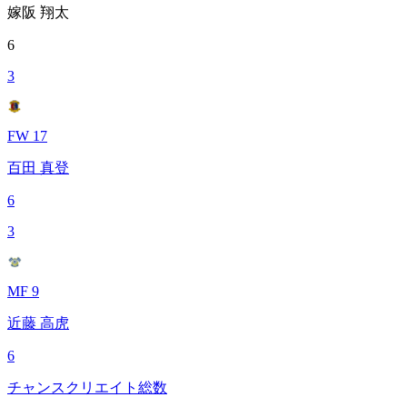
嫁阪 翔太
6
3
FW 17
百田 真登
6
3
MF 9
近藤 高虎
6
チャンスクリエイト総数