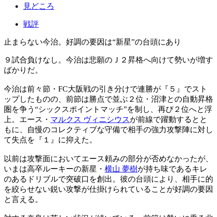
見どころ
戦評
止まらない今治。好調の要因は“新星”の台頭にあり
９試合負けなし。今治は悲願のＪ２昇格へ向けて勢いが増す
ばかりだ。
今治は前々節・FC大阪戦の引き分けで連勝が『５』でスト
ップしたものの、前節は勝点で並ぶ２位・沼津との自動昇格
圏を争う“シックスポイントマッチ”を制し、再び２位へと浮
上。エース・
マルクス ヴィニシウス
が前線で躍動するとと
もに、自慢のコレクティブな守備で相手の強力攻撃陣に対し
て失点を『１』に抑えた。
以前は攻撃面においてエース頼みの部分が否めなかったが、
いまは高卒ルーキーの新星・
横山 夢樹
が持ち味であるキレ
のあるドリブルで突破口を創出。彼の台頭により、相手に的
を絞らせない鋭い攻撃が仕掛けられていることが好調の要因
と言える。