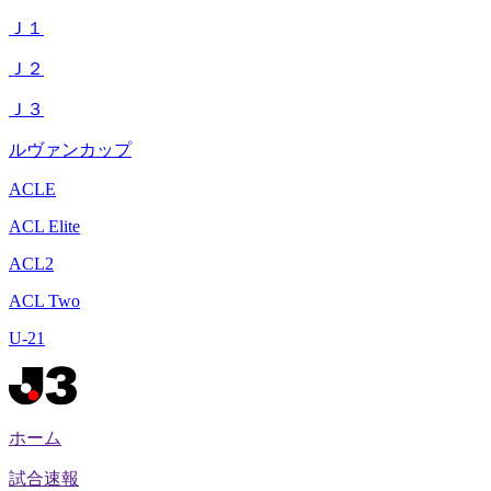
Ｊ１
Ｊ２
Ｊ３
ルヴァンカップ
ACLE
ACL Elite
ACL2
ACL Two
U-21
ホーム
試合速報