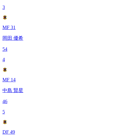
3
MF 31
岡田 優希
54
4
MF 14
中島 賢星
46
5
DF 49