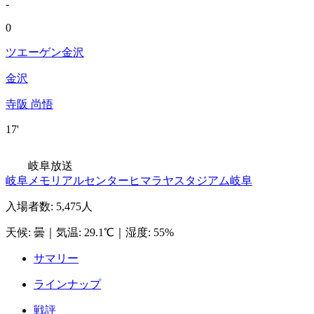
-
0
ツエーゲン金沢
金沢
寺阪 尚悟
17'
岐阜放送
岐阜メモリアルセンターヒマラヤスタジアム岐阜
入場者数
:
5,475人
天候
:
曇
｜
気温
:
29.1℃
｜
湿度
:
55%
サマリー
ラインナップ
戦評