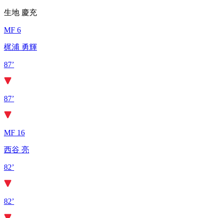
生地 慶充
MF 6
梶浦 勇輝
87’
87’
MF 16
西谷 亮
82’
82’