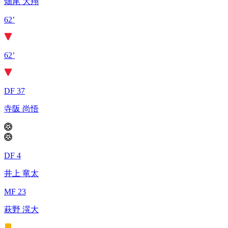
畑尾 大翔
62’
62’
DF 37
寺阪 尚悟
DF 4
井上 竜太
MF 23
萩野 滉大