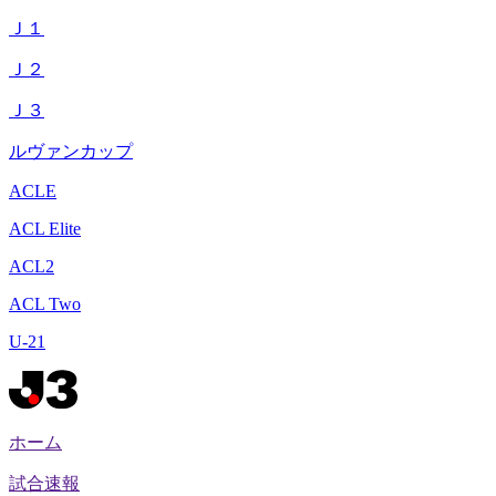
Ｊ１
Ｊ２
Ｊ３
ルヴァンカップ
ACLE
ACL Elite
ACL2
ACL Two
U-21
ホーム
試合速報