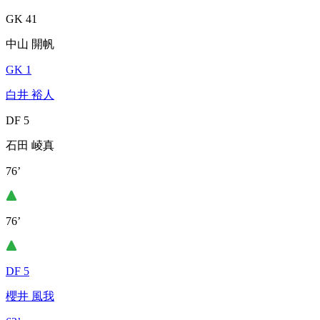
GK 41
中山 開帆
GK 1
白井 裕人
DF 5
石田 崚真
76’
76’
DF 5
櫻井 風我