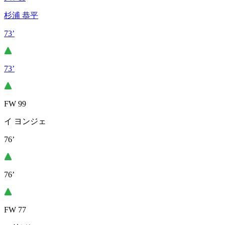
杉浦 恭平
73’
73’
FW 99
イ ヨンジェ
76’
76’
FW 77