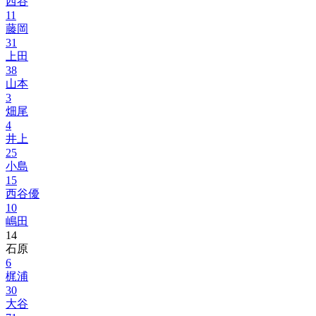
西谷
11
藤岡
31
上田
38
山本
3
畑尾
4
井上
25
小島
15
西谷優
10
嶋田
14
石原
6
梶浦
30
大谷