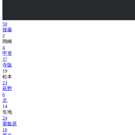
50
後藤
2
岡崎
4
甲斐
37
寺阪
19
松本
23
萩野
6
北
14
生地
24
粟飯原
16