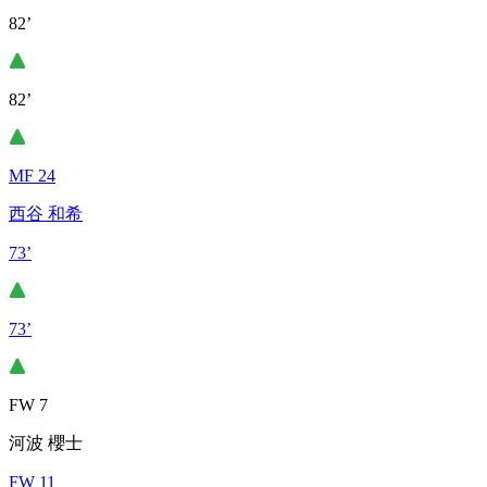
82’
82’
MF 24
西谷 和希
73’
73’
FW 7
河波 櫻士
FW 11