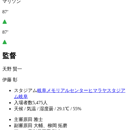
マリソン
87’
87’
監督
天野 賢一
伊藤 彰
スタジアム
岐阜メモリアルセンターヒマラヤスタジア
ム岐阜
入場者数
5,475人
天候 / 気温 / 湿度
曇 / 29.1℃ / 55%
主審
原田 雅士
副審
原田 大輔、柳岡 拓磨