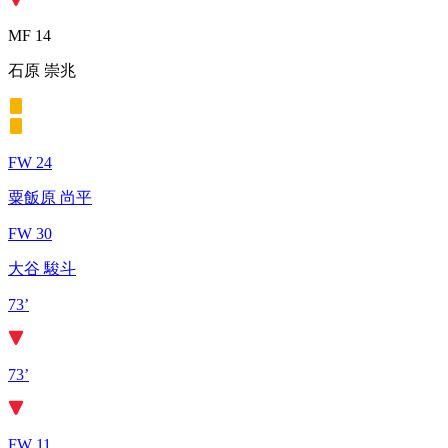
MF 14
石原 崇兆
FW 24
粟飯原 尚平
FW 30
大谷 駿斗
73’
73’
FW 11