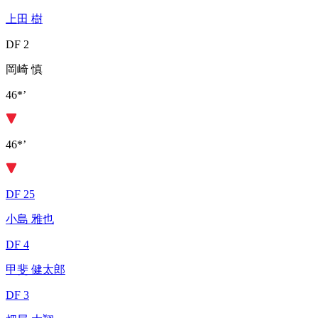
上田 樹
DF 2
岡崎 慎
46*’
46*’
DF 25
小島 雅也
DF 4
甲斐 健太郎
DF 3