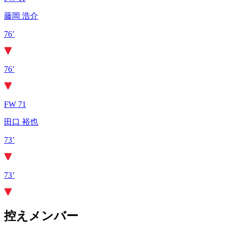
藤岡 浩介
76’
76’
FW 71
田口 裕也
73’
73’
控えメンバー