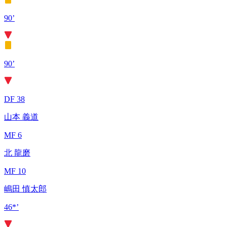
90’
90’
DF 38
山本 義道
MF 6
北 龍磨
MF 10
嶋田 慎太郎
46*’