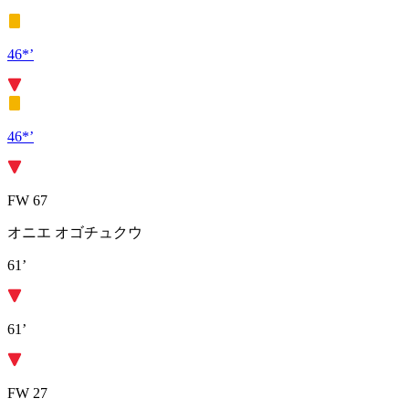
46*’
46*’
FW 67
オニエ オゴチュクウ
61’
61’
FW 27