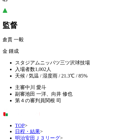
監督
倉貫 一毅
金 鍾成
スタジアム
ニッパツ三ツ沢球技場
入場者数
1,002人
天候 / 気温 / 湿度
雨 / 21.3℃ / 85%
主審
中川 愛斗
副審
池田 一洋、向井 修也
第４の審判員
関根 司
TOP
>
日程・結果
>
明治安田Ｊ３リーグ
>