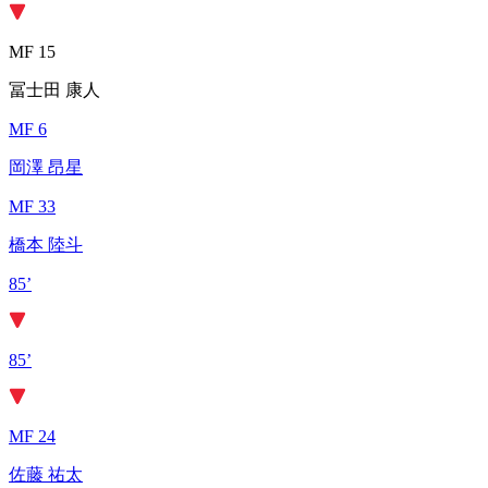
MF 15
冨士田 康人
MF 6
岡澤 昂星
MF 33
橋本 陸斗
85’
85’
MF 24
佐藤 祐太