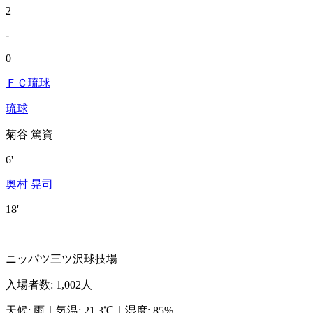
2
-
0
ＦＣ琉球
琉球
菊谷 篤資
6'
奥村 晃司
18'
ニッパツ三ツ沢球技場
入場者数
:
1,002人
天候
:
雨
｜
気温
:
21.3℃
｜
湿度
:
85%