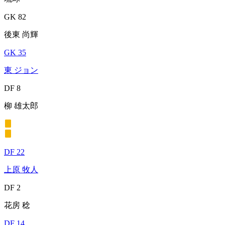
GK 82
後東 尚輝
GK 35
東 ジョン
DF 8
柳 雄太郎
DF 22
上原 牧人
DF 2
花房 稔
DF 14