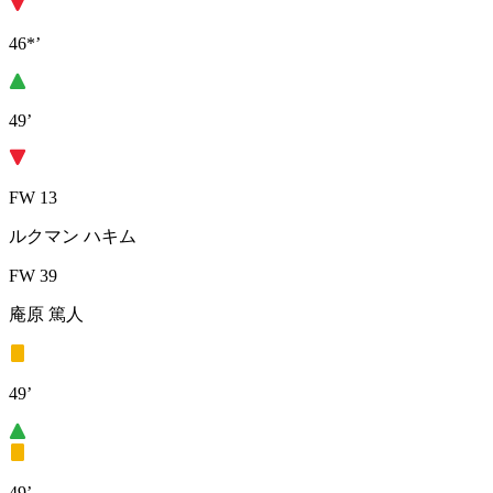
46*’
49’
FW 13
ルクマン ハキム
FW 39
庵原 篤人
49’
49’