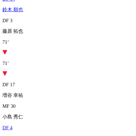
鈴木 順也
DF 3
藤原 拓也
71’
71’
DF 17
増谷 幸祐
MF 30
小島 秀仁
DF 4