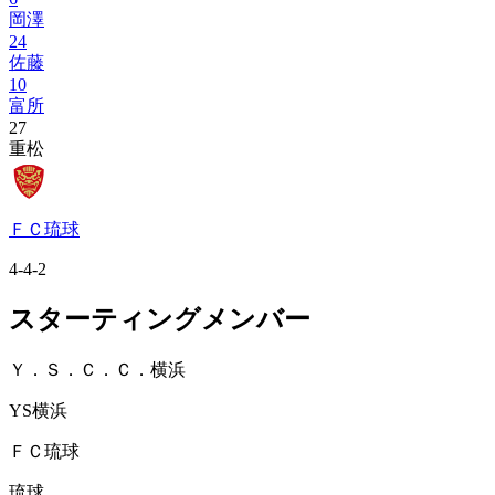
岡澤
24
佐藤
10
富所
27
重松
ＦＣ琉球
4-4-2
スターティングメンバー
Ｙ．Ｓ．Ｃ．Ｃ．横浜
YS横浜
ＦＣ琉球
琉球