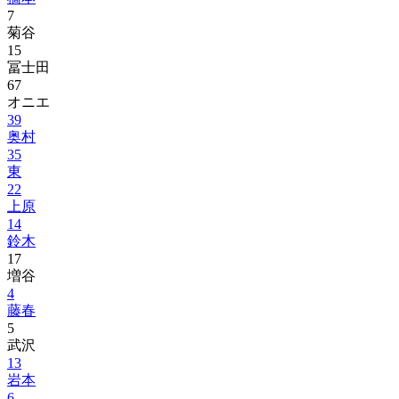
7
菊谷
15
冨士田
67
オニエ
39
奥村
35
東
22
上原
14
鈴木
17
増谷
4
藤春
5
武沢
13
岩本
6