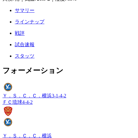
サマリー
ラインナップ
戦評
試合速報
スタッツ
フォーメーション
Ｙ．Ｓ．Ｃ．Ｃ．横浜
3-1-4-2
ＦＣ琉球
4-4-2
Ｙ．Ｓ．Ｃ．Ｃ．横浜