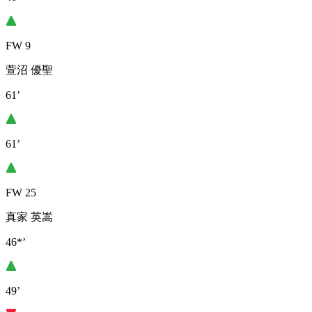
FW 9
萱沼 優聖
61’
61’
FW 25
真家 英嵩
46*’
49’