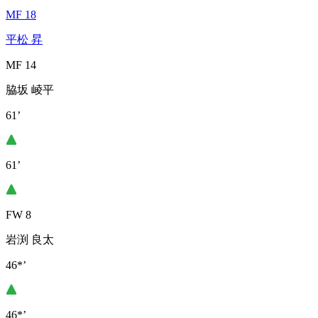
MF 18
平松 昇
MF 14
脇坂 崚平
61’
61’
FW 8
岩渕 良太
46*’
46*’