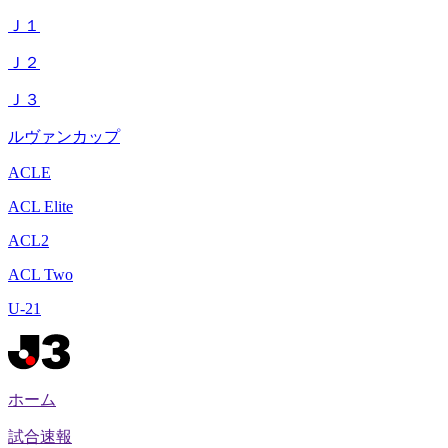
Ｊ１
Ｊ２
Ｊ３
ルヴァンカップ
ACLE
ACL Elite
ACL2
ACL Two
U-21
ホーム
試合速報