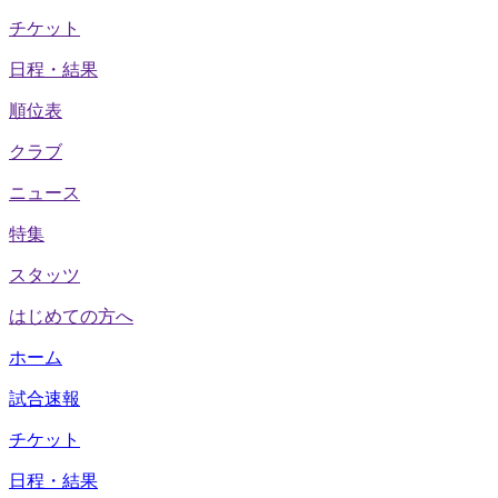
チケット
日程・結果
順位表
クラブ
ニュース
特集
スタッツ
はじめての方へ
ホーム
試合速報
チケット
日程・結果