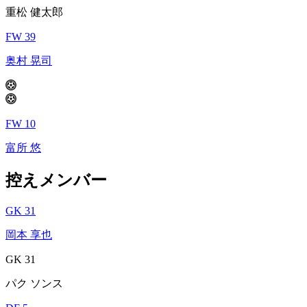
重松 健太郎
FW 39
奥村 晃司
FW 10
富所 悠
控えメンバー
GK 31
岡本 享也
GK 31
パク ソンス