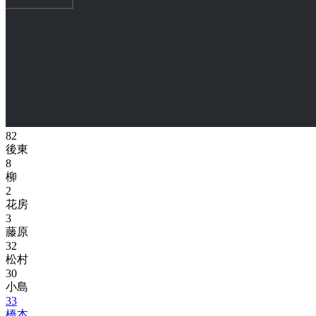
82
後東
8
柳
2
花房
3
藤原
32
松村
30
小島
33
橋本