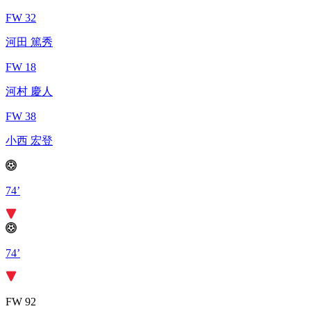
FW 32
河田 篤秀
FW 18
河村 慶人
FW 38
小西 宏登
74’
74’
FW 92