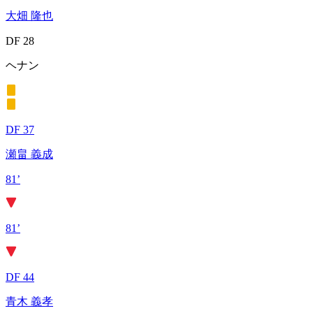
大畑 隆也
DF 28
ヘナン
DF 37
瀬畠 義成
81’
81’
DF 44
青木 義孝