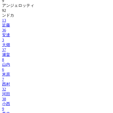
9
アンジェロッティ
92
ンドカ
13
近藤
36
安達
3
大畑
37
瀬畠
8
山内
6
米原
7
西村
32
河田
38
小西
9