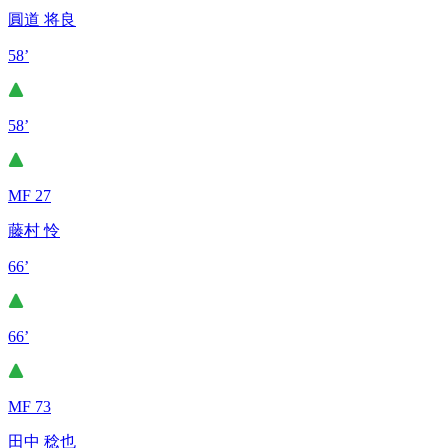
圓道 将良
58’
58’
MF 27
藤村 怜
66’
66’
MF 73
田中 稔也