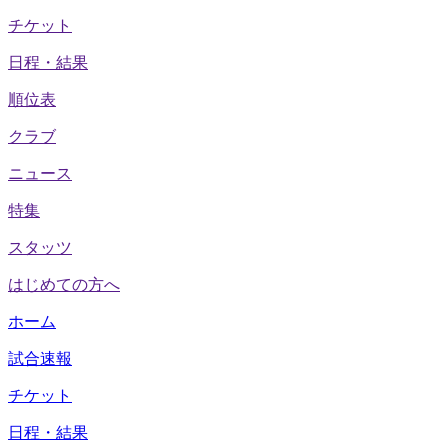
チケット
日程・結果
順位表
クラブ
ニュース
特集
スタッツ
はじめての方へ
ホーム
試合速報
チケット
日程・結果