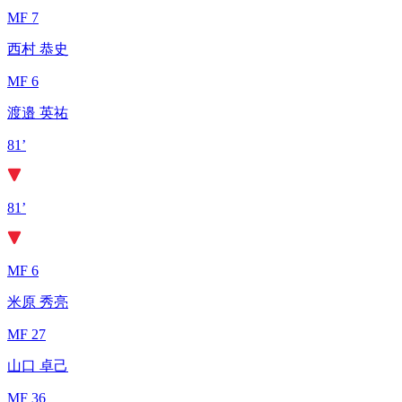
MF 7
西村 恭史
MF 6
渡邉 英祐
81’
81’
MF 6
米原 秀亮
MF 27
山口 卓己
MF 36