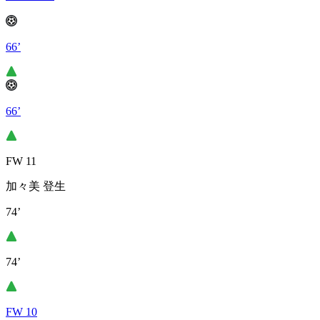
66’
66’
FW 11
加々美 登生
74’
74’
FW 10