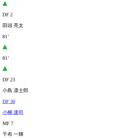
DF 2
田頭 亮太
81’
81’
DF 23
小島 凛士郎
DF 30
小柳 達司
MF 7
千布 一輝