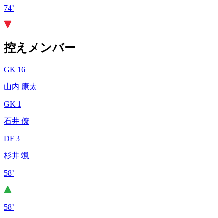
74’
控えメンバー
GK 16
山内 康太
GK 1
石井 僚
DF 3
杉井 颯
58’
58’