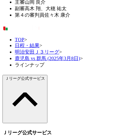
主審
山岡 良介
副審
高木 翔、大穂 祐太
第４の審判員
佐々木 康介
TOP
>
日程・結果
>
明治安田Ｊ３リーグ
>
鹿児島 vs 群馬 (2025年3月8日)
>
ラインナップ
Ｊリーグ公式サービス
Ｊリーグ公式サービス