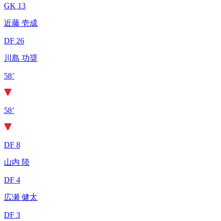
GK 13
近藤 壱成
DF 26
川島 功奨
58’
58’
DF 8
山内 陸
DF 4
広瀬 健太
DF 3