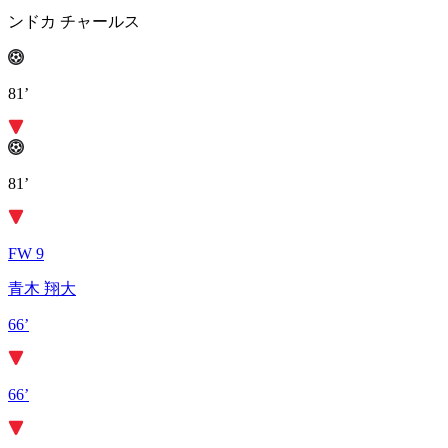
ンドカ チャールス
81’
81’
FW 9
青木 翔大
66’
66’