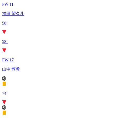
FW 11
福田 望久斗
58’
58’
FW 17
山中 惇希
74’