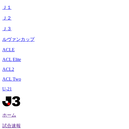
Ｊ１
Ｊ２
Ｊ３
ルヴァンカップ
ACLE
ACL Elite
ACL2
ACL Two
U-21
ホーム
試合速報