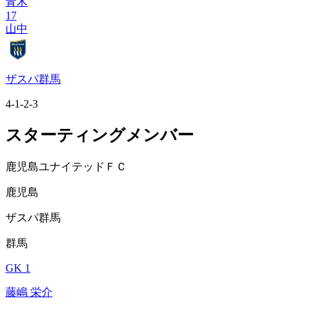
青木
17
山中
ザスパ群馬
4-1-2-3
スターティングメンバー
鹿児島ユナイテッドＦＣ
鹿児島
ザスパ群馬
群馬
GK 1
藤嶋 栄介