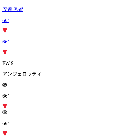
安達 秀都
66’
66’
FW 9
アンジェロッティ
66’
66’