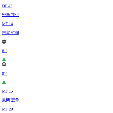
DF 43
野瀬 翔也
MF 14
吉尾 虹樹
81’
81’
MF 15
風間 宏希
MF 20