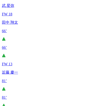
武 星弥
FW 18
田中 翔太
66’
66’
FW 13
近藤 慶一
81’
81’