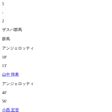
5
-
2
ザスパ群馬
群馬
アンジェロッティ
18'
13'
山中 惇希
アンジェロッティ
40'
56'
小西 宏登