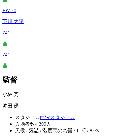
FW 20
下川 太陽
74’
74’
監督
小林 亮
沖田 優
スタジアム
白波スタジアム
入場者数
4,309人
天候 / 気温 / 湿度
雨のち曇 / 11℃ / 82%