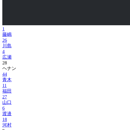
1
藤嶋
26
川島
4
広瀬
28
ヘナン
44
青木
11
福田
27
山口
6
渡邉
18
河村