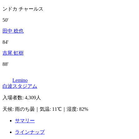
ンドカ チャールス
50'
田中 稔也
84'
吉尾 虹樹
88'
Lemino
白波スタジアム
入場者数
:
4,309人
天候
:
雨のち曇
｜
気温
:
11℃
｜
湿度
:
82%
サマリー
ラインナップ