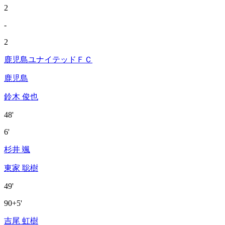
2
-
2
鹿児島ユナイテッドＦＣ
鹿児島
鈴木 俊也
48'
6'
杉井 颯
東家 聡樹
49'
90+5'
吉尾 虹樹