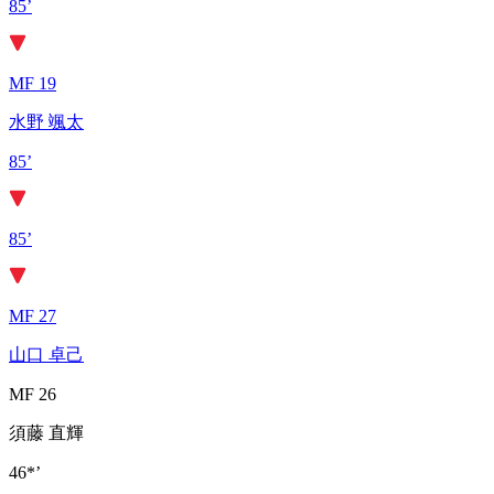
85’
MF 19
水野 颯太
85’
85’
MF 27
山口 卓己
MF 26
須藤 直輝
46*’