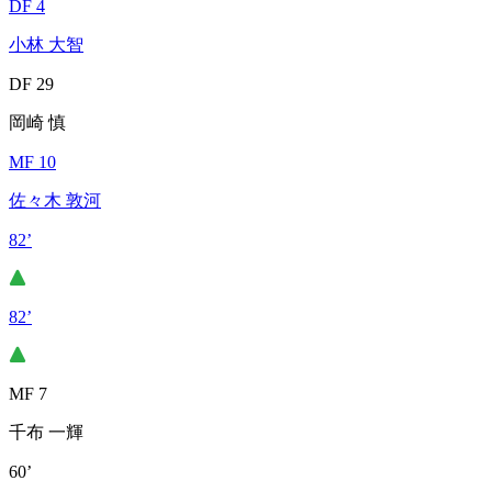
DF 4
小林 大智
DF 29
岡崎 慎
MF 10
佐々木 敦河
82’
82’
MF 7
千布 一輝
60’