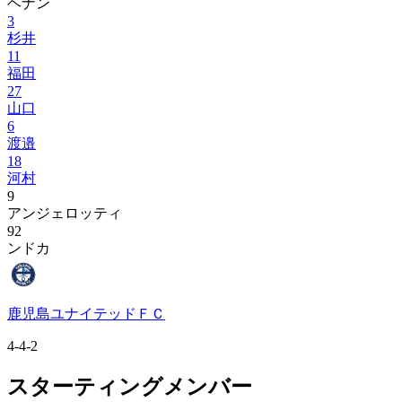
ヘナン
3
杉井
11
福田
27
山口
6
渡邉
18
河村
9
アンジェロッティ
92
ンドカ
鹿児島ユナイテッドＦＣ
4-4-2
スターティングメンバー