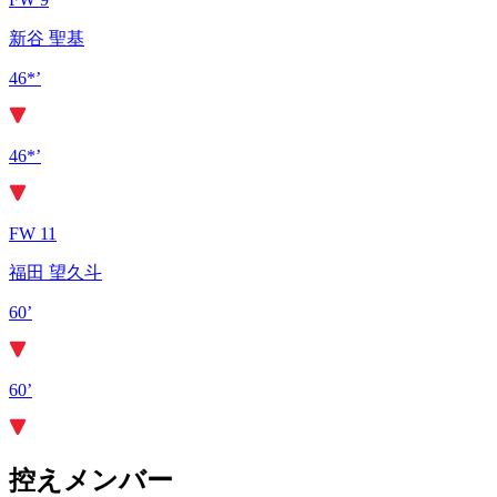
新谷 聖基
46*’
46*’
FW 11
福田 望久斗
60’
60’
控えメンバー