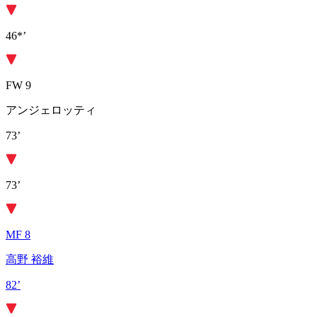
46*’
FW 9
アンジェロッティ
73’
73’
MF 8
高野 裕維
82’