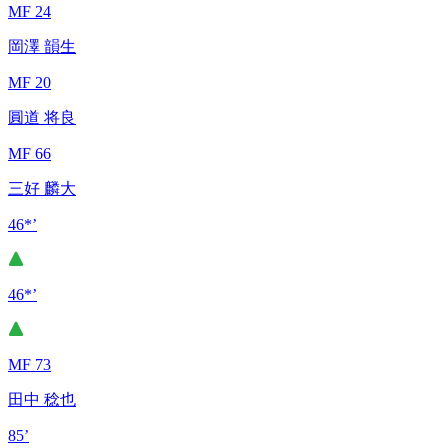
MF 24
岡澤 韻生
MF 20
圓道 将良
MF 66
三好 麟大
46*’
46*’
MF 73
田中 稔也
85’