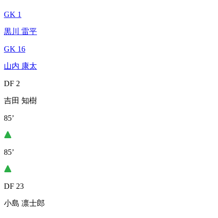
GK 1
黒川 雷平
GK 16
山内 康太
DF 2
吉田 知樹
85’
85’
DF 23
小島 凛士郎