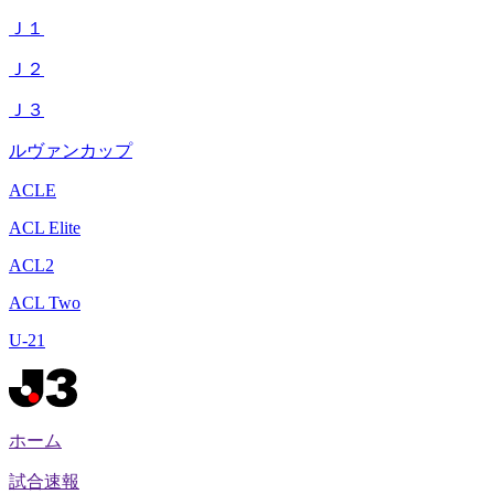
Ｊ１
Ｊ２
Ｊ３
ルヴァンカップ
ACLE
ACL Elite
ACL2
ACL Two
U-21
ホーム
試合速報