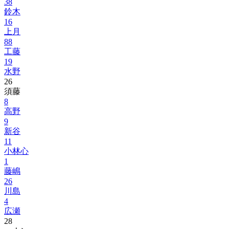
38
鈴木
16
上月
88
工藤
19
水野
26
須藤
8
高野
9
新谷
11
小林心
1
藤嶋
26
川島
4
広瀬
28