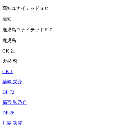
高知ユナイテッドＳＣ
高知
鹿児島ユナイテッドＦＣ
鹿児島
GK 21
大杉 啓
GK 1
藤嶋 栄介
DF 72
福宮 弘乃介
DF 26
川島 功奨