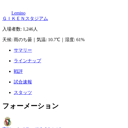
Lemino
ＧＩＫＥＮスタジアム
入場者数
:
1,246人
天候
:
雨のち曇
｜
気温
:
10.7℃
｜
湿度
:
61%
サマリー
ラインナップ
戦評
試合速報
スタッツ
フォーメーション