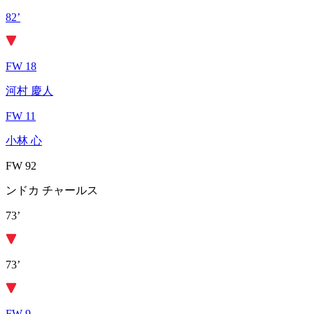
82’
FW 18
河村 慶人
FW 11
小林 心
FW 92
ンドカ チャールス
73’
73’
FW 9