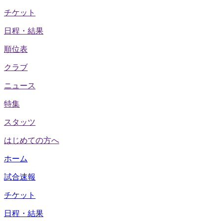
チケット
日程・結果
順位表
クラブ
ニュース
特集
スタッツ
はじめての方へ
ホーム
試合速報
チケット
日程・結果