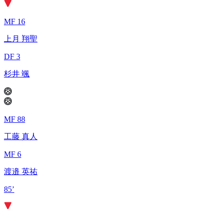
MF 16
上月 翔聖
DF 3
杉井 颯
MF 88
工藤 真人
MF 6
渡邉 英祐
85’