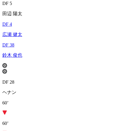
DF 5
田辺 陽太
DF 4
広瀬 健太
DF 38
鈴木 俊也
DF 28
ヘナン
60’
60’