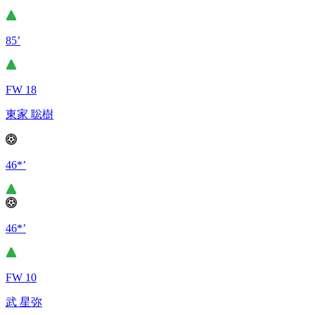
85’
FW 18
東家 聡樹
46*’
46*’
FW 10
武 星弥