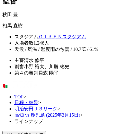
監督
秋田 豊
相馬 直樹
スタジアム
ＧＩＫＥＮスタジアム
入場者数
1,246人
天候 / 気温 / 湿度
雨のち曇 / 10.7℃ / 61%
主審
清水 修平
副審
小野 裕太、川勝 彬史
第４の審判員
森 陽平
TOP
>
日程・結果
>
明治安田Ｊ３リーグ
>
高知 vs 鹿児島 (2025年3月15日)
>
ラインナップ