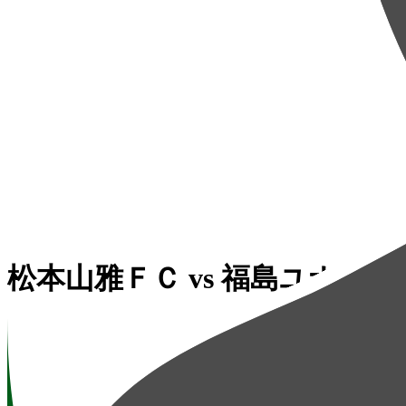
松本山雅ＦＣ
vs
福島ユナイテ