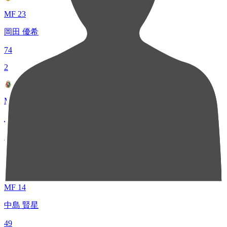
MF 23
岡田 優希
74
2
MF 16
上月 翔聖
57
3
MF 14
中島 賢星
49