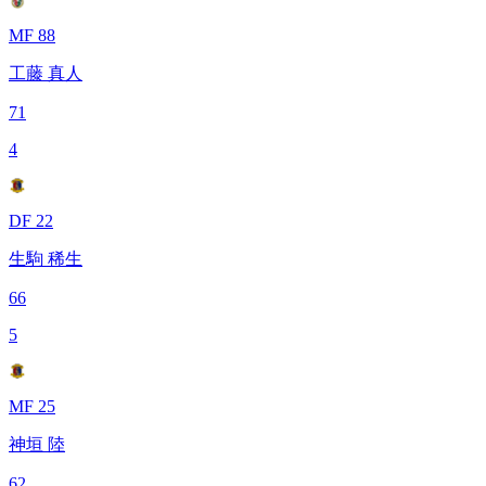
MF 88
工藤 真人
71
4
DF 22
生駒 稀生
66
5
MF 25
神垣 陸
62