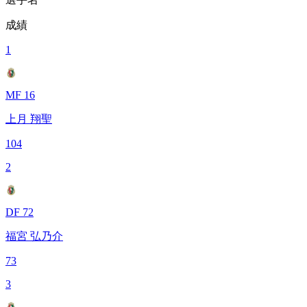
成績
1
MF 16
上月 翔聖
104
2
DF 72
福宮 弘乃介
73
3