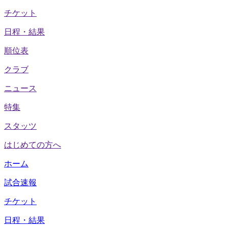
チケット
日程・結果
順位表
クラブ
ニュース
特集
スタッツ
はじめての方へ
ホーム
試合速報
チケット
日程・結果