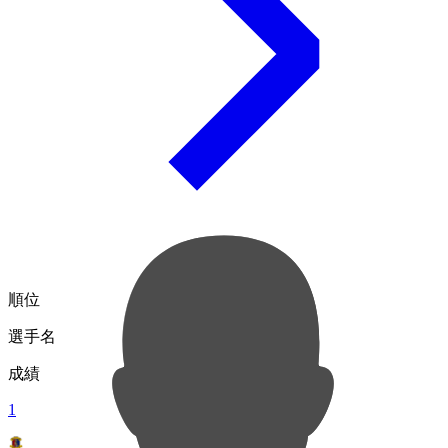
順位
選手名
成績
1