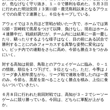
が、危なげなく守り抜き、１－０で勝利を収めた。５月３日
に行われた明治安田Ｊ３第11節・鹿児島戦以来となるアウェ
イでの白星で２連勝とし、６位をキープしている。
アウェイでは３カ月ほど苦戦が続いた一方で、ホームでは第
12節・宮崎戦で黒星をつけて以降、負けなし。現在はホーム
４連勝中だ。戦績好調だが、チーム内には結果に一喜一憂し
たり、驕ったりするような様子はなく、目の前にある試合で
勝利することにのみフォーカスする真摯な姿勢に変化はな
い。ピッチ内での連動をさらに高め、今節も勝点３をつかみ
にいく。
対する高知は前節、鳥取とのアウェイゲームに臨み、０－１
の惜敗。順位を１つ下げて、９位となった。ただ、今季はＪ
リーグ参入初年度ながら、リーグ戦で連敗を喫したのは一度
のみ。今節も、黒星を並べることなく勝点を積み、上位に食
らいついていきたい。
６月８日に行われた前回対戦では、高知が３－２でシーソー
ゲームに競り勝っている。今回は、どちらに軍配が上がる
か。