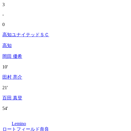
3
-
0
高知ユナイテッドＳＣ
高知
岡田 優希
10'
田村 亮介
21'
百田 真登
54'
Lemino
ロートフィールド奈良