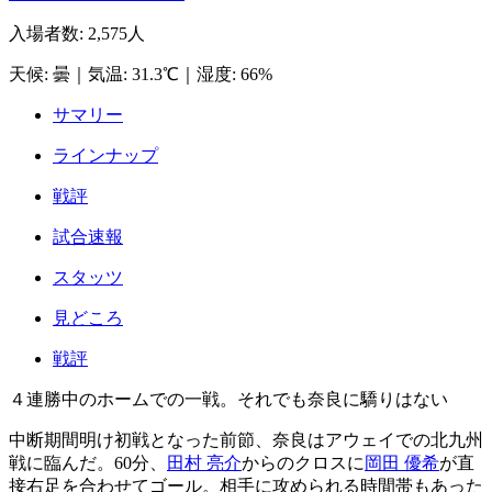
入場者数
:
2,575人
天候
:
曇
｜
気温
:
31.3℃
｜
湿度
:
66%
サマリー
ラインナップ
戦評
試合速報
スタッツ
見どころ
戦評
４連勝中のホームでの一戦。それでも奈良に驕りはない
中断期間明け初戦となった前節、奈良はアウェイでの北九州
戦に臨んだ。60分、
田村 亮介
からのクロスに
岡田 優希
が直
接右足を合わせてゴール。相手に攻められる時間帯もあった