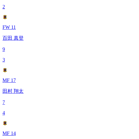
2
FW 11
百田 真登
9
3
MF 17
田村 翔太
7
4
MF 14