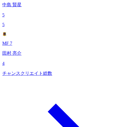
中島 賢星
5
5
MF 7
田村 亮介
4
チャンスクリエイト総数