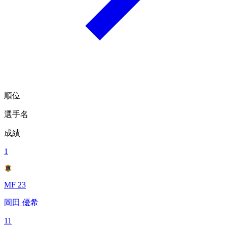
順位
選手名
成績
1
MF 23
岡田 優希
11