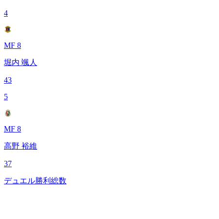
4
MF 8
堀内 颯人
43
5
MF 8
高野 裕維
37
デュエル勝利総数