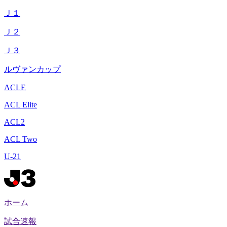
Ｊ１
Ｊ２
Ｊ３
ルヴァンカップ
ACLE
ACL Elite
ACL2
ACL Two
U-21
ホーム
試合速報