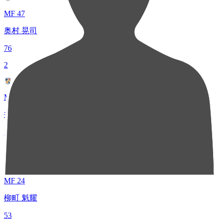
MF 47
奥村 晃司
76
2
MF 10
井上 怜
54
3
MF 24
柳町 魁耀
53