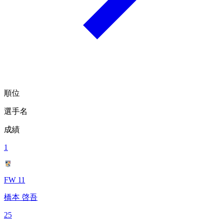
順位
選手名
成績
1
FW 11
橋本 啓吾
25