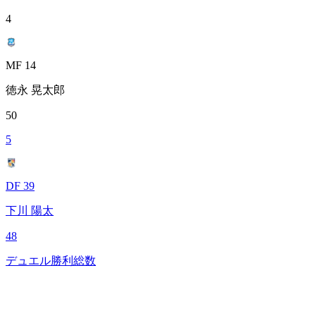
4
MF 14
徳永 晃太郎
50
5
DF 39
下川 陽太
48
デュエル勝利総数