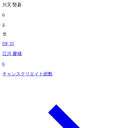
川又 堅碁
6
4
DF 35
江川 慶城
6
チャンスクリエイト総数