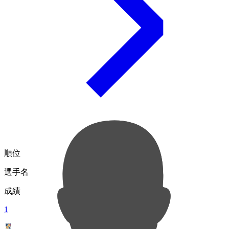
順位
選手名
成績
1