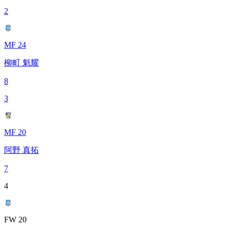
2
MF 24
柳町 魁耀
8
3
MF 20
阿野 真拓
7
4
FW 20