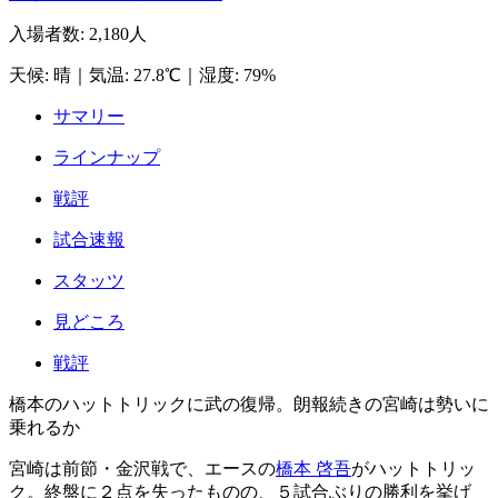
入場者数
:
2,180人
天候
:
晴
｜
気温
:
27.8℃
｜
湿度
:
79%
サマリー
ラインナップ
戦評
試合速報
スタッツ
見どころ
戦評
橋本のハットトリックに武の復帰。朗報続きの宮崎は勢いに
乗れるか
宮崎は前節・金沢戦で、エースの
橋本 啓吾
がハットトリッ
ク。終盤に２点を失ったものの、５試合ぶりの勝利を挙げ