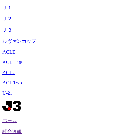
Ｊ１
Ｊ２
Ｊ３
ルヴァンカップ
ACLE
ACL Elite
ACL2
ACL Two
U-21
ホーム
試合速報