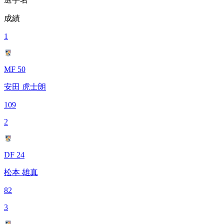
成績
1
MF 50
安田 虎士朗
109
2
DF 24
松本 雄真
82
3