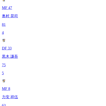
MF 47
奥村 晃司
81
4
DF 33
黒木 謙吾
75
5
MF 8
力安 祥伍
63