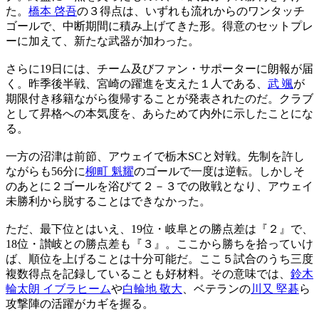
た。
橋本 啓吾
の３得点は、いずれも流れからのワンタッチ
ゴールで、中断期間に積み上げてきた形。得意のセットプレ
ーに加えて、新たな武器が加わった。
さらに19日には、チーム及びファン・サポーターに朗報が届
く。昨季後半戦、宮崎の躍進を支えた１人である、
武 颯
が
期限付き移籍ながら復帰することが発表されたのだ。クラブ
として昇格への本気度を、あらためて内外に示したことにな
る。
一方の沼津は前節、アウェイで栃木SCと対戦。先制を許し
ながらも56分に
柳町 魁耀
のゴールで一度は逆転。しかしそ
のあとに２ゴールを浴びて２－３での敗戦となり、アウェイ
未勝利から脱することはできなかった。
ただ、最下位とはいえ、19位・岐阜との勝点差は『２』で、
18位・讃岐との勝点差も『３』。ここから勝ちを拾っていけ
ば、順位を上げることは十分可能だ。ここ５試合のうち三度
複数得点を記録していることも好材料。その意味では、
鈴木
輪太朗 イブラヒーム
や
白輪地 敬大
、ベテランの
川又 堅碁
ら
攻撃陣の活躍がカギを握る。