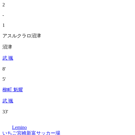
2
-
1
アスルクラロ沼津
沼津
武 颯
8'
5'
柳町 魁耀
武 颯
33'
Lemino
いちご宮崎新富サッカー場