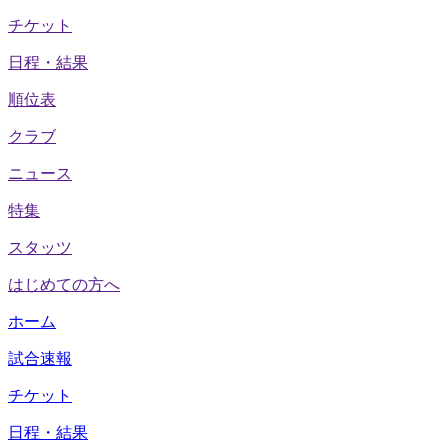
チケット
日程・結果
順位表
クラブ
ニュース
特集
スタッツ
はじめての方へ
ホーム
試合速報
チケット
日程・結果