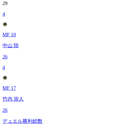
29
4
MF 10
中山 陸
26
4
MF 17
竹内 崇人
26
デュエル勝利総数