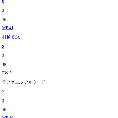
9
2
MF 41
村越 凱光
8
3
FW 9
ラファエル フルタード
7
3
MF 10