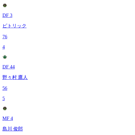
DF 3
ピトリック
76
4
DF 44
野々村 鷹人
56
5
MF 4
島川 俊郎