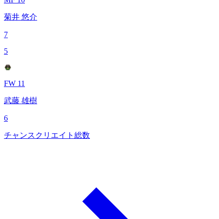
菊井 悠介
7
5
FW 11
武藤 雄樹
6
チャンスクリエイト総数