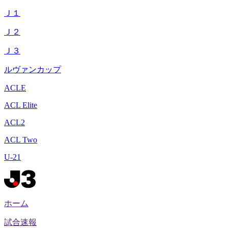
Ｊ１
Ｊ２
Ｊ３
ルヴァンカップ
ACLE
ACL Elite
ACL2
ACL Two
U-21
ホーム
試合速報