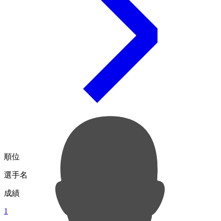
順位
選手名
成績
1