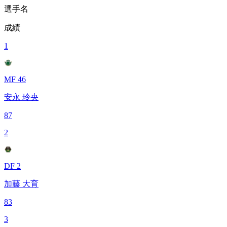
選手名
成績
1
MF 46
安永 玲央
87
2
DF 2
加藤 大育
83
3