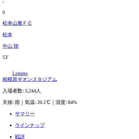
-
0
松本山雅ＦＣ
松本
中山 陸
53'
Lemino
相模原ギオンスタジアム
入場者数
:
3,244人
天候
:
雨
｜
気温
:
20.1℃
｜
湿度
:
84%
サマリー
ラインナップ
戦評