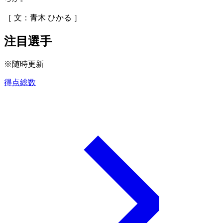
［ 文：青木 ひかる ］
注目選手
※随時更新
得点総数