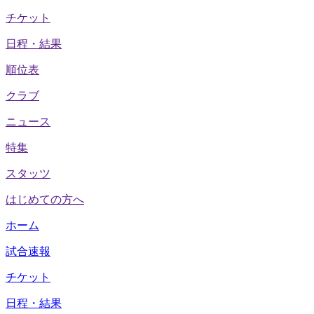
チケット
日程・結果
順位表
クラブ
ニュース
特集
スタッツ
はじめての方へ
ホーム
試合速報
チケット
日程・結果