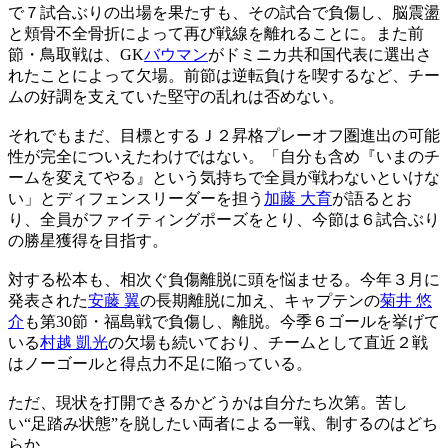
で７試合ぶりの出場を果たすも、その試合で負傷し、脳震盪
と頬骨不全骨折によって再び戦線を離れることに。また前
節・鳥取戦は、GK
バウマン
がドミニカ共和国代表に選出さ
れたことによって欠場。前節は逆転負けを喫するなど、チー
ムの好調を支えていた堅守の乱れは否めない。
それでもまだ、目標とするＪ２昇格プレーオフ圏進出の可能
性が完全についえたわけではない。「自分も含め『いまのチ
ームを変えてやる』という気持ちで全員が戦わないといけな
い」とディフェンスリーダーを担う
加藤 大育
が語るとお
り、全員がファイティングポーズをとり、今節は６試合ぶり
の勝星獲得を目指す。
対する松本も、相次ぐ負傷離脱に頭を悩ませる。今年３月に
発表された
安藤 翼
の長期離脱に加え、キャプテンの
菊井 悠
介
も第30節・福島戦で負傷し、離脱。今季６ゴールを挙げて
いる
村越 凱光
の欠場も続いており、チームとして直近２戦
はノーゴールと得点力不足に陥っている。
ただ、現状を打開できるかどうかは自分たち次第。苦し
い“足踏み状態”を脱したい両者による一戦、制するのはどち
らか。