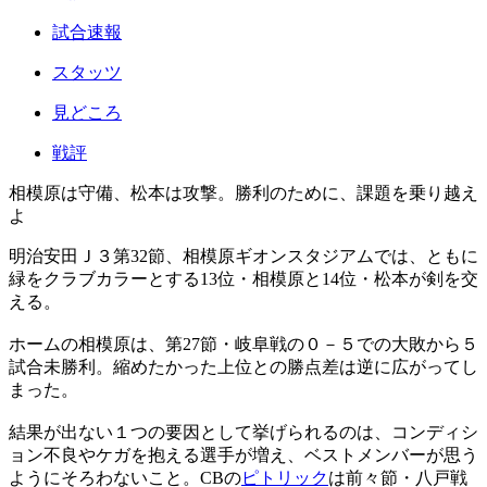
試合速報
スタッツ
見どころ
戦評
相模原は守備、松本は攻撃。勝利のために、課題を乗り越え
よ
明治安田Ｊ３第32節、相模原ギオンスタジアムでは、ともに
緑をクラブカラーとする13位・相模原と14位・松本が剣を交
える。
ホームの相模原は、第27節・岐阜戦の０－５での大敗から５
試合未勝利。縮めたかった上位との勝点差は逆に広がってし
まった。
結果が出ない１つの要因として挙げられるのは、コンディシ
ョン不良やケガを抱える選手が増え、ベストメンバーが思う
ようにそろわないこと。CBの
ピトリック
は前々節・八戸戦