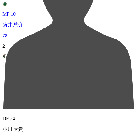
MF 10
菊井 悠介
78
2
DF 7
河野 諒祐
31
3
DF 24
小川 大貴