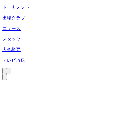
トーナメント
出場クラブ
ニュース
スタッツ
大会概要
テレビ放送