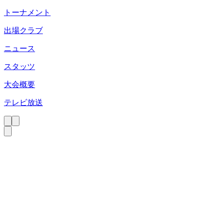
トーナメント
出場クラブ
ニュース
スタッツ
大会概要
テレビ放送