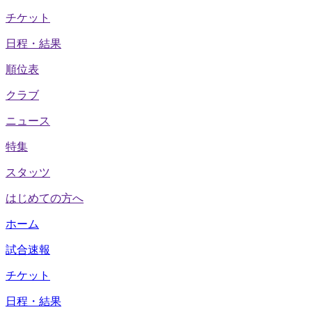
チケット
日程・結果
順位表
クラブ
ニュース
特集
スタッツ
はじめての方へ
ホーム
試合速報
チケット
日程・結果