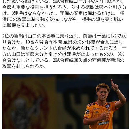
した戦いを続けている。5試合連続ゴール中の小川 航基が、
今節も重要な役割を担うだろう。対する徳島は熊本と引き分
け、3連勝はならなかった。守備の安定は備わるだけに、横
浜FCの攻撃に粘り強く対抗しながら、相手の隙を突く戦い
に勝機を見出したい。
2位の新潟は山口の本拠地に乗り込む。前節は千葉に1-2で競
り負けた。10番を背負う本間 至恩の海外移籍が合意に達し
たなか、新たなタレントの台頭が求められてくるだろう。一
方の山口は前節大分と引き分け連勝が止まったものの、3試
合負けなしとしている。2試合連続無失点の守備陣が新潟の
攻撃を封じられるか。