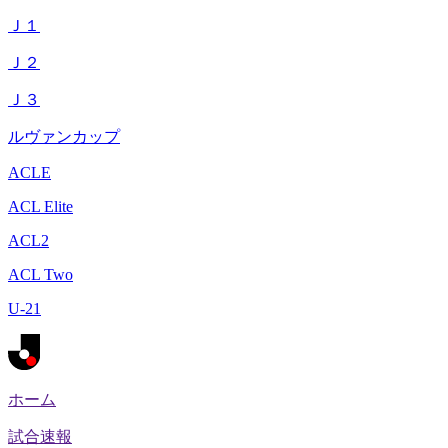
Ｊ１
Ｊ２
Ｊ３
ルヴァンカップ
ACLE
ACL Elite
ACL2
ACL Two
U-21
ホーム
試合速報