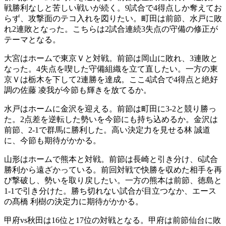
戦勝利なしと苦しい戦いが続く。9試合で4得点しか奪えてお
らず、攻撃面のテコ入れを図りたい。町田は前節、水戸に敗
れ2連敗となった。こちらは2試合連続3失点の守備の修正が
テーマとなる。
大宮はホームで東京Ｖと対戦。前節は岡山に敗れ、3連敗と
なった。4失点を喫した守備組織を立て直したい。一方の東
京Ｖは栃木を下して2連勝を達成。ここ4試合で4得点と絶好
調の佐藤 凌我が今節も輝きを放てるか。
水戸はホームに金沢を迎える。前節は町田に3-2と競り勝っ
た。2点差を逆転した勢いを今節にも持ち込めるか。金沢は
前節、2-1で群馬に勝利した。高い決定力を見せる林 誠道
に、今節も期待がかかる。
山形はホームで熊本と対戦。前節は長崎と引き分け、6試合
勝利から遠ざかっている。前回対戦で快勝を収めた相手を再
び撃破し、勢いを取り戻したい。一方の熊本は前節、徳島と
1-1で引き分けた。勝ち切れない試合が目立つなか、エース
の髙橋 利樹の決定力に期待がかかる。
甲府vs秋田は16位と17位の対戦となる。甲府は前節仙台に敗