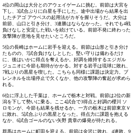
4位の岡山は大分とのアウェイゲームに挑む。前節は大宮を
下し、3試合ぶりに白星を手にした。途中出場から結果を出
したチアゴ アウベスの起用法がカギを握りそうだ。大分は
前節、山口と引き分け、3連勝はならなかった。それでも4戦
負けなしと安定した戦いを続けている。前節不発に終わった
攻撃陣が意地を見せたいところだ。
5位の長崎はホームに岩手を迎える。前節は山形と引き分け
たものの、7試合負けなしとした。堅い守りは備わるだけ
に、後はいかに得点を奪えるか。好調を維持するエジガル
ジュニオに今節も期待がかかる。対する岩手は琉球に敗れ、
7戦ぶりの黒星を喫した。こちらも同様に課題は決定力。ブ
レンネルを出場停止で欠くなか、他の攻撃陣の奮起が求めら
れる。
6位に浮上した千葉は、ホームで栃木と対戦。前節は2位の新
潟を下して勢いに乗る。ここ4試合で3得点と好調の櫻川 ソ
ロモンが、今節も結果を残せるか。一方の栃木は前節東京Ｖ
に敗れ、5試合ぶりの黒星となった。得点力に課題を抱える
なか、6試合ゴールのない矢野 貴章の爆発が待たれる。
群馬はホームに町田を迎える。前節は金沢に敗れ、4連敗。9