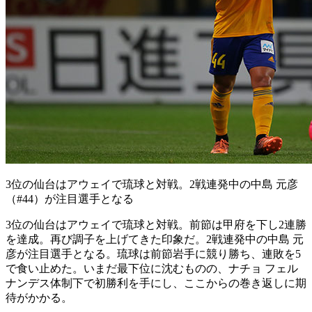
3位の仙台はアウェイで琉球と対戦。2戦連発中の中島 元彦
（#44）が注目選手となる
3位の仙台はアウェイで琉球と対戦。前節は甲府を下し2連勝
を達成。再び調子を上げてきた印象だ。2戦連発中の中島 元
彦が注目選手となる。琉球は前節岩手に競り勝ち、連敗を5
で食い止めた。いまだ最下位に沈むものの、ナチョ フェル
ナンデス体制下で初勝利を手にし、ここからの巻き返しに期
待がかかる。