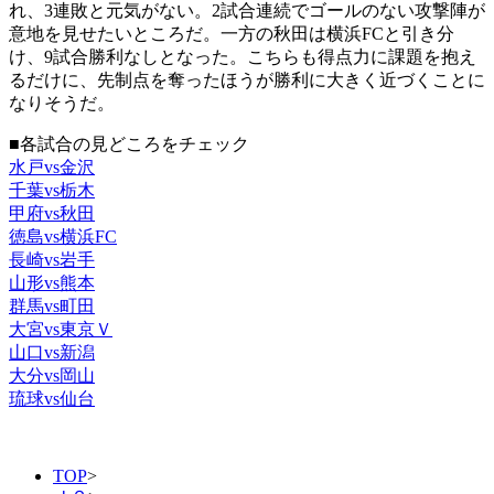
れ、3連敗と元気がない。2試合連続でゴールのない攻撃陣が
意地を見せたいところだ。一方の秋田は横浜FCと引き分
け、9試合勝利なしとなった。こちらも得点力に課題を抱え
るだけに、先制点を奪ったほうが勝利に大きく近づくことに
なりそうだ。
■各試合の見どころをチェック
水戸vs金沢
千葉vs栃木
甲府vs秋田
徳島vs横浜FC
長崎vs岩手
山形vs熊本
群馬vs町田
大宮vs東京Ｖ
山口vs新潟
大分vs岡山
琉球vs仙台
TOP
>