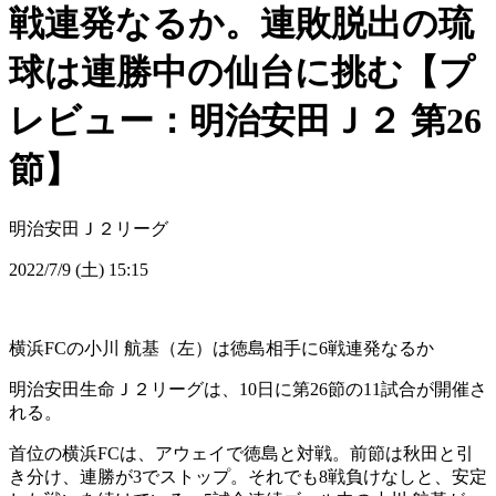
戦連発なるか。連敗脱出の琉
球は連勝中の仙台に挑む【プ
レビュー：明治安田Ｊ２ 第26
節】
明治安田Ｊ２リーグ
2022/7/9 (土) 15:15
横浜FCの小川 航基（左）は徳島相手に6戦連発なるか
明治安田生命Ｊ２リーグは、10日に第26節の11試合が開催さ
れる。
首位の横浜FCは、アウェイで徳島と対戦。前節は秋田と引
き分け、連勝が3でストップ。それでも8戦負けなしと、安定