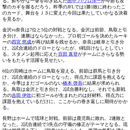
る。鮮やかな一撃を叩き込んだ
田中 パウロ淳一
が今節も攻
撃のカギを握るだろう。昨季のJFLでは1勝1敗に終わったこ
のカード。舞台をＪ３に変えた今回は果たしていかなる決着
を見るか。
金沢vs奈良は7位と5位の対戦となる。金沢は前節、鳥取と引
き分け、連勝はならなかった。プロ初ゴールを決めたルーキ
ーの
四宮 悠成
が再び結果を残せるか。奈良は岐阜と引き分
け、2試合連続のドローとなったが、6戦目けなしとしてい
る。スタメン起用に応えた
百田 真登
がチームにさらなる勢
いをもたらす活躍を見せたい。
6位の宮崎はホームに鳥取を迎える。前節は群馬と引き分
け、2試合連続のドローとなった。得点力に課題を抱えるな
か、今季はまだゴールのない
橋本 啓吾
に結果が求められ
る。鳥取は金沢と引き分け、2試合勝利なし。それでも新戦
力の
吉田 伊吹
に初ゴールが生まれたのは好材料。得点力に
課題を抱えているだけに、ここからの巻き返しに期待がかか
る。
長野はホームで琉球と対戦。前節は鹿児島に敗れ、2連敗と
なった。2試合連続で3失点の守備の修正がテーマとなる。琉