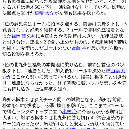
らも無得点に終わった攻撃陣が意地を見せたいところだ。対
する八戸は栃木SCを下し、3戦負けなしとしている。殊勲の
決勝点を挙げた
稲積 大介
が今節も結果を残せるか。
2位の鹿児島はホームに沼津を迎える。前節は長野を下し、6
戦負けなしと好調を維持する。2ゴールで勝利の立役者とな
った
福田 望久斗
に今節もかかる期待は大きい。沼津は讃岐
と引き分け、連敗を2で食い止めたものの、6戦未勝利と苦戦
が続く。今季はまだゴールのない
齋藤 学
が悪い流れを断ち
切る役割を担えるか。
3位の北九州は福島の本拠地に乗り込む。前節は首位のFC大
阪を下し、2連勝とした。加入後初ゴールを決めた
樺山 諒乃
介
がここから勢いに乗っていけるか。福島は栃木Ｃと引き分
け、連勝はならなかった。終了間際に追いついた勢いを今節
にも持ち込み、上位撃破を狙う。
高知vs栃木Ｃは参入チーム同士の対戦となる。高知は前節、
松本を5-0で撃破し、今季2勝目を挙げた。ここまで6ゴール
で得点ランクのトップに立つ
小林 心
に今節もかかる期待は
大きい。対する栃木Ｃは北九州に勝ち切れず2試合連続のド
ローに終わったが、6戦負けなしと安定した戦いを続けてい