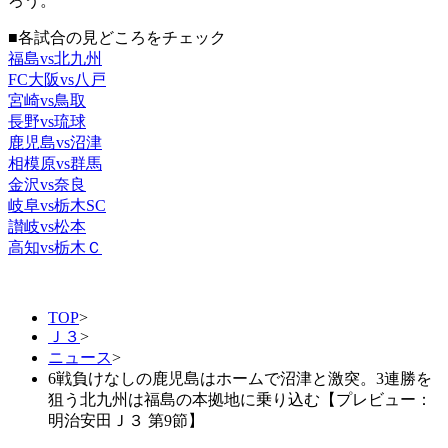
ろう。
■各試合の見どころをチェック
福島vs北九州
FC大阪vs八戸
宮崎vs鳥取
長野vs琉球
鹿児島vs沼津
相模原vs群馬
金沢vs奈良
岐阜vs栃木SC
讃岐vs松本
高知vs栃木Ｃ
TOP
>
Ｊ３
>
ニュース
>
6戦負けなしの鹿児島はホームで沼津と激突。3連勝を
狙う北九州は福島の本拠地に乗り込む【プレビュー：
明治安田Ｊ３ 第9節】