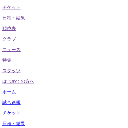
チケット
日程・結果
順位表
クラブ
ニュース
特集
スタッツ
はじめての方へ
ホーム
試合速報
チケット
日程・結果