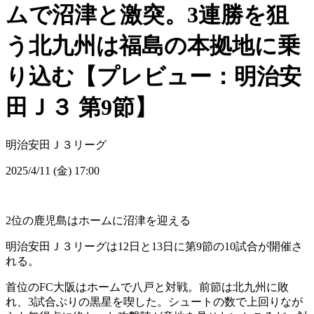
ムで沼津と激突。3連勝を狙
う北九州は福島の本拠地に乗
り込む【プレビュー：明治安
田Ｊ３ 第9節】
明治安田Ｊ３リーグ
2025/4/11 (金) 17:00
2位の鹿児島はホームに沼津を迎える
明治安田Ｊ３リーグは12日と13日に第9節の10試合が開催さ
れる。
首位のFC大阪はホームで八戸と対戦。前節は北九州に敗
れ、3試合ぶりの黒星を喫した。シュートの数で上回りなが