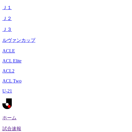
Ｊ１
Ｊ２
Ｊ３
ルヴァンカップ
ACLE
ACL Elite
ACL2
ACL Two
U-21
ホーム
試合速報