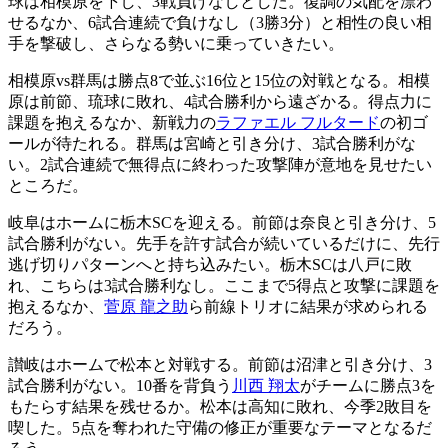
球は相模原を下し、3戦負けなしとした。復調の気配を漂わ
せるなか、6試合連続で負けなし（3勝3分）と相性の良い相
手を撃破し、さらなる勢いに乗っていきたい。
相模原vs群馬は勝点8で並ぶ16位と15位の対戦となる。相模
原は前節、琉球に敗れ、4試合勝利から遠ざかる。得点力に
課題を抱えるなか、新戦力の
ラファエル フルタード
の初ゴ
ールが待たれる。群馬は宮崎と引き分け、3試合勝利がな
い。2試合連続で無得点に終わった攻撃陣が意地を見せたい
ところだ。
岐阜はホームに栃木SCを迎える。前節は奈良と引き分け、5
試合勝利がない。先手を許す試合が続いているだけに、先行
逃げ切りパターンへと持ち込みたい。栃木SCは八戸に敗
れ、こちらは3試合勝利なし。ここまで5得点と攻撃に課題を
抱えるなか、
菅原 龍之助
ら前線トリオに結果が求められる
だろう。
讃岐はホームで松本と対戦する。前節は沼津と引き分け、3
試合勝利がない。10番を背負う
川西 翔太
がチームに勝点3を
もたらす結果を残せるか。松本は高知に敗れ、今季2敗目を
喫した。5点を奪われた守備の修正が重要なテーマとなるだ