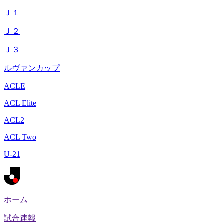
Ｊ１
Ｊ２
Ｊ３
ルヴァンカップ
ACLE
ACL Elite
ACL2
ACL Two
U-21
ホーム
試合速報