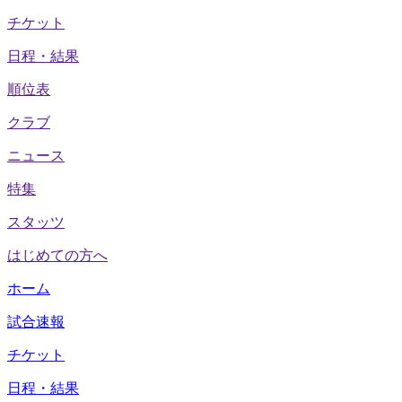
チケット
日程・結果
順位表
クラブ
ニュース
特集
スタッツ
はじめての方へ
ホーム
試合速報
チケット
日程・結果