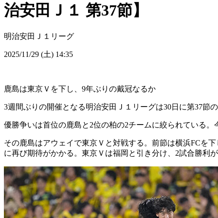
治安田Ｊ１ 第37節】
明治安田Ｊ１リーグ
2025/11/29 (土) 14:35
鹿島は東京Ｖを下し、9年ぶりの戴冠なるか
3週間ぶりの開催となる明治安田Ｊ１リーグは30日に第37節の
優勝争いは首位の鹿島と2位の柏の2チームに絞られている
その鹿島はアウェイで東京Ｖと対戦する。前節は横浜FCを下し
に再び期待がかかる。東京Ｖは福岡と引き分け、2試合勝利