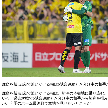
鹿島を勝点1差で追いかける柏は6試合連続引き分け中の相手
鹿島を勝点1差で追いかける柏は、新潟の本拠地に乗り込む。
いる。過去対戦で6試合連続引き分け中の相手から勝利を掴み
が、今季のホーム最終戦で意地を見せたいところだ。