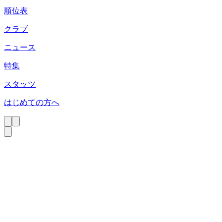
順位表
クラブ
ニュース
特集
スタッツ
はじめての方へ