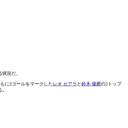
る状況だ。
ともに2ゴールをマークした
レオ セアラ
と
鈴木 優磨
の2トップ
る。