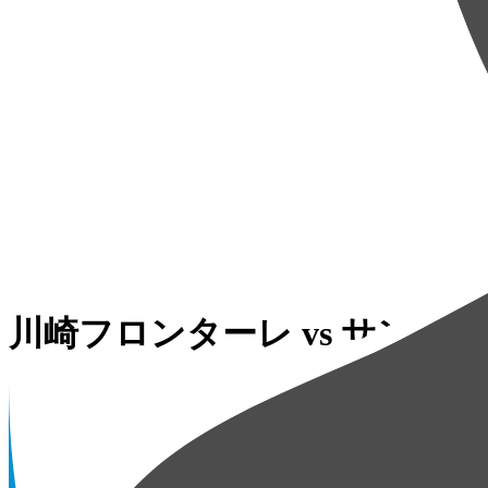
川崎フロンターレ
vs
サンフレ