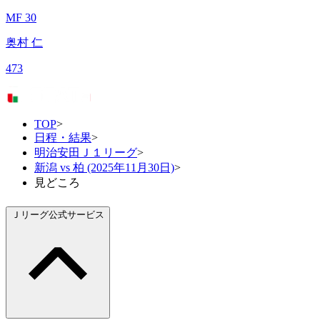
MF 30
奥村 仁
473
TOP
>
日程・結果
>
明治安田Ｊ１リーグ
>
新潟 vs 柏 (2025年11月30日)
>
見どころ
Ｊリーグ公式サービス