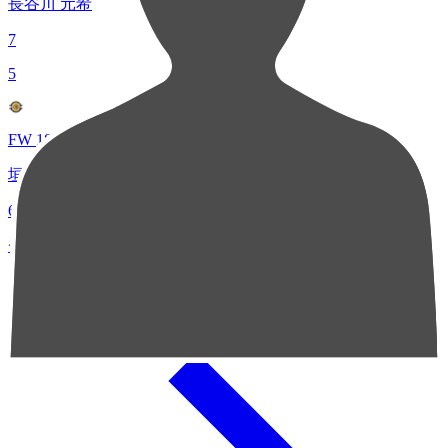
長谷川 元希
7
5
FW 18
垣田 裕暉
6
チャンスクリエイト総数