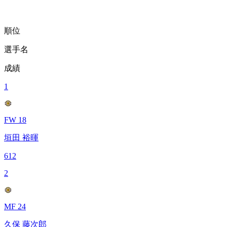
順位
選手名
成績
1
FW 18
垣田 裕暉
612
2
MF 24
久保 藤次郎