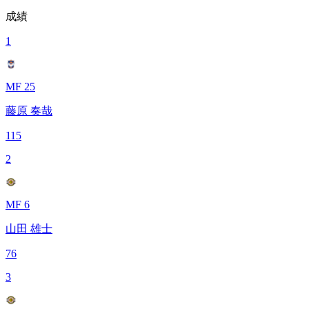
成績
1
MF 25
藤原 奏哉
115
2
MF 6
山田 雄士
76
3