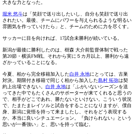
大きな力となった。
堀米 悠斗
は「笑顔で送り出したいし、自分も笑顔で送り出
されたい。最後、チームにパワーを与えられるような明るい
雰囲気を作っていけたら」と、チームのために力を尽くす。
サッカーに目を向ければ、17試合未勝利が続いている。
新潟が最後に勝利したのは、樹森 大介前監督体制で戦った
第20節・横浜FM戦。それから実に５カ月以上、勝利から遠
ざかっていることになる。
今夏、柏から完全移籍加入した
白井 永地
にとっては、古巣
対決。期限付き移籍で同じく柏から加入した
島村 拓弥
は契
約上出場できない。
白井 永地
は「ふがいないシーズンを送
ってきた中でもたくさんのサポーターが来てくれると思うの
で、相手がどこであれ、勝たないといけない。こういう状況
で、たまたまレイソルと試合をすることになりますが、僕自
身、新潟に覚悟を持って来ましたし、それをどう表現する
か、本当に良いシチュエーション。『負けられない』という
思いが一番強い」と、思いを持って臨む。