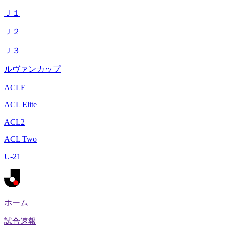
Ｊ１
Ｊ２
Ｊ３
ルヴァンカップ
ACLE
ACL Elite
ACL2
ACL Two
U-21
ホーム
試合速報