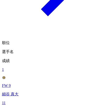
順位
選手名
成績
1
FW 9
細谷 真大
11