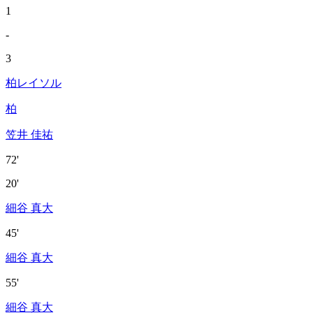
1
-
3
柏レイソル
柏
笠井 佳祐
72'
20'
細谷 真大
45'
細谷 真大
55'
細谷 真大