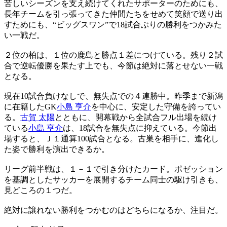
苦しいシーズンを支え続けてくれたサポーターのためにも、
長年チームを引っ張ってきた仲間たちをせめて笑顔で送り出
すためにも、“ビッグスワン”で18試合ぶりの勝利をつかみた
い一戦だ。
２位の柏は、１位の鹿島と勝点１差につけている。残り２試
合で逆転優勝を果たす上でも、今節は絶対に落とせない一戦
となる。
現在10試合負けなしで、無失点での４連勝中。昨季まで新潟
に在籍したGK
小島 亨介
を中心に、安定した守備を誇ってい
る。
古賀 太陽
とともに、開幕戦から全試合フル出場を続け
ている
小島 亨介
は、18試合を無失点に抑えている。今節出
場すると、Ｊ１通算100試合となる。古巣を相手に、進化し
た姿で勝利を演出できるか。
リーグ前半戦は、１－１で引き分けたカード。ポゼッション
を基調としたサッカーを展開するチーム同士の駆け引きも、
見どころの１つだ。
絶対に譲れない勝利をつかむのはどちらになるか、注目だ。