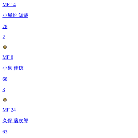
MF 14
小屋松 知哉
78
2
MF 8
小泉 佳穂
68
3
MF 24
久保 藤次郎
63