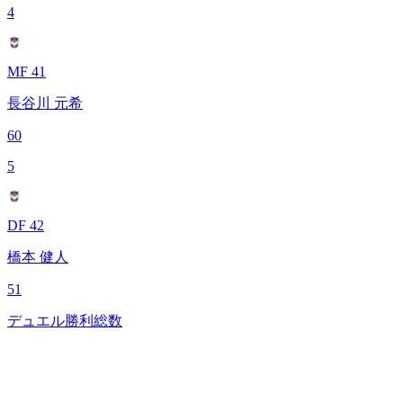
4
MF 41
長谷川 元希
60
5
DF 42
橋本 健人
51
デュエル勝利総数