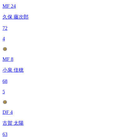
MF 24
久保 藤次郎
72
4
MF 8
小泉 佳穂
68
5
DF 4
古賀 太陽
63