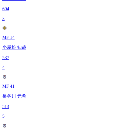
604
3
MF 14
小屋松 知哉
537
4
MF 41
長谷川 元希
513
5