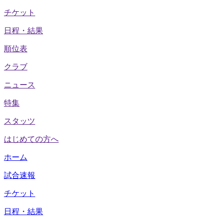
チケット
日程・結果
順位表
クラブ
ニュース
特集
スタッツ
はじめての方へ
ホーム
試合速報
チケット
日程・結果