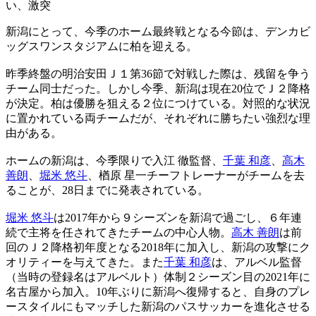
い、激突
新潟にとって、今季のホーム最終戦となる今節は、デンカビ
ッグスワンスタジアムに柏を迎える。
昨季終盤の明治安田Ｊ１第36節で対戦した際は、残留を争う
チーム同士だった。しかし今季、新潟は現在20位でＪ２降格
が決定。柏は優勝を狙える２位につけている。対照的な状況
に置かれている両チームだが、それぞれに勝ちたい強烈な理
由がある。
ホームの新潟は、今季限りで入江 徹監督、
千葉 和彦
、
高木
善朗
、
堀米 悠斗
、楢原 星一チーフトレーナーがチームを去
ることが、28日までに発表されている。
堀米 悠斗
は2017年から９シーズンを新潟で過ごし、６年連
続で主将を任されてきたチームの中心人物。
高木 善朗
は前
回のＪ２降格初年度となる2018年に加入し、新潟の攻撃にク
オリティーを与えてきた。また
千葉 和彦
は、アルベル監督
（当時の登録名はアルベルト）体制２シーズン目の2021年に
名古屋から加入。10年ぶりに新潟へ復帰すると、自身のプレ
ースタイルにもマッチした新潟のパスサッカーを進化させる