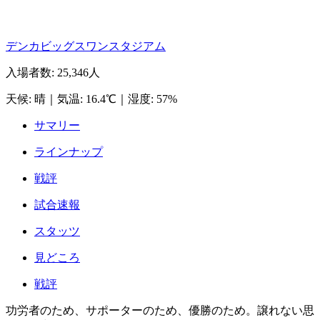
デンカビッグスワンスタジアム
入場者数
:
25,346人
天候
:
晴
｜
気温
:
16.4℃
｜
湿度
:
57%
サマリー
ラインナップ
戦評
試合速報
スタッツ
見どころ
戦評
功労者のため、サポーターのため、優勝のため。譲れない思