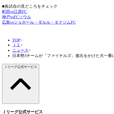
■各試合の見どころをチェック
町田vs江原FC
神戸vsFCソウル
広島vsジョホール・ダルル・タクジムFC
TOP
>
Ｊ１
>
ニュース
>
日本勢3チームが「ファイナルズ」進出をかけた大一番に挑
Ｊリーグ公式サービス
Ｊリーグ公式サービス