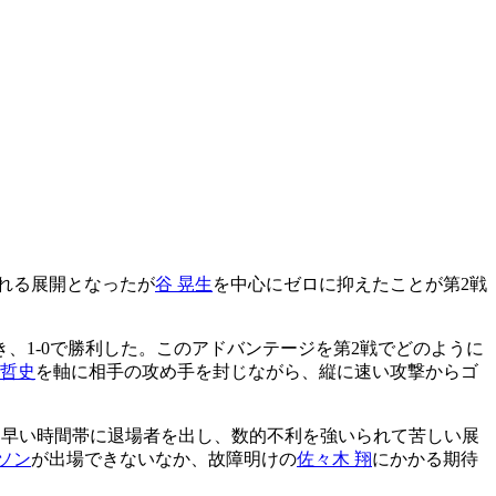
れる展開となったが
谷 晃生
を中心にゼロに抑えたことが第2戦
、1-0で勝利した。このアドバンテージを第2戦でどのように
 哲史
を軸に相手の攻め手を封じながら、縦に速い攻撃からゴ
では早い時間帯に退場者を出し、数的不利を強いられて苦しい展
ソン
が出場できないなか、故障明けの
佐々木 翔
にかかる期待