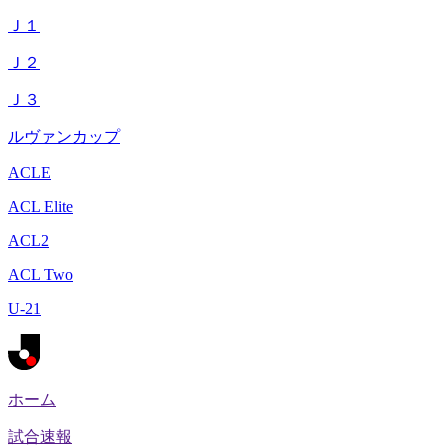
Ｊ１
Ｊ２
Ｊ３
ルヴァンカップ
ACLE
ACL Elite
ACL2
ACL Two
U-21
ホーム
試合速報