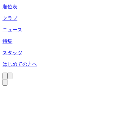
順位表
クラブ
ニュース
特集
スタッツ
はじめての方へ