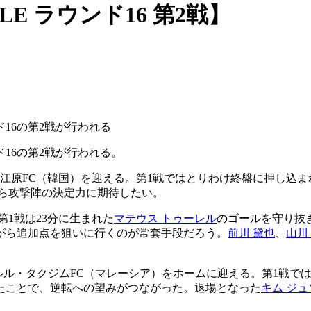
E ラウンド16 第2戦】
16の第2戦が行われる
16の第2戦が行われる。
江原FC（韓国）を迎える。第1戦ではとりわけ終盤に押し込ま
ら攻撃陣の決定力に期待したい。
1戦は23分に生まれた
マテウス トゥーレル
のゴールを守り抜き
がら追加点を狙いに行くのが常套手段だろう。
前川 黛也
、
山川
ダルル・タクジムFC（マレーシア）をホームに迎える。第1戦
たことで、逆転への望みがつながった。退場となった
キム ジュ