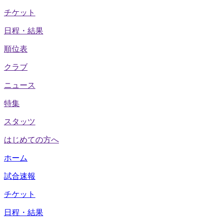
チケット
日程・結果
順位表
クラブ
ニュース
特集
スタッツ
はじめての方へ
ホーム
試合速報
チケット
日程・結果