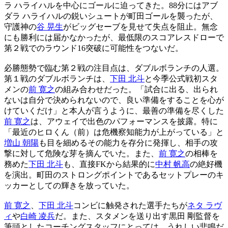
ラ ハライハルを中心にゴールに迫ってきた。88分にはアブ
ダラ ハライハルの鋭いシュートが町田ゴールを襲ったが、
守護神の
谷 晃生
がビッグセーブを見せて失点を阻止。無念
にも勝利には届かなかったが、最低限のスコアレスドローで
第２戦でのラウンド16突破に可能性をつないだ。
必勝態勢で臨む第２戦の注目点は、ダブルボランチの人選。
第１戦のダブルボランチは、
下田 北斗
と今季公式戦初スタ
メンの
前 寛之
の組み合わせだった。「試合に出る、出られ
ないは自分で決められないので、良い準備をすることを心が
けていくだけ」と本人が言うように、最善の準備を尽くした
前 寛之
は、アウェイで出色のパフォーマンスを披露。特に
「最近のヒロくん（前）は危機察知能力が上がっている」と
増山 朝陽
も目を細めるその能力を存分に発揮し、相手の攻
撃に対して危険な芽を摘んでいた。また、
前 寛之
の相棒を
務めた
下田 北斗
も、直接FKから結果的に
中村 帆高
の絶好機
を演出。町田のストロングポイントであるセットプレーのキ
ッカーとしての輝きを放っていた。
前 寛之
、
下田 北斗
コンビに触発された選手たちが
ネタ ラヴ
ィ
や
白崎 凌兵
だ。また、スタメンを送り出す黒田 剛監督を
筆頭としたコーチングスタッフにとっては、うれしい悲鳴だ