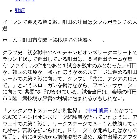
戦評
イーブンで迎える第２戦、町田の注目はダブルボランチの人
選
ホーム・町田市立陸上競技場での決着へ――。
クラブ史上初参戦中のAFCチャンピオンズリーグエリートで
ラウンド16まで進出している町田は、８強進出チームが集
う“ファイナルズ”まであと１試合を残すのみとなった。町田
か、韓国の江原か。勝ったほうが次のステージに進める町田
ホームでの第２戦に向けて、クラブは『共に、アジアの頂ま
で。』というスローガンを掲げながら、ファン・サポーター
に向けて“共闘”を呼びかけている。試合当日は、会場の町田
市立陸上競技場が興奮の坩堝に包まれるかもしれない。
「ノックアウトステージは別世界」（
中村 帆高
）とかつて
のAFCチャンピオンズリーグ経験者が語っていたように、ア
ウェイでの第１戦は、リーグステージで３－１と快勝してい
た相手に苦戦を強いられた。Ｋリーグ１が開幕したばかりの
相手は、特に80分頃から前傾姿勢を強め、途中出場のアブダ