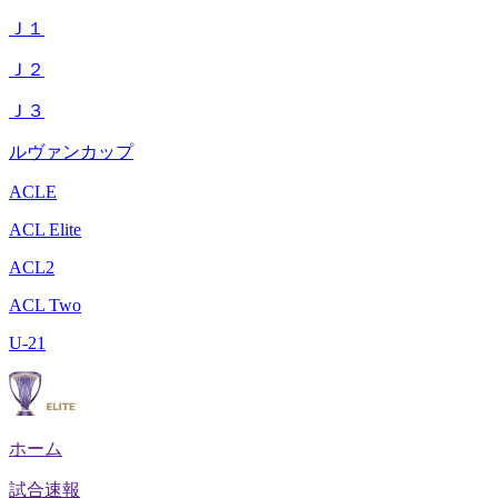
Ｊ１
Ｊ２
Ｊ３
ルヴァンカップ
ACLE
ACL Elite
ACL2
ACL Two
U-21
ホーム
試合速報