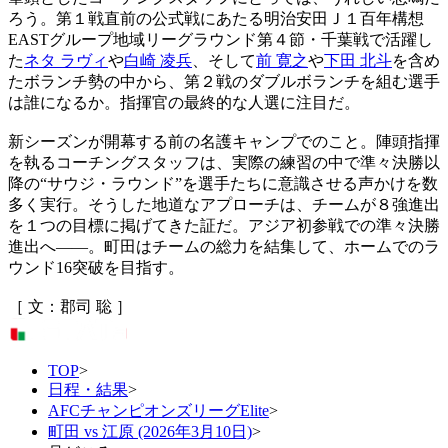
ろう。第１戦直前の公式戦にあたる明治安田Ｊ１百年構想
EASTグループ地域リーグラウンド第４節・千葉戦で活躍し
た
ネタ ラヴィ
や
白崎 凌兵
、そして
前 寛之
や
下田 北斗
を含め
たボランチ勢の中から、第２戦のダブルボランチを組む選手
は誰になるか。指揮官の最終的な人選に注目だ。
新シーズンが開幕する前の名護キャンプでのこと。陣頭指揮
を執るコーチングスタッフは、実際の練習の中で準々決勝以
降の“サウジ・ラウンド”を選手たちに意識させる声かけを数
多く実行。そうした地道なアプローチは、チームが８強進出
を１つの目標に掲げてきた証だ。アジア初参戦での準々決勝
進出へ――。町田はチームの総力を結集して、ホームでのラ
ウンド16突破を目指す。
［ 文：郡司 聡 ］
TOP
>
日程・結果
>
AFCチャンピオンズリーグElite
>
町田 vs 江原 (2026年3月10日)
>