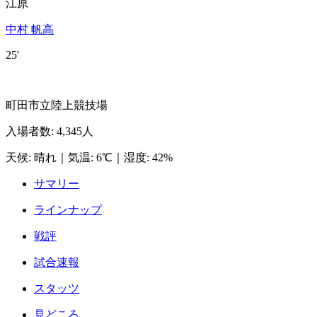
江原
中村 帆高
25'
町田市立陸上競技場
入場者数
:
4,345人
天候
:
晴れ
｜
気温
:
6℃
｜
湿度
:
42%
サマリー
ラインナップ
戦評
試合速報
スタッツ
見どころ