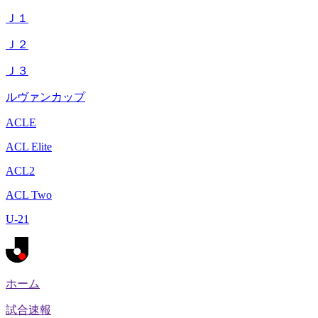
Ｊ１
Ｊ２
Ｊ３
ルヴァンカップ
ACLE
ACL Elite
ACL2
ACL Two
U-21
ホーム
試合速報