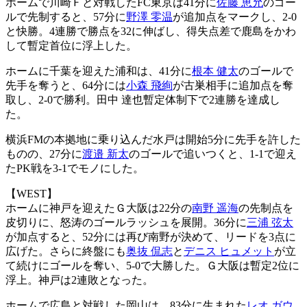
ホームで川崎Ｆと対戦したFC東京は41分に
佐藤 恵允
のゴー
ルで先制すると、57分に
野澤 零温
が追加点をマークし、2-0
と快勝。4連勝で勝点を32に伸ばし、得失点差で鹿島をかわ
して暫定首位に浮上した。
ホームに千葉を迎えた浦和は、41分に
根本 健太
のゴールで
先手を奪うと、64分には
小森 飛絢
が古巣相手に追加点を奪
取し、2-0で勝利。田中 達也暫定体制下で2連勝を達成し
た。
横浜FMの本拠地に乗り込んだ水戸は開始5分に先手を許した
ものの、27分に
渡邉 新太
のゴールで追いつくと、1-1で迎え
たPK戦を3-1でモノにした。
【WEST】
ホームに神戸を迎えたＧ大阪は22分の
南野 遥海
の先制点を
皮切りに、怒涛のゴールラッシュを展開。36分に
三浦 弦太
が加点すると、52分には再び南野が決めて、リードを3点に
広げた。さらに終盤にも
奥抜 侃志
と
デニス ヒュメット
が立
て続けにゴールを奪い、5-0で大勝した。Ｇ大阪は暫定2位に
浮上。神戸は2連敗となった。
ホームで広島と対戦した岡山は、83分に生まれた
レオ ガウ