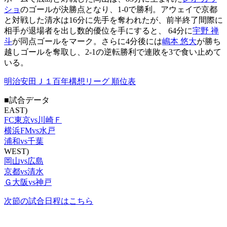
ショ
のゴールが決勝点となり、1-0で勝利。アウェイで京都
と対戦した清水は16分に先手を奪われたが、前半終了間際に
相手が退場者を出し数的優位を手にすると、 64分に
宇野 禅
斗
が同点ゴールをマーク。さらに4分後には
嶋本 悠大
が勝ち
越しゴールを奪取し、2-1の逆転勝利で連敗を3で食い止めて
いる。
明治安田Ｊ１百年構想リーグ 順位表
■試合データ
EAST)
FC東京vs川崎Ｆ
横浜FMvs水戸
浦和vs千葉
WEST)
岡山vs広島
京都vs清水
Ｇ大阪vs神戸
次節の試合日程はこちら