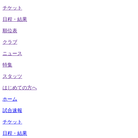
チケット
日程・結果
順位表
クラブ
ニュース
特集
スタッツ
はじめての方へ
ホーム
試合速報
チケット
日程・結果