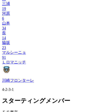
三浦
19
河原
6
山本
34
長
14
脇坂
23
マルシーニョ
91
Ｌロマニッチ
川崎フロンターレ
4-2-3-1
スターティングメンバー