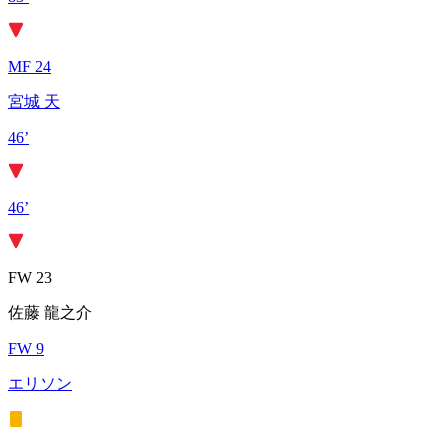
MF 24
宮城 天
46’
46’
FW 23
佐藤 龍之介
FW 9
エリソン