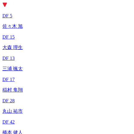
DF 5
佐々木 旭
DF 15
大森 理生
DF 13
三浦 颯太
DF 17
稲村 隼翔
DF 28
丸山 祐市
DF 42
橋本 健人