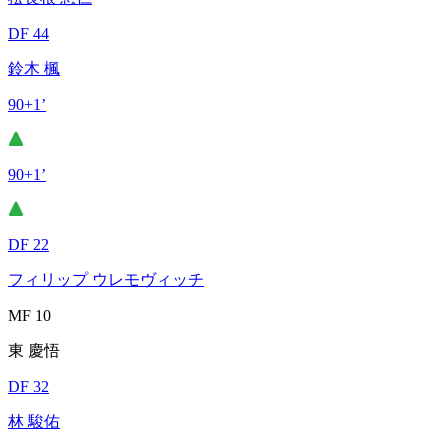
DF 44
鈴木 楓
90+1’
90+1’
DF 22
フィリップ ウレモヴィッチ
MF 10
東 慶悟
DF 32
林 駿佑