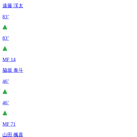
遠藤 渓太
83’
83’
MF 14
脇坂 泰斗
46’
46’
MF 71
山田 楓喜