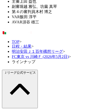
主審
上田 益也
副審
堀越 雅弘、坊薗 真琴
第４の審判員
木村 博之
VAR
飯田 淳平
AVAR
須谷 雄三
TOP
>
日程・結果
>
明治安田Ｊ１百年構想リーグ
>
FC東京 vs 川崎Ｆ (2026年5月2日)
>
ラインナップ
Ｊリーグ公式サービス