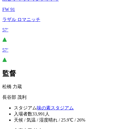
FW 91
ラザル ロマニッチ
57’
57’
監督
松橋 力蔵
長谷部 茂利
スタジアム
味の素スタジアム
入場者数
33,991人
天候 / 気温 / 湿度
晴れ / 25.9℃ / 26%