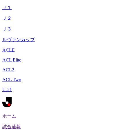
Ｊ１
Ｊ２
Ｊ３
ルヴァンカップ
ACLE
ACL Elite
ACL2
ACL Two
U-21
ホーム
試合速報