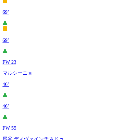
69’
69’
FW 23
マルシーニョ
46’
46’
FW 55
尾谷 ディヴァインチネドゥ