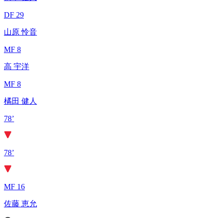
DF 29
山原 怜音
MF 8
高 宇洋
MF 8
橘田 健人
78’
78’
MF 16
佐藤 恵允