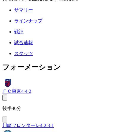
サマリー
ラインナップ
戦評
試合速報
スタッツ
フォーメーション
ＦＣ東京
4-4-2
後半46分
川崎フロンターレ
4-2-3-1