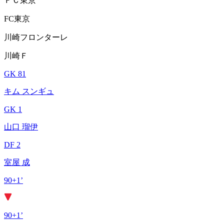
ＦＣ東京
FC東京
川崎フロンターレ
川崎Ｆ
GK 81
キム スンギュ
GK 1
山口 瑠伊
DF 2
室屋 成
90+1’
90+1’