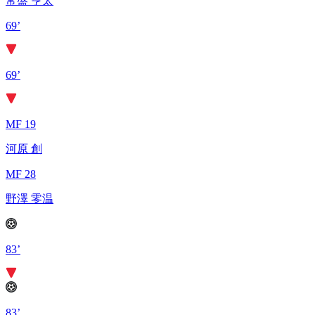
常盤 亨太
69’
69’
MF 19
河原 創
MF 28
野澤 零温
83’
83’