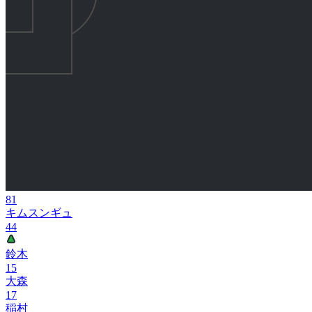
81
キムスンギュ
44
鈴木
15
大森
17
稲村