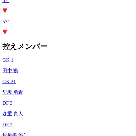
57’
57’
控えメンバー
GK 1
田中 颯
GK 21
早坂 勇希
DF 3
森重 真人
DF 2
松長根 悠仁