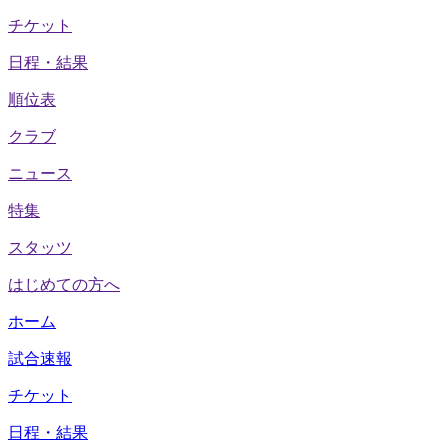
チケット
日程・結果
順位表
クラブ
ニュース
特集
スタッツ
はじめての方へ
ホーム
試合速報
チケット
日程・結果