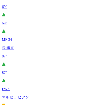
69’
69’
MF 34
長 璃喜
87’
87’
FW 9
マルセロ ヒアン