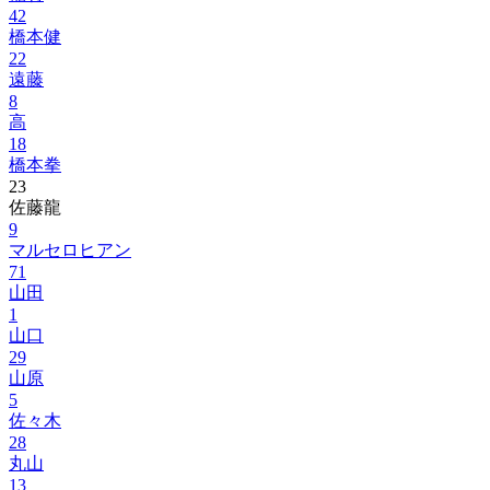
42
橋本健
22
遠藤
8
高
18
橋本拳
23
佐藤龍
9
マルセロヒアン
71
山田
1
山口
29
山原
5
佐々木
28
丸山
13