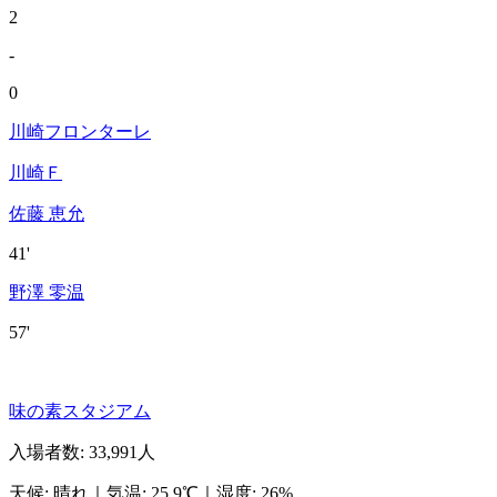
2
-
0
川崎フロンターレ
川崎Ｆ
佐藤 恵允
41'
野澤 零温
57'
味の素スタジアム
入場者数
:
33,991人
天候
:
晴れ
｜
気温
:
25.9℃
｜
湿度
:
26%