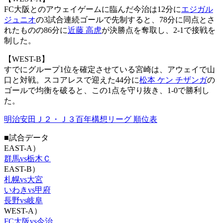
FC大阪とのアウェイゲームに臨んだ今治は12分に
エジガル
ジュニオ
の3試合連続ゴールで先制すると、78分に同点とさ
れたものの86分に
近藤 高虎
が決勝点を奪取し、2-1で接戦を
制した。
【WEST-B】
すでにグループ1位を確定させている宮崎は、アウェイで山
口と対戦。スコアレスで迎えた44分に
松本 ケン チザンガ
の
ゴールで均衡を破ると、この1点を守り抜き、1-0で勝利し
た。
明治安田Ｊ２・Ｊ３百年構想リーグ 順位表
■試合データ
EAST-A）
群馬vs栃木Ｃ
EAST-B）
札幌vs大宮
いわきvs甲府
長野vs岐阜
WEST-A）
FC大阪vs今治