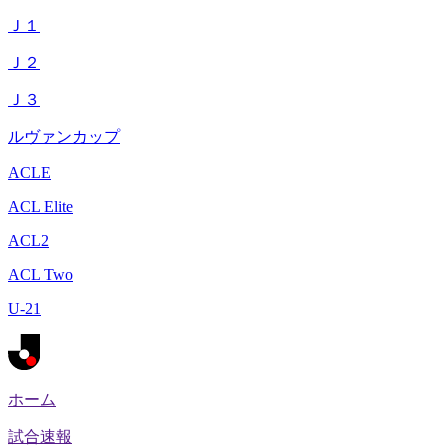
Ｊ１
Ｊ２
Ｊ３
ルヴァンカップ
ACLE
ACL Elite
ACL2
ACL Two
U-21
ホーム
試合速報