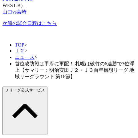
WEST-B）
山口vs宮崎
次節の試合日程はこちら
TOP
>
Ｊ２
>
ニュース
>
首位攻防戦は甲府に軍配！ 札幌は破竹の6連勝で3位浮
上【サマリー：明治安田Ｊ２・Ｊ３百年構想リーグ 地
域リーグラウンド 第16節】
Ｊリーグ公式サービス