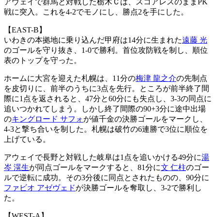
アウェイで群馬と対戦した栃木Ｃは、スコアレスのままPK
戦に突入。これを4-2でモノにし、勝点2を手にした。
【EAST-B】
いわきの本拠地に乗り込んだ甲府は14分に生まれた
遠藤 光
のゴールを守り抜き、1-0で勝利。首位攻防戦を制し、順位
表のトップを守った。
ホームに大宮を迎えた札幌は、11分の
梅津 龍之介
の先制点
を皮切りに、前半のうちに3点を先行。ところが前半終了間
際に1点を返されると、47分と60分にも失点し、3-3の同点に
追いつかれてしまう。しかし終了間際の90+3分に途中出場
の
キングロード サフォ
が値千金の決勝ゴールをマークし、
4-3と撃ち合いを制した。札幌は破竹の6連勝で3位に順位を
上げている。
アウェイで長野と対戦した岐阜は1点を追いかける49分に
湯
岑 滉生
が同点ゴールをマークすると、81分に
文 仁柱
のゴー
ルで逆転に成功。その3分後に同点とされたものの、90分に
ファビオ アゼヴェド
が決勝ゴールを奪取し、3-2で勝利し
た。
【WEST-A】