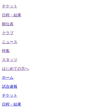
チケット
日程・結果
順位表
クラブ
ニュース
特集
スタッツ
はじめての方へ
ホーム
試合速報
チケット
日程・結果