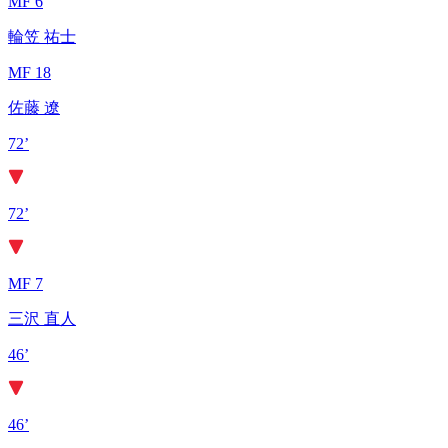
MF 6
輪笠 祐士
MF 18
佐藤 遼
72’
72’
MF 7
三沢 直人
46’
46’