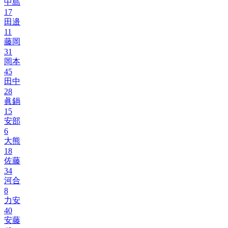
中島
17
田邉
11
藤岡
31
岡本
45
田中
28
眞鍋
15
安部
6
大熊
18
佐藤
34
河合
8
力安
40
安藤