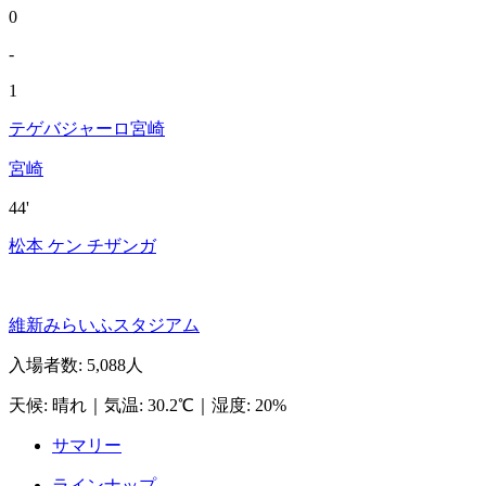
0
-
1
テゲバジャーロ宮崎
宮崎
44'
松本 ケン チザンガ
維新みらいふスタジアム
入場者数
:
5,088人
天候
:
晴れ
｜
気温
:
30.2℃
｜
湿度
:
20%
サマリー
ラインナップ