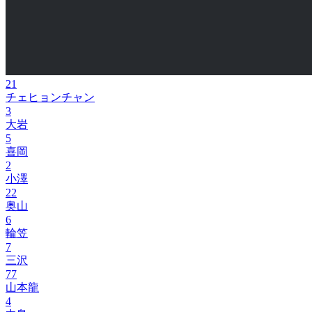
21
チェヒョンチャン
3
大岩
5
喜岡
2
小澤
22
奥山
6
輪笠
7
三沢
77
山本龍
4