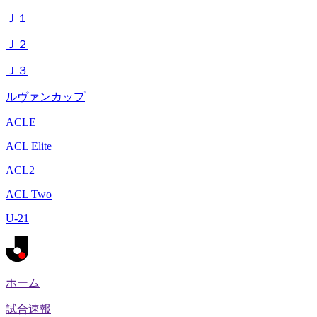
Ｊ１
Ｊ２
Ｊ３
ルヴァンカップ
ACLE
ACL Elite
ACL2
ACL Two
U-21
ホーム
試合速報