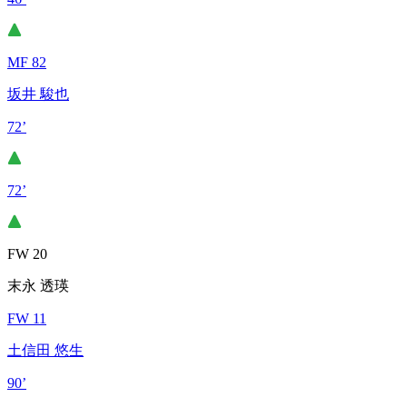
MF 82
坂井 駿也
72’
72’
FW 20
末永 透瑛
FW 11
土信田 悠生
90’