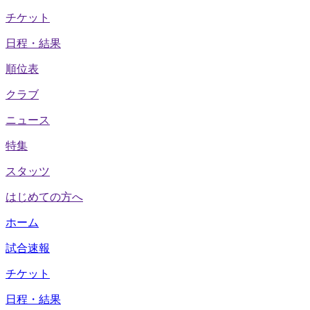
チケット
日程・結果
順位表
クラブ
ニュース
特集
スタッツ
はじめての方へ
ホーム
試合速報
チケット
日程・結果