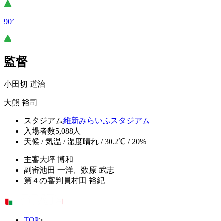
90’
監督
小田切 道治
大熊 裕司
スタジアム
維新みらいふスタジアム
入場者数
5,088人
天候 / 気温 / 湿度
晴れ / 30.2℃ / 20%
主審
大坪 博和
副審
池田 一洋、数原 武志
第４の審判員
村田 裕紀
TOP
>