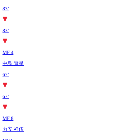
83’
83’
MF 4
中島 賢星
67’
67’
MF 8
力安 祥伍