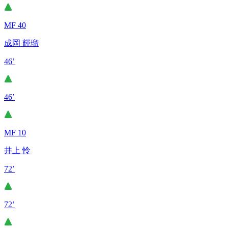
MF 40
成岡 輝瑠
46’
46’
MF 10
井上 怜
72’
72’