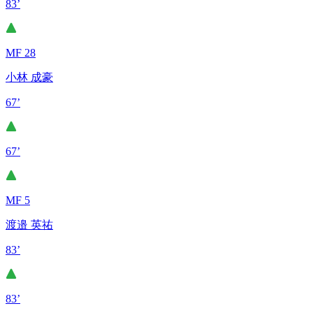
83’
MF 28
小林 成豪
67’
67’
MF 5
渡邉 英祐
83’
83’