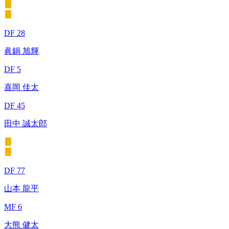
DF 28
眞鍋 旭輝
DF 5
喜岡 佳太
DF 45
田中 誠太郎
DF 77
山本 龍平
MF 6
大熊 健太