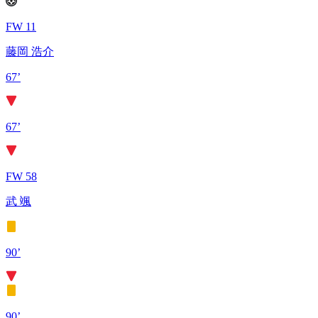
FW 11
藤岡 浩介
67’
67’
FW 58
武 颯
90’
90’