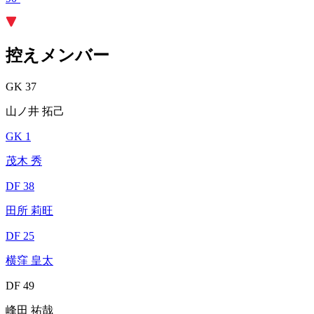
控えメンバー
GK 37
山ノ井 拓己
GK 1
茂木 秀
DF 38
田所 莉旺
DF 25
横窪 皇太
DF 49
峰田 祐哉