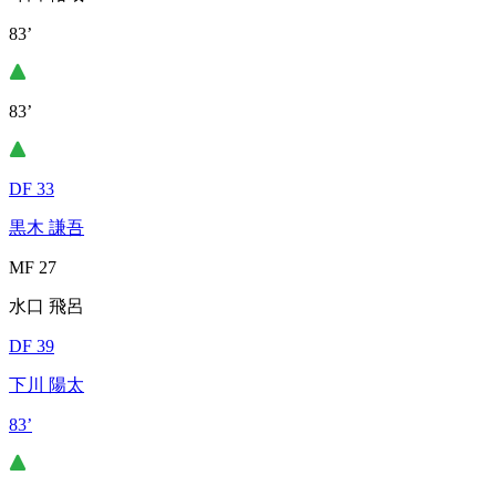
83’
83’
DF 33
黒木 謙吾
MF 27
水口 飛呂
DF 39
下川 陽太
83’