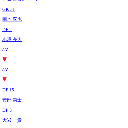
GK 31
岡本 享也
DF 2
小澤 亮太
83’
83’
DF 15
安部 崇士
DF 3
大岩 一貴