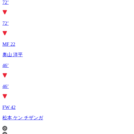
72’
72’
MF 22
奥山 洋平
46’
46’
FW 42
松本 ケン チザンガ