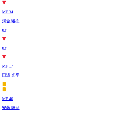
MF 34
河合 駿樹
83’
83’
MF 17
田邉 光平
MF 40
安藤 陸登