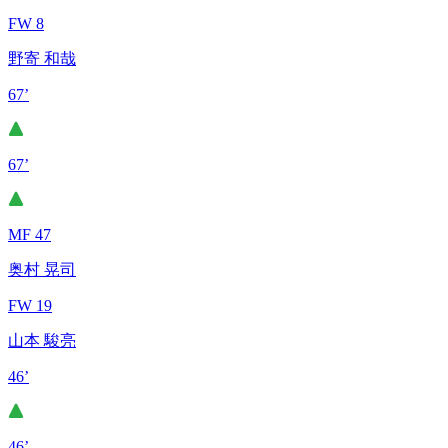
FW 8
野寄 和哉
67’
67’
MF 47
奥村 晃司
FW 19
山本 駿亮
46’
46’