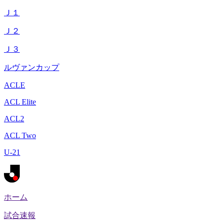
Ｊ１
Ｊ２
Ｊ３
ルヴァンカップ
ACLE
ACL Elite
ACL2
ACL Two
U-21
ホーム
試合速報