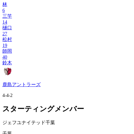
林
6
三竿
14
樋口
27
松村
19
師岡
40
鈴木
鹿島アントラーズ
4-4-2
スターティングメンバー
ジェフユナイテッド千葉
千葉