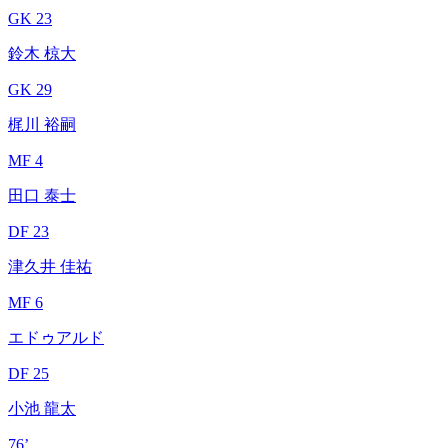
GK 23
鈴木 椋大
GK 29
梶川 裕嗣
MF 4
田口 泰士
DF 23
津久井 佳祐
MF 6
エドゥアルド
DF 25
小池 龍太
76’