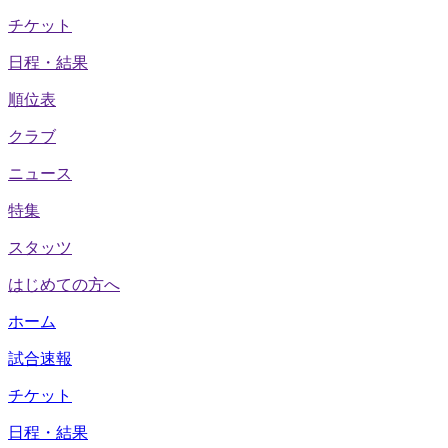
チケット
日程・結果
順位表
クラブ
ニュース
特集
スタッツ
はじめての方へ
ホーム
試合速報
チケット
日程・結果