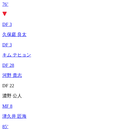
76’
DF 3
久保庭 良太
DF 3
キム テヒョン
DF 28
河野 貴志
DF 22
濃野 公人
MF 8
津久井 匠海
85’