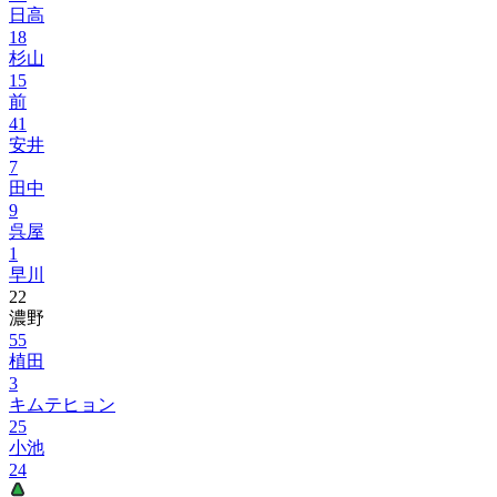
日高
18
杉山
15
前
41
安井
7
田中
9
呉屋
1
早川
22
濃野
55
植田
3
キムテヒョン
25
小池
24