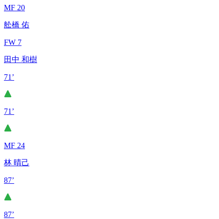
MF 20
舩橋 佑
FW 7
田中 和樹
71’
71’
MF 24
林 晴己
87’
87’