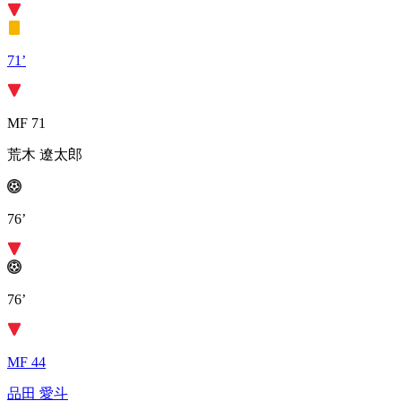
71’
MF 71
荒木 遼太郎
76’
76’
MF 44
品田 愛斗