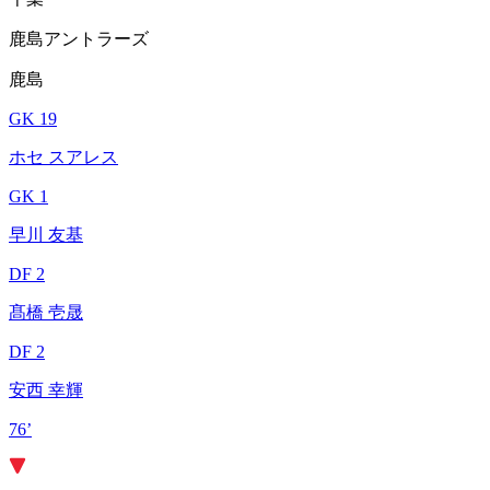
鹿島アントラーズ
鹿島
GK 19
ホセ スアレス
GK 1
早川 友基
DF 2
髙橋 壱晟
DF 2
安西 幸輝
76’