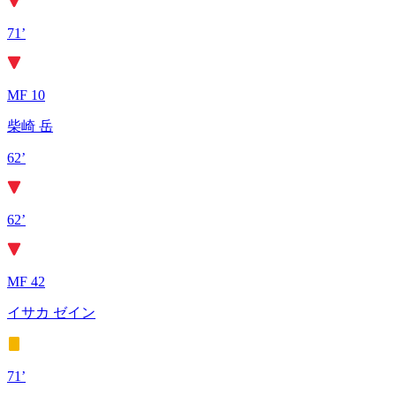
71’
MF 10
柴崎 岳
62’
62’
MF 42
イサカ ゼイン
71’