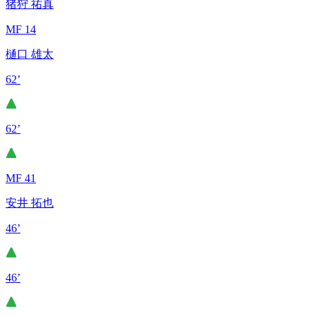
猪狩 祐真
MF 14
樋口 雄太
62’
62’
MF 41
安井 拓也
46’
46’