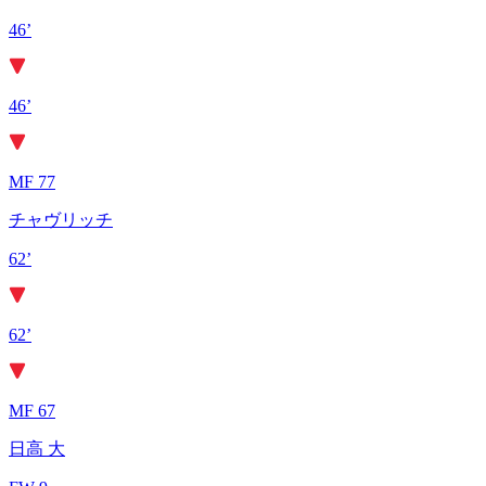
46’
46’
MF 77
チャヴリッチ
62’
62’
MF 67
日高 大