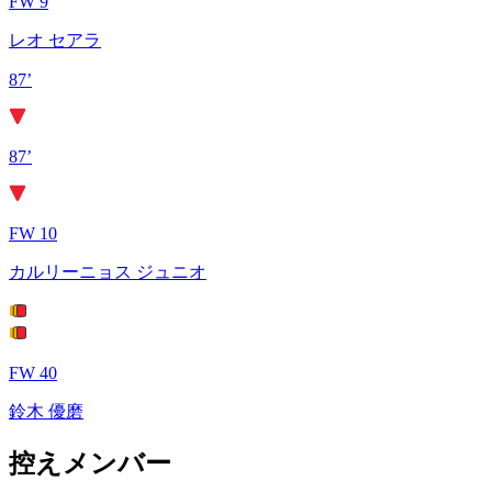
FW 9
レオ セアラ
87’
87’
FW 10
カルリーニョス ジュニオ
FW 40
鈴木 優磨
控えメンバー