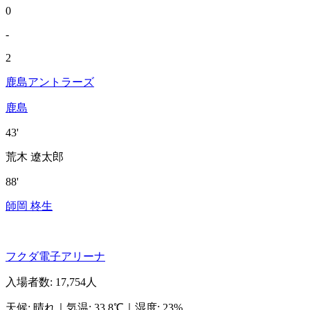
0
-
2
鹿島アントラーズ
鹿島
43'
荒木 遼太郎
88'
師岡 柊生
フクダ電子アリーナ
入場者数
:
17,754人
天候
:
晴れ
｜
気温
:
33.8℃
｜
湿度
:
23%