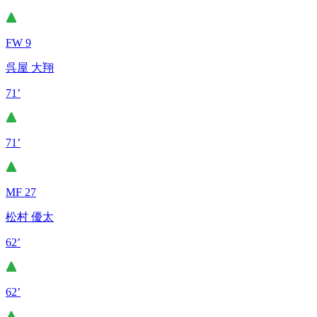
FW 9
呉屋 大翔
71’
71’
MF 27
松村 優太
62’
62’