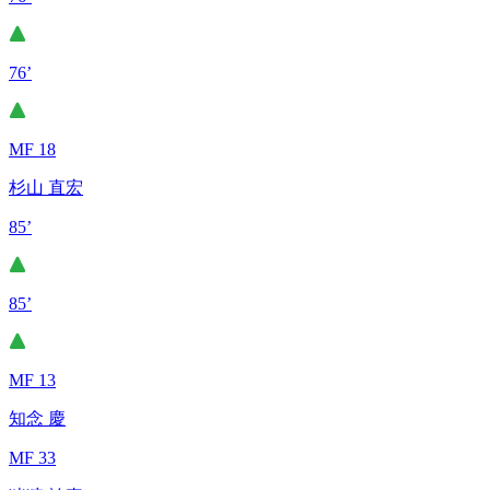
76’
MF 18
杉山 直宏
85’
85’
MF 13
知念 慶
MF 33