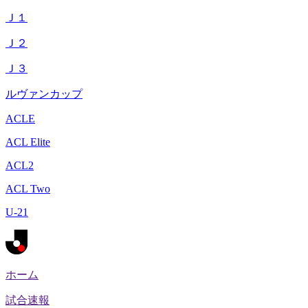
Ｊ１
Ｊ２
Ｊ３
ルヴァンカップ
ACLE
ACL Elite
ACL2
ACL Two
U-21
ホーム
試合速報