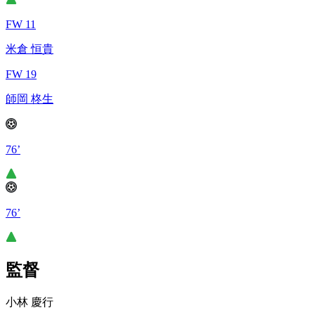
FW 11
米倉 恒貴
FW 19
師岡 柊生
76’
76’
監督
小林 慶行