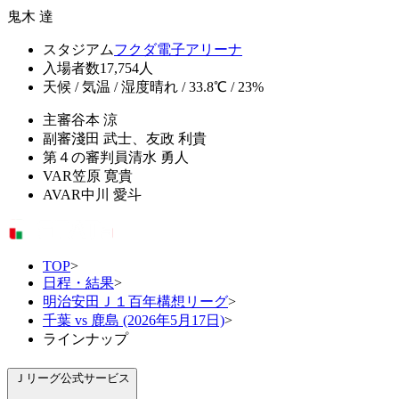
鬼木 達
スタジアム
フクダ電子アリーナ
入場者数
17,754人
天候 / 気温 / 湿度
晴れ / 33.8℃ / 23%
主審
谷本 涼
副審
淺田 武士、友政 利貴
第４の審判員
清水 勇人
VAR
笠原 寛貴
AVAR
中川 愛斗
TOP
>
日程・結果
>
明治安田Ｊ１百年構想リーグ
>
千葉 vs 鹿島 (2026年5月17日)
>
ラインナップ
Ｊリーグ公式サービス