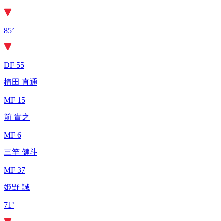
85’
DF 55
植田 直通
MF 15
前 貴之
MF 6
三竿 健斗
MF 37
姫野 誠
71’