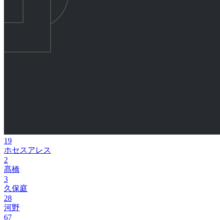
19
ホセスアレス
2
髙橋
3
久保庭
28
河野
67