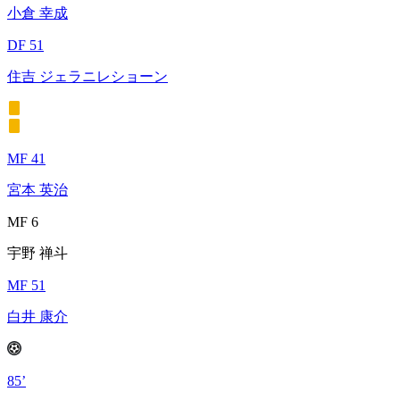
小倉 幸成
DF 51
住吉 ジェラニレショーン
MF 41
宮本 英治
MF 6
宇野 禅斗
MF 51
白井 康介
85’