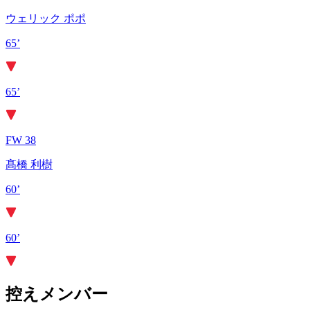
ウェリック ポポ
65’
65’
FW 38
髙橋 利樹
60’
60’
控えメンバー