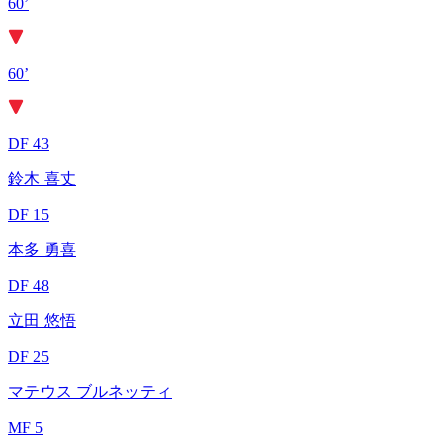
60’
60’
DF 43
鈴木 喜丈
DF 15
本多 勇喜
DF 48
立田 悠悟
DF 25
マテウス ブルネッティ
MF 5