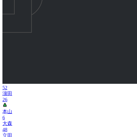
52
濵田
26
本山
6
大森
48
立田