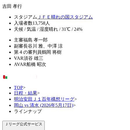
吉田 孝行
スタジアム
ＪＦＥ晴れの国スタジアム
入場者数
13,758人
天候 / 気温 / 湿度
晴れ / 31℃ / 24%
主審
福島 孝一郎
副審
長谷川 雅、中澤 涼
第４の審判員
鶴岡 将樹
VAR
須谷 雄三
AVAR
船橋 昭次
TOP
>
日程・結果
>
明治安田Ｊ１百年構想リーグ
>
岡山 vs 清水 (2026年5月17日)
>
ラインナップ
Ｊリーグ公式サービス