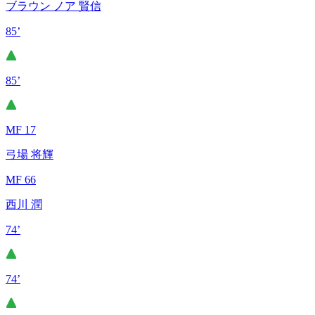
ブラウン ノア 賢信
85’
85’
MF 17
弓場 将輝
MF 66
西川 潤
74’
74’