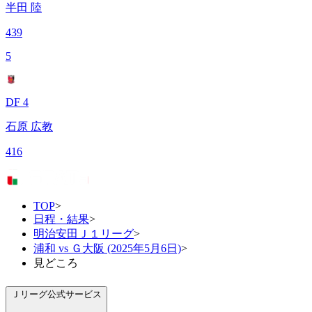
半田 陸
439
5
DF 4
石原 広教
416
TOP
>
日程・結果
>
明治安田Ｊ１リーグ
>
浦和 vs Ｇ大阪 (2025年5月6日)
>
見どころ
Ｊリーグ公式サービス