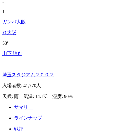
-
1
ガンバ大阪
Ｇ大阪
53'
山下 諒也
埼玉スタジアム２００２
入場者数
:
41,770人
天候
:
雨
｜
気温
:
14.1℃
｜
湿度
:
90%
サマリー
ラインナップ
戦評