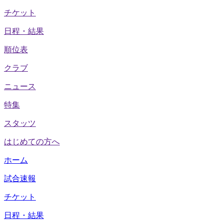
チケット
日程・結果
順位表
クラブ
ニュース
特集
スタッツ
はじめての方へ
ホーム
試合速報
チケット
日程・結果