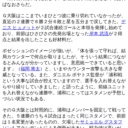
ばなおさらだ。
Ｇ大阪はここまでいまひとつ波に乗り切れていなかったが、
直近の２連勝で６勝２分６敗と星を五分まで戻してきた。
デ
ニス ヒュメット
が２試合連続ゴールと本領を発揮し始めて
おり、前節はひさびさの先発出場となった
岸本 武流
が２得
点と結果を出したことも好材料だ。
ポゼッションのイメージが強いが、「体を張って守れば、結
局カウンターで何点か取りましたが、そういう結果につなが
るとみんなが分かっていますし、意思統一できていると思い
ます」（
福岡 将太
）と、いまやカウンター攻撃も大きな脅
威となっている。また、ダニエル ポヤトス監督が「浦和戦
という大事な試合が控えていますので、選手を入れ替えなが
らやり繰りしていきました」と語ったように、前線ユニット
を入れ替えながら連勝中。浦和にとってはスタメンが予想し
づらい状況でもある。
そのＧ大阪とは対照的に、浦和はメンバーを固定して戦って
きた。５連勝のうち４試合はまったく同じスタメンで、前節
は１名変更があったものの、欠場した
サミュエル グスタフ
ソン
もアクシデントによる側面が大きい。戦力値は高いが、