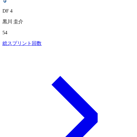
DF 4
黒川 圭介
54
総スプリント回数