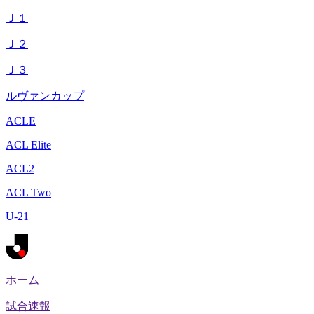
Ｊ１
Ｊ２
Ｊ３
ルヴァンカップ
ACLE
ACL Elite
ACL2
ACL Two
U-21
ホーム
試合速報