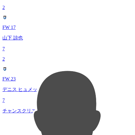
2
FW 17
山下 諒也
7
2
FW 23
デニス ヒュメット
7
チャンスクリエイト総数