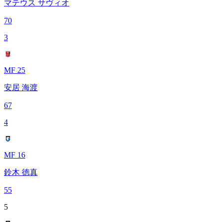
マテウス サヴィオ
70
3
MF 25
安居 海渡
67
4
MF 16
鈴木 徳真
55
5