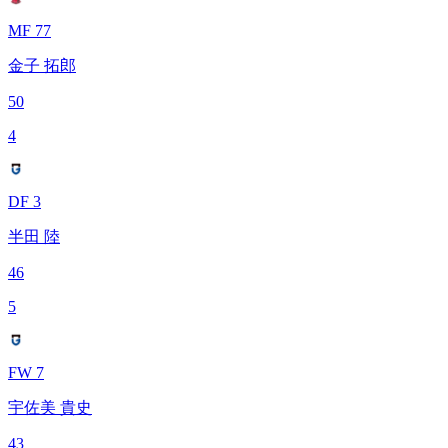
MF 77
金子 拓郎
50
4
DF 3
半田 陸
46
5
FW 7
宇佐美 貴史
43