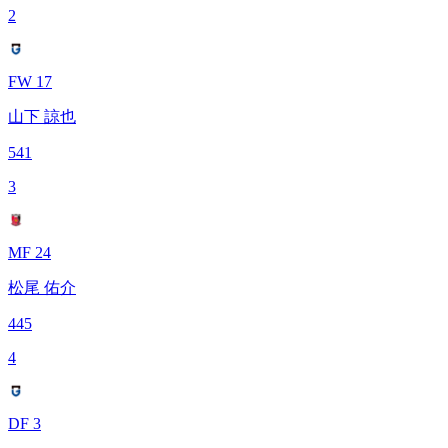
2
FW 17
山下 諒也
541
3
MF 24
松尾 佑介
445
4
DF 3