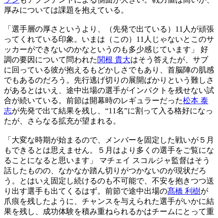
厚みについては課題を抱えている。
「選手層の厚さというより、（先発で出ている）11人が頑張
ってくれている印象。いまは（この）11人じゃないとこのサ
ッカーができないのかなというのも多少感じています」 好
調の要因について問われた
関根 貴大
はそう答えたが、サブ
に回っている彼が抱えるもどかしさでもあり、首脳陣の肌感
でもあるのだろう。先行逃げ切りの展開ばかりという難しさ
があるとはいえ、途中出場の選手がインパクトを残せない試
合が続いている。前節は開幕時のレギュラーだった
松本 泰
志
が先発で出て結果を残し、“11名”に割って入る格好になっ
たが、さらなる拡充が望まれる。
「大変な時期が始まるので、メンバーを固定した戦いが５月
もできるとは思えません。５月はより多くの選手をご覧にな
ることになると思います」 マチェイ スコルジャ監督はそう
話したものの、なかなか踏ん切りがつかないのが現状だろ
う。とはいえ固定し続けるのも不可能で、不安を抱きつつ送
り出す選手も出てくるはず。前節で途中出場の
髙橋 利樹
が
爪痕を残したように、チャンスを与えられた選手がいかに結
果を残し、成功体験を積み重ねられるかはチームにとって重