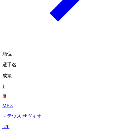
順位
選手名
成績
1
MF 8
マテウス サヴィオ
570