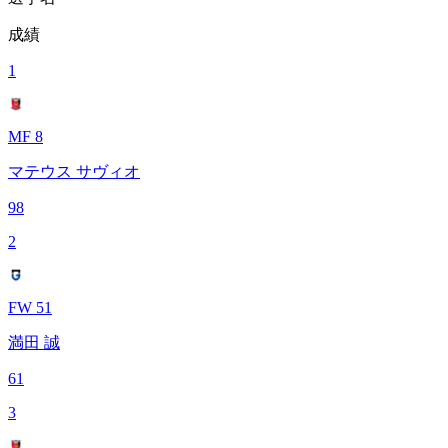
成績
1
MF 8
マテウス サヴィオ
98
2
FW 51
満田 誠
61
3