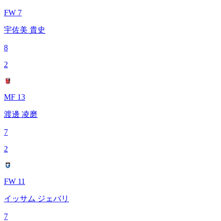
FW 7
宇佐美 貴史
8
2
MF 13
渡邊 凌磨
7
2
FW 11
イッサム ジェバリ
7