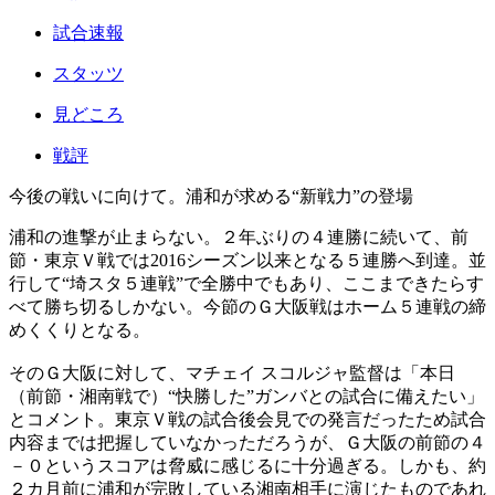
試合速報
スタッツ
見どころ
戦評
今後の戦いに向けて。浦和が求める“新戦力”の登場
浦和の進撃が止まらない。２年ぶりの４連勝に続いて、前
節・東京Ｖ戦では2016シーズン以来となる５連勝へ到達。並
行して“埼スタ５連戦”で全勝中でもあり、ここまできたらす
べて勝ち切るしかない。今節のＧ大阪戦はホーム５連戦の締
めくくりとなる。
そのＧ大阪に対して、マチェイ スコルジャ監督は「本日
（前節・湘南戦で）“快勝した”ガンバとの試合に備えたい」
とコメント。東京Ｖ戦の試合後会見での発言だったため試合
内容までは把握していなかっただろうが、Ｇ大阪の前節の４
－０というスコアは脅威に感じるに十分過ぎる。しかも、約
２カ月前に浦和が完敗している湘南相手に演じたものであれ