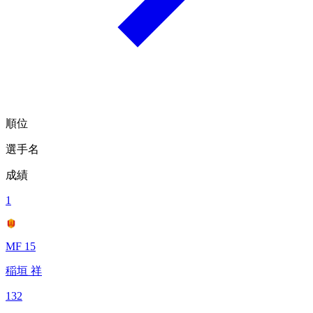
順位
選手名
成績
1
MF 15
稲垣 祥
132