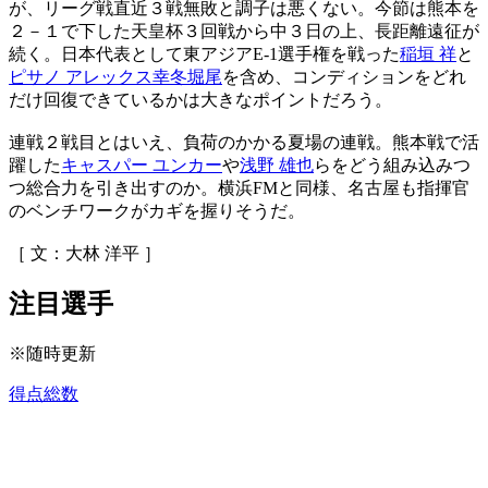
が、リーグ戦直近３戦無敗と調子は悪くない。今節は熊本を
２－１で下した天皇杯３回戦から中３日の上、長距離遠征が
続く。日本代表として東アジアE-1選手権を戦った
稲垣 祥
と
ピサノ アレックス幸冬堀尾
を含め、コンディションをどれ
だけ回復できているかは大きなポイントだろう。
連戦２戦目とはいえ、負荷のかかる夏場の連戦。熊本戦で活
躍した
キャスパー ユンカー
や
浅野 雄也
らをどう組み込みつ
つ総合力を引き出すのか。横浜FMと同様、名古屋も指揮官
のベンチワークがカギを握りそうだ。
［ 文：大林 洋平 ］
注目選手
※随時更新
得点総数