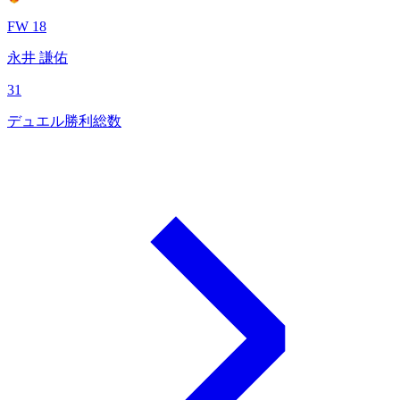
FW 18
永井 謙佑
31
デュエル勝利総数