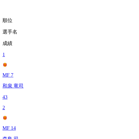
順位
選手名
成績
1
MF 7
和泉 竜司
43
2
MF 14
森島 司