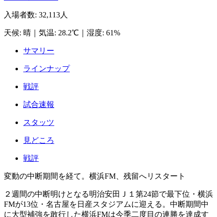
入場者数
:
32,113人
天候
:
晴
｜
気温
:
28.2℃
｜
湿度
:
61%
サマリー
ラインナップ
戦評
試合速報
スタッツ
見どころ
戦評
変動の中断期間を経て。横浜FM、残留へリスタート
２週間の中断明けとなる明治安田Ｊ１第24節で最下位・横浜
FMが13位・名古屋を日産スタジアムに迎える。中断期間中
に大型補強を敢行した横浜FMは今季二度目の連勝を達成す