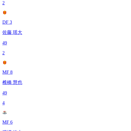
2
DF 3
佐藤 瑶大
49
2
MF 8
椎橋 慧也
49
4
MF 6