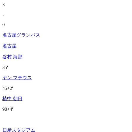
3
-
0
名古屋グランパス
名古屋
谷村 海那
35'
ヤン マテウス
45+2'
植中 朝日
90+4'
日産スタジアム