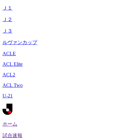
Ｊ１
Ｊ２
Ｊ３
ルヴァンカップ
ACLE
ACL Elite
ACL2
ACL Two
U-21
ホーム
試合速報