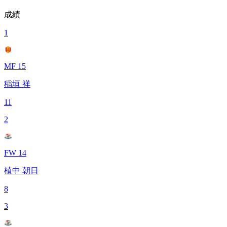
成績
1
MF 15
稲垣 祥
11
2
FW 14
植中 朝日
8
3