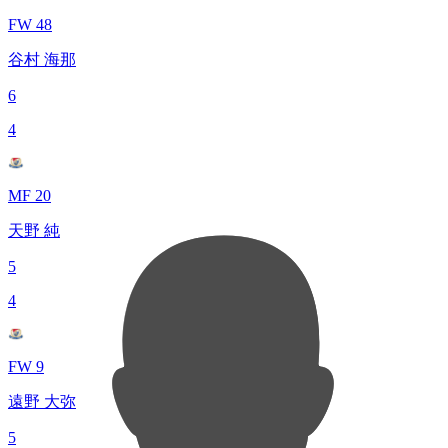
FW 48
谷村 海那
6
4
MF 20
天野 純
5
4
FW 9
遠野 大弥
5