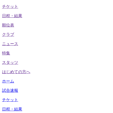
チケット
日程・結果
順位表
クラブ
ニュース
特集
スタッツ
はじめての方へ
ホーム
試合速報
チケット
日程・結果