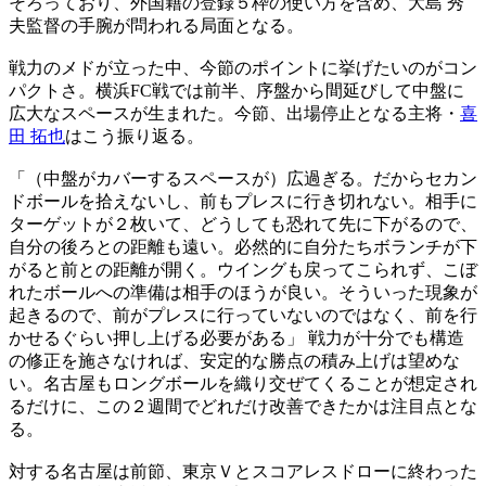
そろっており、外国籍の登録５枠の使い方を含め、大島 秀
夫監督の手腕が問われる局面となる。
戦力のメドが立った中、今節のポイントに挙げたいのがコン
パクトさ。横浜FC戦では前半、序盤から間延びして中盤に
広大なスペースが生まれた。今節、出場停止となる主将・
喜
田 拓也
はこう振り返る。
「（中盤がカバーするスペースが）広過ぎる。だからセカン
ドボールを拾えないし、前もプレスに行き切れない。相手に
ターゲットが２枚いて、どうしても恐れて先に下がるので、
自分の後ろとの距離も遠い。必然的に自分たちボランチが下
がると前との距離が開く。ウイングも戻ってこられず、こぼ
れたボールへの準備は相手のほうが良い。そういった現象が
起きるので、前がプレスに行っていないのではなく、前を行
かせるぐらい押し上げる必要がある」 戦力が十分でも構造
の修正を施さなければ、安定的な勝点の積み上げは望めな
い。名古屋もロングボールを織り交ぜてくることが想定され
るだけに、この２週間でどれだけ改善できたかは注目点とな
る。
対する名古屋は前節、東京Ｖとスコアレスドローに終わった