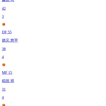
42
3
DF 55
徳元 悠平
38
4
MF 15
稲垣 祥
31
4