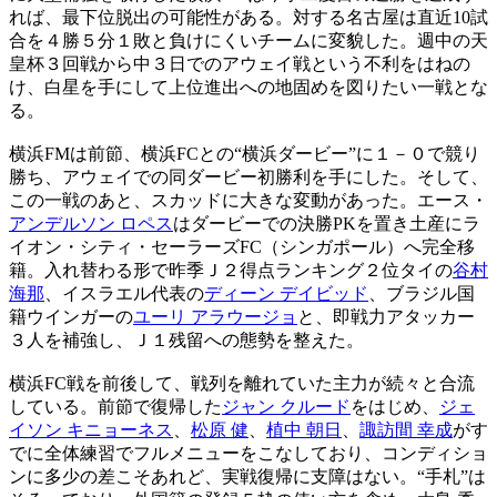
れば、最下位脱出の可能性がある。対する名古屋は直近10試
合を４勝５分１敗と負けにくいチームに変貌した。週中の天
皇杯３回戦から中３日でのアウェイ戦という不利をはねの
け、白星を手にして上位進出への地固めを図りたい一戦とな
る。
横浜FMは前節、横浜FCとの“横浜ダービー”に１－０で競り
勝ち、アウェイでの同ダービー初勝利を手にした。そして、
この一戦のあと、スカッドに大きな変動があった。エース・
アンデルソン ロペス
はダービーでの決勝PKを置き土産にラ
イオン・シティ・セーラーズFC（シンガポール）へ完全移
籍。入れ替わる形で昨季Ｊ２得点ランキング２位タイの
谷村
海那
、イスラエル代表の
ディーン デイビッド
、ブラジル国
籍ウインガーの
ユーリ アラウージョ
と、即戦力アタッカー
３人を補強し、Ｊ１残留への態勢を整えた。
横浜FC戦を前後して、戦列を離れていた主力が続々と合流
している。前節で復帰した
ジャン クルード
をはじめ、
ジェ
イソン キニョーネス
、
松原 健
、
植中 朝日
、
諏訪間 幸成
がす
でに全体練習でフルメニューをこなしており、コンディショ
ンに多少の差こそあれど、実戦復帰に支障はない。“手札”は