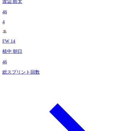
渡辺 皓太
46
4
FW 14
植中 朝日
46
総スプリント回数