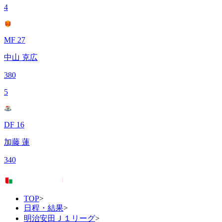
4
MF 27
中山 克広
380
5
DF 16
加藤 蓮
340
TOP
>
日程・結果
>
明治安田Ｊ１リーグ
>