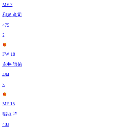
MF 7
和泉 竜司
475
2
FW 18
永井 謙佑
464
3
MF 15
稲垣 祥
403