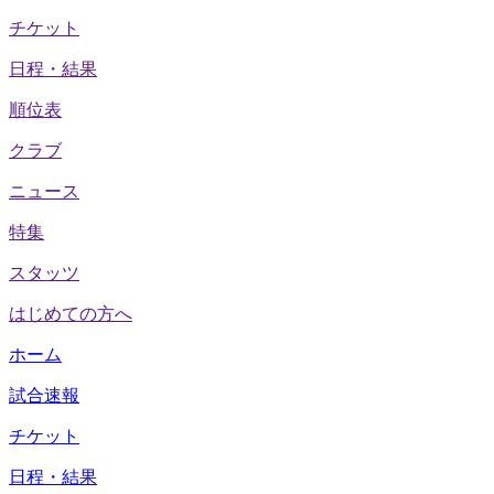
チケット
日程・結果
順位表
クラブ
ニュース
特集
スタッツ
はじめての方へ
ホーム
試合速報
チケット
日程・結果