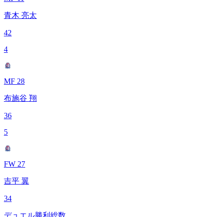
青木 亮太
42
4
MF 28
布施谷 翔
36
5
FW 27
吉平 翼
34
デュエル勝利総数