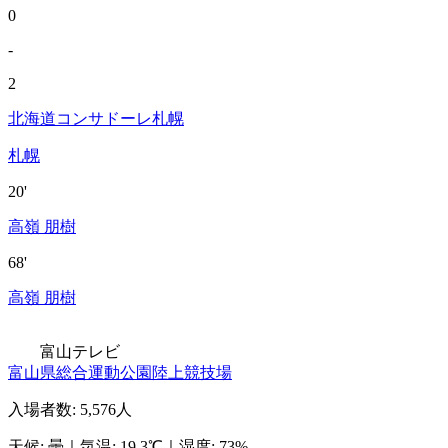
0
-
2
北海道コンサドーレ札幌
札幌
20'
高嶺 朋樹
68'
高嶺 朋樹
富山テレビ
富山県総合運動公園陸上競技場
入場者数
:
5,576人
天候
:
曇
｜
気温
:
19.3℃
｜
湿度
:
73%