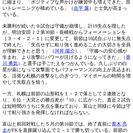
に縮まり、「ポジティブな声かけが練習中も増えてきた。良
いトレーニングが積めている」（
吉平 翼
）と士気が高まっ
ている。
未勝利が続いた９試合は守備が崩壊し、計19失点を喫した
が、明治安田Ｊ２第30節・長崎戦からフォーメーションを
［３－４－２－１］に変更して、前節は10試合ぶりに無失点
で終えた。「失点せずに粘り強く進めることの大切さを全員
が理解できたと思う」（
河井 陽介
）、「守備への安心感が
生まれ、より攻撃にパワーが注げるようになってきた」（
香
川 勇気
）と選手は手ごたえをつかんでいる。久しぶりの白
星が薬になって攻撃面でもパフォーマンスの向上が見込まれ
る。活発な札幌の攻撃をしのぎつつ、マイボールの時間を増
やして先取点を狙う。
一方、札幌は前節の山形戦を１－２で落として２連敗とな
り、６位・大宮との勝点差が『10』に広がった。直近２試合
は短時間のうちに失点を重ねており、富山と同様に今節は守
りで粘り強さを発揮しなければならない。
富山と前回対戦した５月の第16節では、終了直前に
青木 亮
太
がFKを直接蹴り込んで２－１で勝ち切っている。前節の