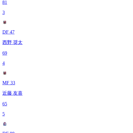
81
3
DF 47
西野 奨太
69
4
MF 33
近藤 友喜
65
5