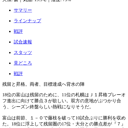
サマリー
ラインナップ
戦評
試合速報
スタッツ
見どころ
戦評
残留と昇格。両者、目標達成へ背水の陣
18位の富山は残留のために、11位の札幌はＪ１昇格プレーオ
フ進出に向けて勝点３が欲しい。双方の意地がぶつかり合
う、シーズン終盤らしい熱戦になりそうだ。
富山は前節、１－０で藤枝を破って10試合ぶりに勝利を収め
た。18位に浮上して残留圏の17位・大分との勝点差が『７』