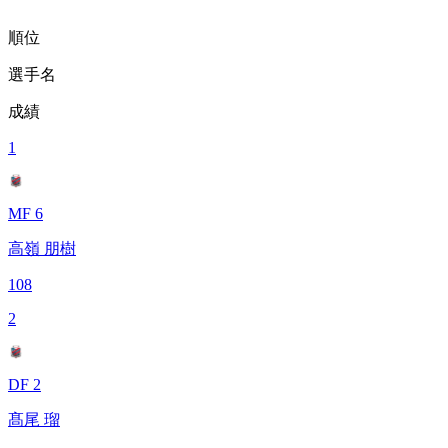
順位
選手名
成績
1
MF 6
高嶺 朋樹
108
2
DF 2
髙尾 瑠