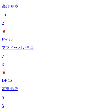
高嶺 朋樹
10
2
FW 20
アマドゥ バカヨコ
7
3
DF 15
家泉 怜依
5
3