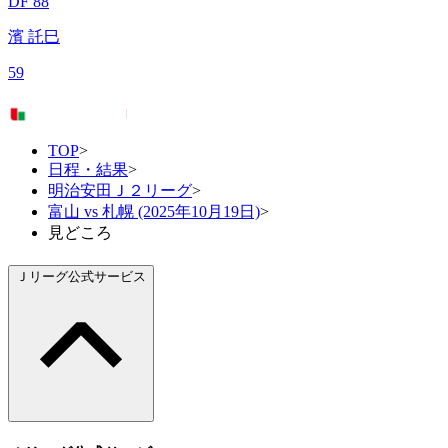
DF 88
濱 託巳
59
TOP
>
日程・結果
>
明治安田Ｊ２リーグ
>
富山 vs 札幌 (2025年10月19日)
>
見どころ
Ｊリーグ公式サービス