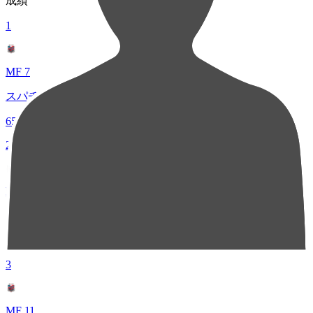
成績
1
MF 7
スパチョーク
65
2
MF 33
近藤 友喜
50
3
MF 11