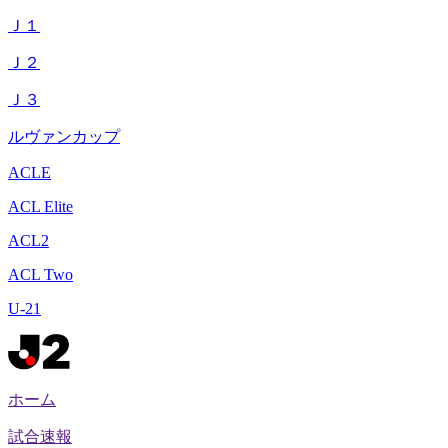
Ｊ１
Ｊ２
Ｊ３
ルヴァンカップ
ACLE
ACL Elite
ACL2
ACL Two
U-21
ホーム
試合速報