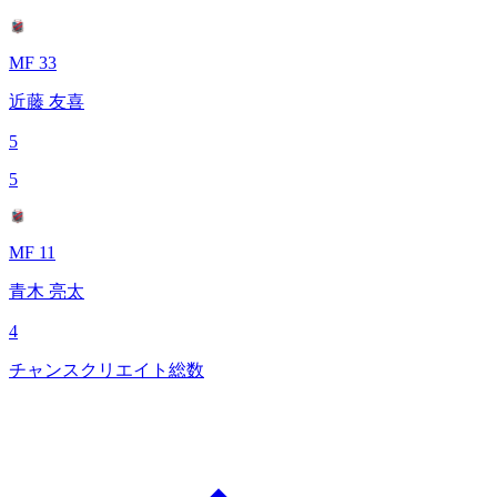
MF 33
近藤 友喜
5
5
MF 11
青木 亮太
4
チャンスクリエイト総数