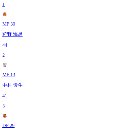
1
MF 30
狩野 海晟
44
2
MF 13
中村 優斗
41
3
DF 29