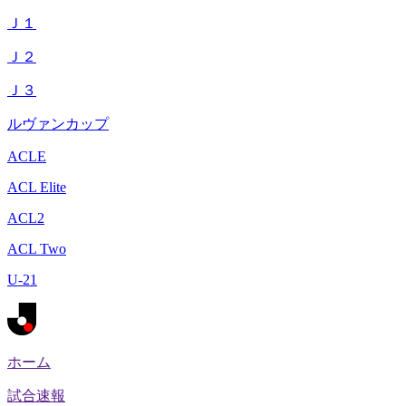
Ｊ１
Ｊ２
Ｊ３
ルヴァンカップ
ACLE
ACL Elite
ACL2
ACL Two
U-21
ホーム
試合速報