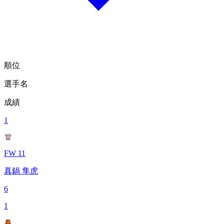
順位
選手名
成績
1
FW 11
真鍋 隼虎
6
1