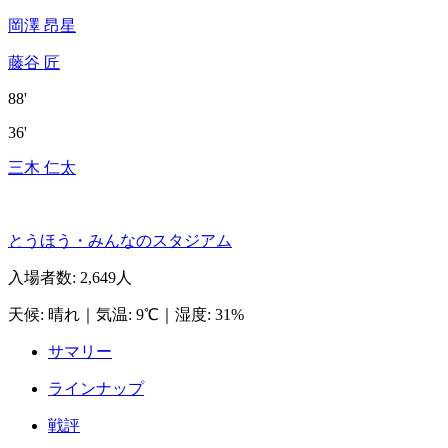
岡澤 昂星
藤谷 匠
88'
36'
三木 仁太
とうほう・みんなのスタジアム
入場者数
:
2,649人
天候
:
晴れ
｜
気温
:
9℃
｜
湿度
:
31%
サマリー
ラインナップ
戦評