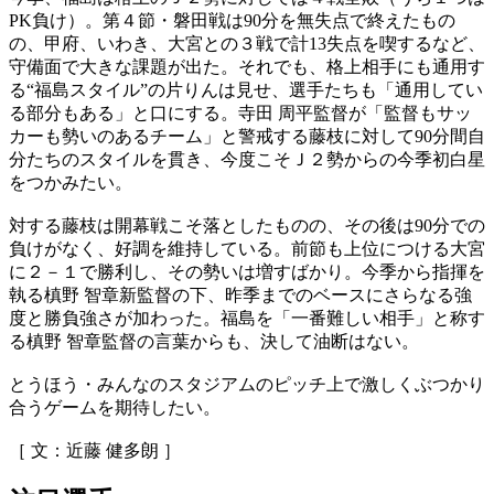
PK負け）。第４節・磐田戦は90分を無失点で終えたもの
の、甲府、いわき、大宮との３戦で計13失点を喫するなど、
守備面で大きな課題が出た。それでも、格上相手にも通用す
る“福島スタイル”の片りんは見せ、選手たちも「通用してい
る部分もある」と口にする。寺田 周平監督が「監督もサッ
カーも勢いのあるチーム」と警戒する藤枝に対して90分間自
分たちのスタイルを貫き、今度こそＪ２勢からの今季初白星
をつかみたい。
対する藤枝は開幕戦こそ落としたものの、その後は90分での
負けがなく、好調を維持している。前節も上位につける大宮
に２－１で勝利し、その勢いは増すばかり。今季から指揮を
執る槙野 智章新監督の下、昨季までのベースにさらなる強
度と勝負強さが加わった。福島を「一番難しい相手」と称す
る槙野 智章監督の言葉からも、決して油断はない。
とうほう・みんなのスタジアムのピッチ上で激しくぶつかり
合うゲームを期待したい。
［ 文：近藤 健多朗 ］