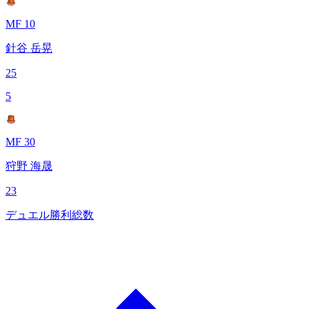
MF 10
針谷 岳晃
25
5
MF 30
狩野 海晟
23
デュエル勝利総数