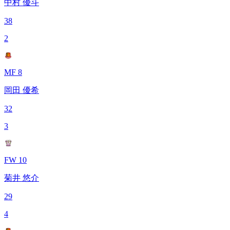
中村 優斗
38
2
MF 8
岡田 優希
32
3
FW 10
菊井 悠介
29
4