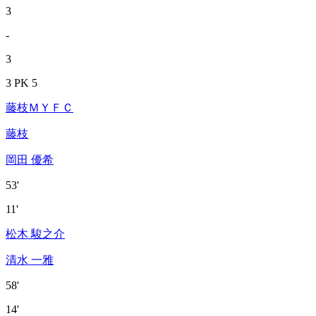
3
-
3
3 PK 5
藤枝ＭＹＦＣ
藤枝
岡田 優希
53'
11'
松木 駿之介
清水 一雅
58'
14'