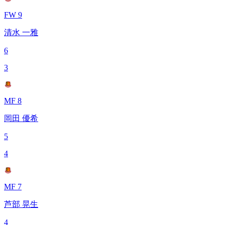
FW 9
清水 一雅
6
3
MF 8
岡田 優希
5
4
MF 7
芦部 晃生
4