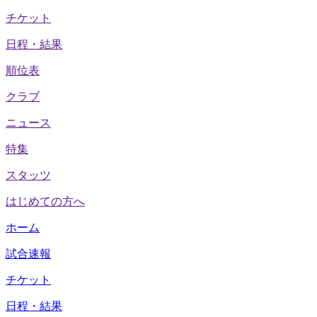
チケット
日程・結果
順位表
クラブ
ニュース
特集
スタッツ
はじめての方へ
ホーム
試合速報
チケット
日程・結果