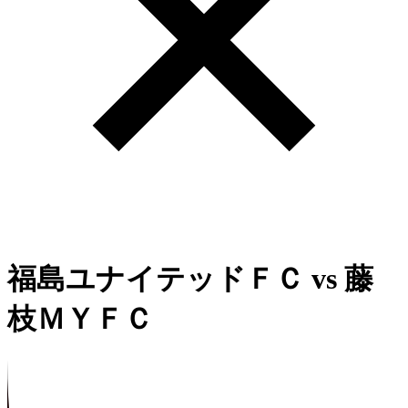
福島ユナイテッドＦＣ
vs
藤
枝ＭＹＦＣ