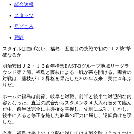
試合速報
スタッツ
見どころ
戦評
スタイルは曲げない。福島、五度目の挑戦で初の“Ｊ２勢”撃
破なるか
明治安田Ｊ２・Ｊ３百年構想EAST-Bグループ地域リーグラ
ウンド第７節。福島と藤枝による一戦が幕を開ける。両者の
対戦は、藤枝がＪ２昇格を果たした2022年以来、実に４年ぶ
りだ。
ホームの福島は前節、岐阜と対戦。前半と後半で対照的な内
容となった。直近の試合からスタメンを４人入れ替えて臨ん
だ中、前半は完全に主導権を掌握し、先制に成功。しかし、
後半に入ると修正を施した岐阜の圧力に屈し、逆転負けを喫
した。
今季、福島は格上のＪ２勢に対しては４戦全敗（うち１つは