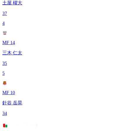
土屋 櫂大
37
4
MF 14
三木 仁太
35
5
MF 10
針谷 岳晃
34