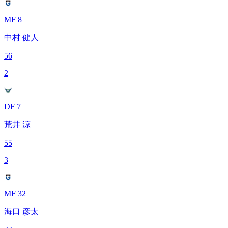
MF 8
中村 健人
56
2
DF 7
荒井 涼
55
3
MF 32
海口 彦太