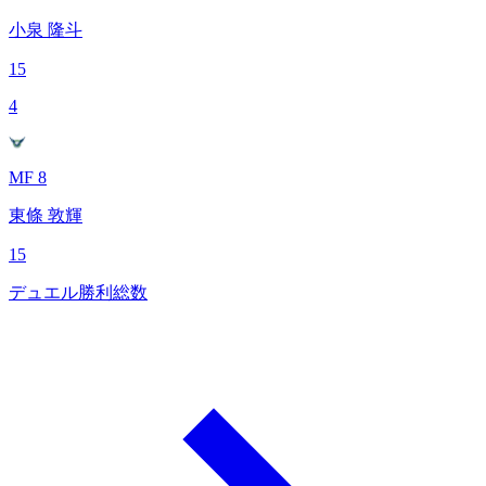
小泉 隆斗
15
4
MF 8
東條 敦輝
15
デュエル勝利総数