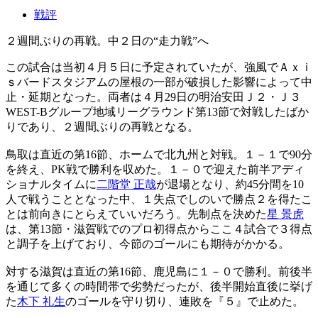
戦評
２週間ぶりの再戦。中２日の“走力戦”へ
この試合は当初４月５日に予定されていたが、強風でＡｘｉ
ｓバードスタジアムの屋根の一部が破損した影響によって中
止・延期となった。両者は４月29日の明治安田Ｊ２・Ｊ３
WEST-Bグループ地域リーグラウンド第13節で対戦したばか
りであり、２週間ぶりの再戦となる。
鳥取は直近の第16節、ホームで北九州と対戦。１－１で90分
を終え、PK戦で勝利を収めた。１－０で迎えた前半アディ
ショナルタイムに
二階堂 正哉
が退場となり、約45分間を10
人で戦うこととなった中、１失点でしのいで勝点２を得たこ
とは前向きにとらえていいだろう。先制点を決めた
星 景虎
は、第13節・滋賀戦でのプロ初得点からここ４試合で３得点
と調子を上げており、今節のゴールにも期待がかかる。
対する滋賀は直近の第16節、鹿児島に１－０で勝利。前後半
を通じて多くの時間帯で劣勢だったが、後半開始直後に挙げ
た
木下 礼生
のゴールを守り切り、連敗を『５』で止めた。