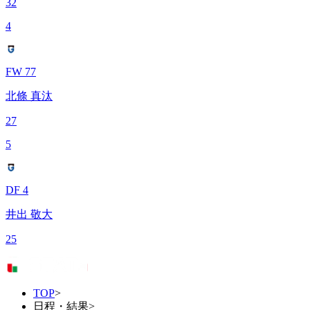
32
4
FW 77
北條 真汰
27
5
DF 4
井出 敬大
25
TOP
>
日程・結果
>