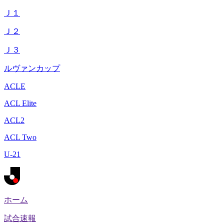
Ｊ１
Ｊ２
Ｊ３
ルヴァンカップ
ACLE
ACL Elite
ACL2
ACL Two
U-21
ホーム
試合速報