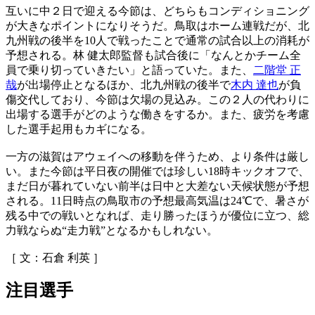
互いに中２日で迎える今節は、どちらもコンディショニング
が大きなポイントになりそうだ。鳥取はホーム連戦だが、北
九州戦の後半を10人で戦ったことで通常の試合以上の消耗が
予想される。林 健太郎監督も試合後に「なんとかチーム全
員で乗り切っていきたい」と語っていた。また、
二階堂 正
哉
が出場停止となるほか、北九州戦の後半で
木内 達也
が負
傷交代しており、今節は欠場の見込み。この２人の代わりに
出場する選手がどのような働きをするか。また、疲労を考慮
した選手起用もカギになる。
一方の滋賀はアウェイへの移動を伴うため、より条件は厳し
い。また今節は平日夜の開催では珍しい18時キックオフで、
まだ日が暮れていない前半は日中と大差ない天候状態が予想
される。11日時点の鳥取市の予想最高気温は24℃で、暑さが
残る中での戦いとなれば、走り勝ったほうが優位に立つ、総
力戦ならぬ“走力戦”となるかもしれない。
［ 文：石倉 利英 ］
注目選手