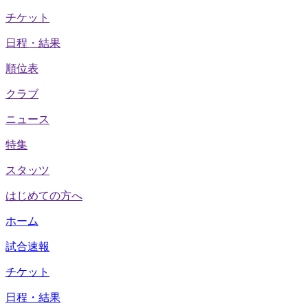
チケット
日程・結果
順位表
クラブ
ニュース
特集
スタッツ
はじめての方へ
ホーム
試合速報
チケット
日程・結果