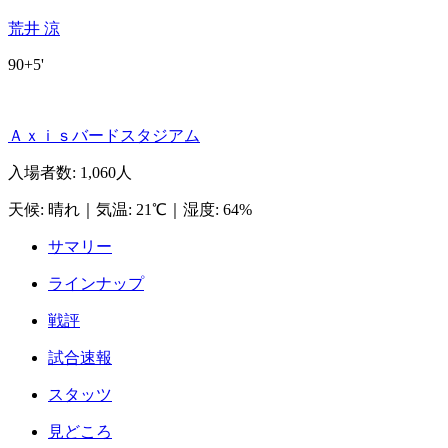
荒井 涼
90+5'
Ａｘｉｓバードスタジアム
入場者数
:
1,060人
天候
:
晴れ
｜
気温
:
21℃
｜
湿度
:
64%
サマリー
ラインナップ
戦評
試合速報
スタッツ
見どころ