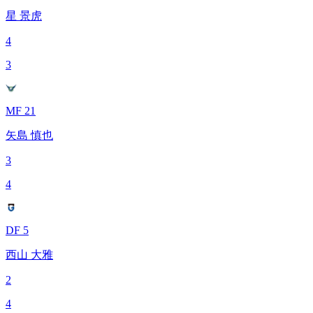
星 景虎
4
3
MF 21
矢島 慎也
3
4
DF 5
西山 大雅
2
4