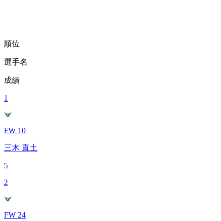
順位
選手名
成績
1
FW 10
三木 直土
5
2
FW 24