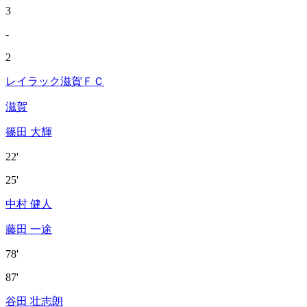
3
-
2
レイラック滋賀ＦＣ
滋賀
篠田 大輝
22'
25'
中村 健人
藤田 一途
78'
87'
谷田 壮志朗