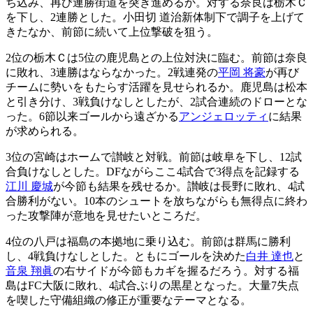
ち込み、再び連勝街道を突き進めるか。対する奈良は栃木Ｃ
を下し、2連勝とした。小田切 道治新体制下で調子を上げて
きたなか、前節に続いて上位撃破を狙う。
2位の栃木Ｃは5位の鹿児島との上位対決に臨む。前節は奈良
に敗れ、3連勝はならなかった。2戦連発の
平岡 将豪
が再び
チームに勢いをもたらす活躍を見せられるか。鹿児島は松本
と引き分け、3戦負けなしとしたが、2試合連続のドローとな
った。6節以来ゴールから遠ざかる
アンジェロッティ
に結果
が求められる。
3位の宮崎はホームで讃岐と対戦。前節は岐阜を下し、12試
合負けなしとした。DFながらここ4試合で3得点を記録する
江川 慶城
が今節も結果を残せるか。讃岐は長野に敗れ、4試
合勝利がない。10本のシュートを放ちながらも無得点に終わ
った攻撃陣が意地を見せたいところだ。
4位の八戸は福島の本拠地に乗り込む。前節は群馬に勝利
し、4戦負けなしとした。ともにゴールを決めた
白井 達也
と
音泉 翔眞
の右サイドが今節もカギを握るだろう。対する福
島はFC大阪に敗れ、4試合ぶりの黒星となった。大量7失点
を喫した守備組織の修正が重要なテーマとなる。