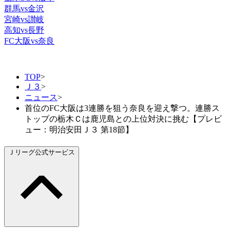
群馬vs金沢
宮崎vs讃岐
高知vs長野
FC大阪vs奈良
TOP
>
Ｊ３
>
ニュース
>
首位のFC大阪は3連勝を狙う奈良を迎え撃つ。連勝ス
トップの栃木Ｃは鹿児島との上位対決に挑む【プレビ
ュー：明治安田Ｊ３ 第18節】
Ｊリーグ公式サービス