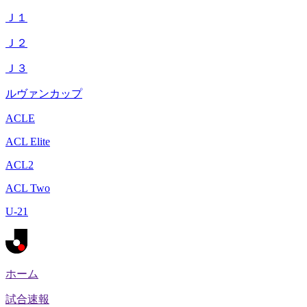
Ｊ１
Ｊ２
Ｊ３
ルヴァンカップ
ACLE
ACL Elite
ACL2
ACL Two
U-21
ホーム
試合速報