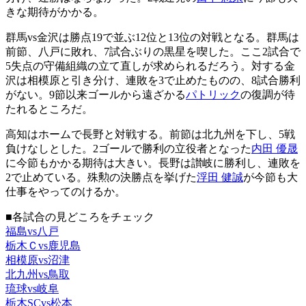
きな期待がかかる。
群馬vs金沢は勝点19で並ぶ12位と13位の対戦となる。群馬は
前節、八戸に敗れ、7試合ぶりの黒星を喫した。ここ2試合で
5失点の守備組織の立て直しが求められるだろう。対する金
沢は相模原と引き分け、連敗を3で止めたものの、8試合勝利
がない。9節以来ゴールから遠ざかる
パトリック
の復調が待
たれるところだ。
高知はホームで長野と対戦する。前節は北九州を下し、5戦
負けなしとした。2ゴールで勝利の立役者となった
内田 優晟
に今節もかかる期待は大きい。長野は讃岐に勝利し、連敗を
2で止めている。殊勲の決勝点を挙げた
浮田 健誠
が今節も大
仕事をやってのけるか。
■各試合の見どころをチェック
福島vs八戸
栃木Ｃvs鹿児島
相模原vs沼津
北九州vs鳥取
琉球vs岐阜
栃木SCvs松本