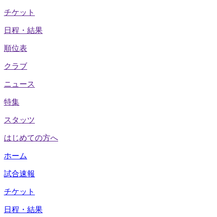
チケット
日程・結果
順位表
クラブ
ニュース
特集
スタッツ
はじめての方へ
ホーム
試合速報
チケット
日程・結果