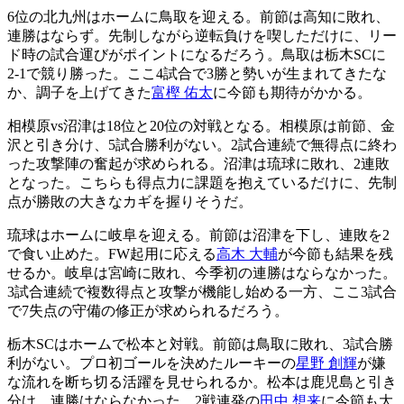
6位の北九州はホームに鳥取を迎える。前節は高知に敗れ、
連勝はならず。先制しながら逆転負けを喫しただけに、リー
ド時の試合運びがポイントになるだろう。鳥取は栃木SCに
2-1で競り勝った。ここ4試合で3勝と勢いが生まれてきたな
か、調子を上げてきた
富樫 佑太
に今節も期待がかかる。
相模原vs沼津は18位と20位の対戦となる。相模原は前節、金
沢と引き分け、5試合勝利がない。2試合連続で無得点に終わ
った攻撃陣の奮起が求められる。沼津は琉球に敗れ、2連敗
となった。こちらも得点力に課題を抱えているだけに、先制
点が勝敗の大きなカギを握りそうだ。
琉球はホームに岐阜を迎える。前節は沼津を下し、連敗を2
で食い止めた。FW起用に応える
高木 大輔
が今節も結果を残
せるか。岐阜は宮崎に敗れ、今季初の連勝はならなかった。
3試合連続で複数得点と攻撃が機能し始める一方、ここ3試合
で7失点の守備の修正が求められるだろう。
栃木SCはホームで松本と対戦。前節は鳥取に敗れ、3試合勝
利がない。プロ初ゴールを決めたルーキーの
星野 創輝
が嫌
な流れを断ち切る活躍を見せられるか。松本は鹿児島と引き
分け、連勝はならなかった。2戦連発の
田中 想来
に今節も大