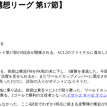
想リーグ 第17節】
する
ンド第17節の9試合が開催される。ACL2のファイナルに進出し
る。前節は横浜FMをPK戦の末に下し、3連勝を達成した。今節
す活躍を見せられるか。またワールドカップメンバーに選出さ
を失っただけに、試合の入りがポイントになりそうだ。
拠地に乗り込む。前節は東京Ｖに2-1で競り勝った。ワールドカ
乗る。2ゴールで勝利の立役者となった
イサーク キーセ テリン
なかった。ここ4試合でわずか1得点に留まる攻撃陣の奮起が